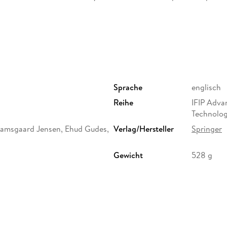
Sprache
englisch
Reihe
IFIP Adva
Technolo
Damsgaard Jensen, Ehud Gudes,
Verlag/Hersteller
Springer
Gewicht
528 g
ISBN
9783642
ervice Center GmbH,
erg,
ure.com