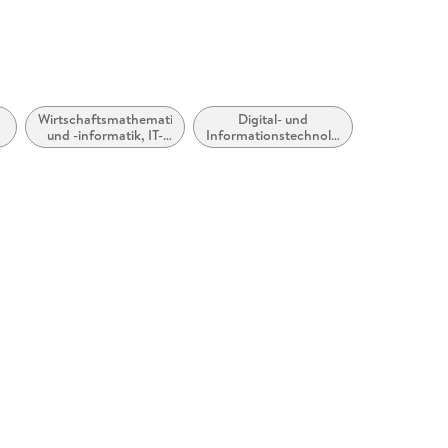
Wirtschaftsmathematik
Digital- und
und -informatik, IT-
Informationstechnologien:
Management
soziale und ethische
Aspekte