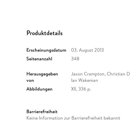
Produktdetails
Erscheinungsdatum
03. August 2013
Seitenanzahl
348
Herausgegeben
Jason Crampton, Christian 
von
Ian Wakeman
Abbildungen
XII, 336 p.
Größe (L/B/H)
235/155/19 mm
Herstelleradresse
Springer Nature Customer S
Barrierefreiheit
Europaplatz 3, 69115 Heidelb
Keine Information zur Barrierefreiheit bekannt
ProductSafety@springernat