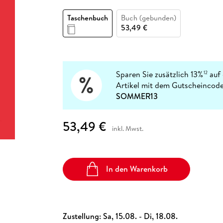
Fremdsprachige Bücher
n Lernhilfen
 Jugendbücher
eiber
Hörbuch Downloads im Bundle
cher
 Vergleich
 Puzzlezubehör
Lernen
New Adult
STABILO
Taschenbuch
Buch (gebunden)
Taschenbücher
hilfen
hriller
53,49 €
 Backen
er
lender
Ratgeber
op
hriller
Romance
Sachbücher
precher:innen
Sparen Sie zusätzlich 13%
auf 
12
Science Fiction
Artikel mit dem Gutscheincode
Fremdsprachige Bücher
SOMMER13
53,49 €
inkl. Mwst.
In den Warenkorb
Zustellung:
Sa, 15.08. - Di, 18.08.