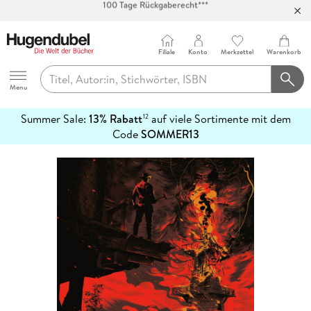
Abholung in über 100 Filialen
Filiale
Konto
Merkzettel
Warenkorb
Hugendubel
Menu
Summer Sale:
13% Rabatt
auf viele Sortimente mit dem
12
mehr
Code
SOMMER13
erfahren