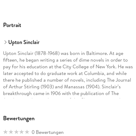
Portrait
Upton Sinclair
Upton Sinclair (1878-1968) was born in Baltimore. At age
fifteen, he began writing a series of dime novels in order to
pay for his education at the City College of New York. He was
later accepted to do graduate work at Columbia, and while
there he published a number of novels, including The Journal
of Arthur Stirling (1903) and Manassas (1904). Sinclair’s
breakthrough came in 1906 with the publication of The
Jungle, a scathing indictment of the Chicago meat-packing
industry. His later works include World’s End (1940),
Dragon’s Teeth (1942), which won him a Pulitzer Prize, O
Bewertungen
Shepherd, Speak! (1949) and Another Pamela (1950).
0 Bewertungen
Michael Tondre (introduction) is an Associate Professor at