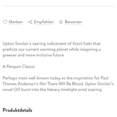
Merken
Empfehlen
Bewerten
Upton Sinclair's searing indictment of fossil fuels that
predicts our current warming planet while imagining a
greener and more inclusive future
A Penguin Classic
Perhaps most well-known today as the inspiration for Paul
Thomas Anderson’s film There Will Be Blood, Upton Sinclair’s
novel Oil! burst into the literary limelight amid soaring
petroleum profits and gaping inequalities in 1927. By turns an
ardent family saga, scintillating potboiler, and anti-capitalist
tirade, Oil! ranks among the most important critiques of
Produktdetails
fossil energy ever printed; and while anticipating how fossil