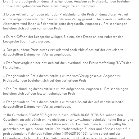
Die frühere Buchpreisbindung ist aufgehoben. Angaben zu Preissenkungen beziehen
sich auf den gebundenen Preis eines mangelfreien Exemplars.
Diese Artikel unterliegen nicht der Preisbindung, die Preisbindung dieser Artikel
2
wurde aufgehoben oder der Preis wurde vom Verlag gesenkt. Die jeweils zutreffende
Alternative wird Ihnen auf der Artikelseite dargestellt. Angaben zu Preissenkungen
beziehen sich auf den vorherigen Preis.
Durch Öffnen der Leseprobe willigen Sie ein, dass Daten an den Anbieter der
3
Leseprobe übermittelt werden.
Der gebundene Preis dieses Artikels wird nach Ablauf des auf der Artikelseite
4
dargestellten Datums vom Verlag angehoben.
Der Preisvergleich bezieht sich auf die unverbindliche Preisempfehlung (UVP) des
5
Herstellers.
Der gebundene Preis dieses Artikels wurde vom Verlag gesenkt. Angaben zu
6
Preissenkungen beziehen sich auf den vorherigen Preis.
Die Preisbindung dieses Artikels wurde aufgehoben. Angaben zu Preissenkungen
7
beziehen sich auf den letzten gebundenen Preis.
Der gebundene Preis dieses Artikels wird nach Ablauf des auf der Artikelseite
8
dargestellten Datums vom Verlag angehoben.
Ihr Gutschein SOMMER13 gilt bis einschließlich 10.08.2026. Sie können den
12
Gutschein ausschließlich online einlösen unter www.hugendubel.de. Keine Bestellung
zur Abholung mit Zahlung in der Filiale möglich. Der Gutschein ist nicht gültig für
gesetzlich preisgebundene Artikel (deutschsprachige Bücher und eBooks) sowie für
preisgebundene Kalender, tolino shine (4016621130466), tolino select und das
Hugendubel Hörbuch Abo. Der Gutschein ist nicht mit anderen Gutscheinen und