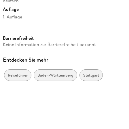
deutsch
Auflage
1. Auflage
Seitenanzahl
158
Barrierefreiheit
Reihe
Keine Information zur Barrierefreiheit bekannt
Lieblingsplätze im GMEINER-Verlag
Autor/Autorin
Entdecken Sie mehr
Ute Böttinger, Hansjörg Jung
Verlag/Hersteller
Reiseführer
Baden-Württemberg
Stuttgart
Gmeiner Verlag
Produktart
kartoniert
Abbildungen
88 farbige Abb
Gewicht