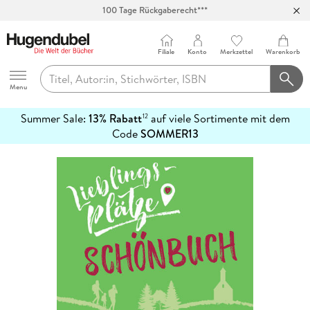
100 Tage Rückgaberecht***
Abholung in über 100 Filialen
Filiale
Konto
Merkzettel
Warenkorb
Hugendubel
Menu
Summer Sale:
13% Rabatt
auf viele Sortimente mit dem
12
mehr
Code
SOMMER13
erfahren