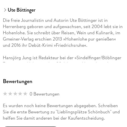
Ute Böttinger
Die freie Journalistin und Autorin Ute Böttinger ist in
Herrenberg geboren und aufgewachsen, seit 2004 lebt sie in
Hohenlohe. Sie schreibt über Reisen, Wein und Kulinarik, im
Gmeiner-Verlag erschien 2013 »Hohenlohe pur genießen«
und 2016 ihr Debüt-Krimi »Friedrichsruhe«.
Hansjörg Jung ist Redakteur bei der »Sindelfinger/Böblinger
Zeitung« und lebt seit über 30 Jahren in Herrenberg. In seiner
Freizeit durchstreift er oft den Schönbuch - sei es bei
ausgedehnten Radtouren oder auf Pilzsuche. Im Gmeiner-
Bewertungen
Verlag erschien 2019 »Weine, Winzer, Württemberg«.
0 Bewertungen
Es wurden noch keine Bewertungen abgegeben. Schreiben
Sie die erste Bewertung zu "Lieblingsplätze Schönbuch" und
helfen Sie damit anderen bei der Kaufentscheidung.