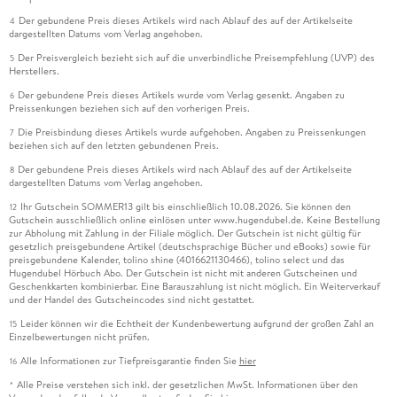
Der gebundene Preis dieses Artikels wird nach Ablauf des auf der Artikelseite
4
dargestellten Datums vom Verlag angehoben.
Der Preisvergleich bezieht sich auf die unverbindliche Preisempfehlung (UVP) des
5
Herstellers.
Der gebundene Preis dieses Artikels wurde vom Verlag gesenkt. Angaben zu
6
Preissenkungen beziehen sich auf den vorherigen Preis.
Die Preisbindung dieses Artikels wurde aufgehoben. Angaben zu Preissenkungen
7
beziehen sich auf den letzten gebundenen Preis.
Der gebundene Preis dieses Artikels wird nach Ablauf des auf der Artikelseite
8
dargestellten Datums vom Verlag angehoben.
Ihr Gutschein SOMMER13 gilt bis einschließlich 10.08.2026. Sie können den
12
Gutschein ausschließlich online einlösen unter www.hugendubel.de. Keine Bestellung
zur Abholung mit Zahlung in der Filiale möglich. Der Gutschein ist nicht gültig für
gesetzlich preisgebundene Artikel (deutschsprachige Bücher und eBooks) sowie für
preisgebundene Kalender, tolino shine (4016621130466), tolino select und das
Hugendubel Hörbuch Abo. Der Gutschein ist nicht mit anderen Gutscheinen und
Geschenkkarten kombinierbar. Eine Barauszahlung ist nicht möglich. Ein Weiterverkauf
und der Handel des Gutscheincodes sind nicht gestattet.
Leider können wir die Echtheit der Kundenbewertung aufgrund der großen Zahl an
15
Einzelbewertungen nicht prüfen.
Alle Informationen zur Tiefpreisgarantie finden Sie
hier
16
Alle Preise verstehen sich inkl. der gesetzlichen MwSt. Informationen über den
*