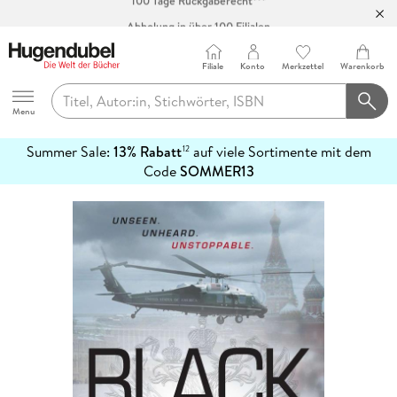
Abholung in über 100 Filialen
Filiale
Konto
Merkzettel
Warenkorb
Hugendubel
Menu
Summer Sale:
13% Rabatt
auf viele Sortimente mit dem
12
mehr
Code
SOMMER13
erfahren