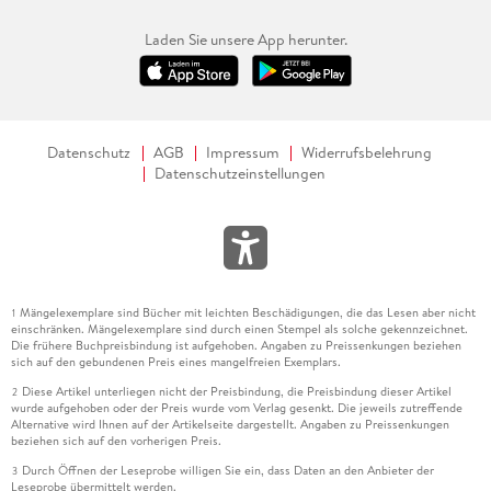
Laden Sie unsere App herunter.
Datenschutz
AGB
Impressum
Widerrufsbelehrung
Datenschutzeinstellungen
Mängelexemplare sind Bücher mit leichten Beschädigungen, die das Lesen aber nicht
1
einschränken. Mängelexemplare sind durch einen Stempel als solche gekennzeichnet.
Die frühere Buchpreisbindung ist aufgehoben. Angaben zu Preissenkungen beziehen
sich auf den gebundenen Preis eines mangelfreien Exemplars.
Diese Artikel unterliegen nicht der Preisbindung, die Preisbindung dieser Artikel
2
wurde aufgehoben oder der Preis wurde vom Verlag gesenkt. Die jeweils zutreffende
Alternative wird Ihnen auf der Artikelseite dargestellt. Angaben zu Preissenkungen
beziehen sich auf den vorherigen Preis.
Durch Öffnen der Leseprobe willigen Sie ein, dass Daten an den Anbieter der
3
Leseprobe übermittelt werden.