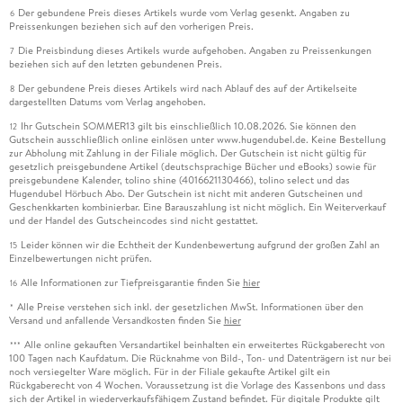
Der gebundene Preis dieses Artikels wurde vom Verlag gesenkt. Angaben zu
6
Preissenkungen beziehen sich auf den vorherigen Preis.
Die Preisbindung dieses Artikels wurde aufgehoben. Angaben zu Preissenkungen
7
beziehen sich auf den letzten gebundenen Preis.
Der gebundene Preis dieses Artikels wird nach Ablauf des auf der Artikelseite
8
dargestellten Datums vom Verlag angehoben.
Ihr Gutschein SOMMER13 gilt bis einschließlich 10.08.2026. Sie können den
12
Gutschein ausschließlich online einlösen unter www.hugendubel.de. Keine Bestellung
zur Abholung mit Zahlung in der Filiale möglich. Der Gutschein ist nicht gültig für
gesetzlich preisgebundene Artikel (deutschsprachige Bücher und eBooks) sowie für
preisgebundene Kalender, tolino shine (4016621130466), tolino select und das
Hugendubel Hörbuch Abo. Der Gutschein ist nicht mit anderen Gutscheinen und
Geschenkkarten kombinierbar. Eine Barauszahlung ist nicht möglich. Ein Weiterverkauf
und der Handel des Gutscheincodes sind nicht gestattet.
Leider können wir die Echtheit der Kundenbewertung aufgrund der großen Zahl an
15
Einzelbewertungen nicht prüfen.
Alle Informationen zur Tiefpreisgarantie finden Sie
hier
16
Alle Preise verstehen sich inkl. der gesetzlichen MwSt. Informationen über den
*
Versand und anfallende Versandkosten finden Sie
hier
Alle online gekauften Versandartikel beinhalten ein erweitertes Rückgaberecht von
***
100 Tagen nach Kaufdatum. Die Rücknahme von Bild-, Ton- und Datenträgern ist nur bei
noch versiegelter Ware möglich. Für in der Filiale gekaufte Artikel gilt ein
Rückgaberecht von 4 Wochen. Voraussetzung ist die Vorlage des Kassenbons und dass
sich der Artikel in wiederverkaufsfähigem Zustand befindet. Für digitale Produkte gilt