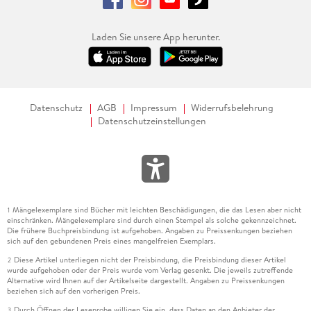
Laden Sie unsere App herunter.
Datenschutz
AGB
Impressum
Widerrufsbelehrung
Datenschutzeinstellungen
Mängelexemplare sind Bücher mit leichten Beschädigungen, die das Lesen aber nicht
1
einschränken. Mängelexemplare sind durch einen Stempel als solche gekennzeichnet.
Die frühere Buchpreisbindung ist aufgehoben. Angaben zu Preissenkungen beziehen
sich auf den gebundenen Preis eines mangelfreien Exemplars.
Diese Artikel unterliegen nicht der Preisbindung, die Preisbindung dieser Artikel
2
wurde aufgehoben oder der Preis wurde vom Verlag gesenkt. Die jeweils zutreffende
Alternative wird Ihnen auf der Artikelseite dargestellt. Angaben zu Preissenkungen
beziehen sich auf den vorherigen Preis.
Durch Öffnen der Leseprobe willigen Sie ein, dass Daten an den Anbieter der
3