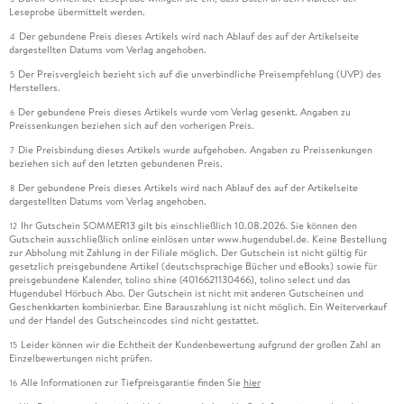
Leseprobe übermittelt werden.
Der gebundene Preis dieses Artikels wird nach Ablauf des auf der Artikelseite
4
dargestellten Datums vom Verlag angehoben.
Der Preisvergleich bezieht sich auf die unverbindliche Preisempfehlung (UVP) des
5
Herstellers.
Der gebundene Preis dieses Artikels wurde vom Verlag gesenkt. Angaben zu
6
Preissenkungen beziehen sich auf den vorherigen Preis.
Die Preisbindung dieses Artikels wurde aufgehoben. Angaben zu Preissenkungen
7
beziehen sich auf den letzten gebundenen Preis.
Der gebundene Preis dieses Artikels wird nach Ablauf des auf der Artikelseite
8
dargestellten Datums vom Verlag angehoben.
Ihr Gutschein SOMMER13 gilt bis einschließlich 10.08.2026. Sie können den
12
Gutschein ausschließlich online einlösen unter www.hugendubel.de. Keine Bestellung
zur Abholung mit Zahlung in der Filiale möglich. Der Gutschein ist nicht gültig für
gesetzlich preisgebundene Artikel (deutschsprachige Bücher und eBooks) sowie für
preisgebundene Kalender, tolino shine (4016621130466), tolino select und das
Hugendubel Hörbuch Abo. Der Gutschein ist nicht mit anderen Gutscheinen und
Geschenkkarten kombinierbar. Eine Barauszahlung ist nicht möglich. Ein Weiterverkauf
und der Handel des Gutscheincodes sind nicht gestattet.
Leider können wir die Echtheit der Kundenbewertung aufgrund der großen Zahl an
15
Einzelbewertungen nicht prüfen.
Alle Informationen zur Tiefpreisgarantie finden Sie
hier
16