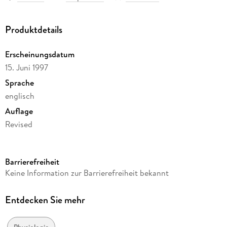
Produktdetails
Erscheinungsdatum
15. Juni 1997
Sprache
englisch
Auflage
Revised
Seitenanzahl
637
Barrierefreiheit
Reihe
Keine Information zur Barrierefreiheit bekannt
Biological Science, 1
Autor/Autorin
Entdecken Sie mehr
William T. Keeton
Verlag/Hersteller