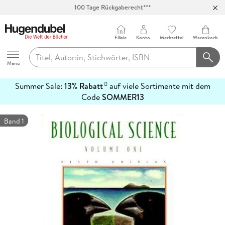
100 Tage Rückgaberecht***
Abholung in über 100 Filialen
Filiale
Konto
Merkzettel
Warenkorb
Hugendubel
Menu
Summer Sale:
13% Rabatt
auf viele Sortimente mit dem
12
mehr
Code
SOMMER13
erfahren
Band 1