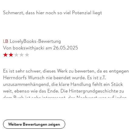
Schmerzt, dass hier noch so viel Potenzial liegt
LovelyBooks-Bewertung
Von bookswithjacki
am
26.05.2025
Es ist sehr schwer, dieses Werk zu bewerten, da es entgegen
Herrndorfs Wunsch nie beendet wurde. Es ist z.T.
unzusammenhängend, die klare Handlung fehlt ein Stück
weit, ebenso wie das Ende. Die Hintergrundgeschichte zu
dem Buch ist sehr interessant, das Nachwort war auf jeden
Fall notwendig für das Verständnis. Wer Tschick mochte,
trifft hier erneut auf Isa und ihre Geschichte. Unabhängig
von Tschick würde ich das Buch nicht empfehlen zu lesen. Es
ist eine Lektüre für diejenigen, die sich mit Herrndorf näher
Weitere Bewertungen zeigen
befassen und mehr von ihm lesen wollen, aber im