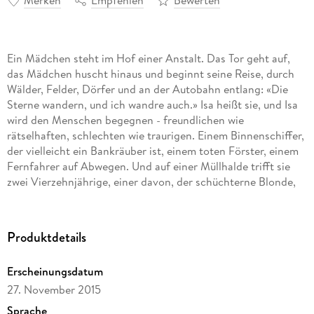
Merken
Empfehlen
Bewerten
Ein Mädchen steht im Hof einer Anstalt. Das Tor geht auf,
das Mädchen huscht hinaus und beginnt seine Reise, durch
Wälder, Felder, Dörfer und an der Autobahn entlang: «Die
Sterne wandern, und ich wandre auch.» Isa heißt sie, und Isa
wird den Menschen begegnen - freundlichen wie
rätselhaften, schlechten wie traurigen. Einem Binnenschiffer,
der vielleicht ein Bankräuber ist, einem toten Förster, einem
Fernfahrer auf Abwegen. Und auf einer Müllhalde trifft sie
zwei Vierzehnjährige, einer davon, der schüchterne Blonde,
gefällt ihr - An seinem Roman hat Wolfgang Herrndorf bis
zuletzt gearbeitet: eine romantische Wanderschaft durch
Tage und Nächte; unvollendet, unvergesslich.
Produktdetails
Die Geschichte der verrückten, hellsichtigen Isa: Wolfgang
Herrndorfs unvollendeter letzter Roman.
Erscheinungsdatum
27. November 2015
Sprache