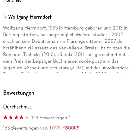
Wolfgang Herrndorf
Wolfgang Herrndorf, 1965 in Hamburg geboren und 2013 in
Berlin gestorben, hat ursprünglich Malerei studiert. 2002
erschien sein Debütroman «In Plüschgewittern», 2007 der
Erzählband «Diesseits des Van-Allen-Gürtels». Es folgten die
Romane «Tschick» (2010), «Sand» (2011), ausgezeichnet mit
dem Preis der Leipziger Buchmesse, sowie posthum das
Tagebuch «Arbeit und Struktur» (2013) und der unvollendete
Roman «Bilder deiner großen Liebe» (2014). 2023 wurde die
Biographie «Herrndorf» von Tobias Rüther veröffentlicht.
Bewertungen
Kathrin Passig, geboren 1970, ist eine Vordenkerin des
digitalen Zeitalters. Sie ist Mitbegründerin der Zentralen
Durchschnitt
Intelligenz Agentur in Berlin sowie des Blogs
«Techniktagebuch». 2006 gewann sie in Klagenfurt sowohl
15
153 Bewertungen
den Bachmann-Preis als auch den Publikumspreis. Die
«Sachbuchautorin und Sachenausdenkerin» (Passig über
153 Bewertungen
von
LovelyBooks
Passig) veröffentlichte u. a. 2007 das «Lexikon des