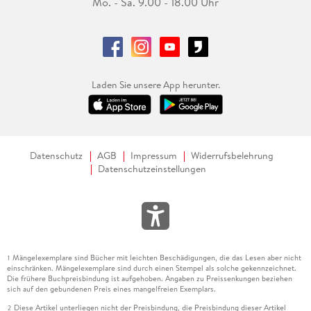
Mo. - Sa. 9.00 - 18.00 Uhr
Laden Sie unsere App herunter.
Datenschutz
AGB
Impressum
Widerrufsbelehrung
Datenschutzeinstellungen
Mängelexemplare sind Bücher mit leichten Beschädigungen, die das Lesen aber nicht
1
einschränken. Mängelexemplare sind durch einen Stempel als solche gekennzeichnet.
Die frühere Buchpreisbindung ist aufgehoben. Angaben zu Preissenkungen beziehen
sich auf den gebundenen Preis eines mangelfreien Exemplars.
Diese Artikel unterliegen nicht der Preisbindung, die Preisbindung dieser Artikel
2