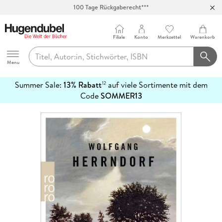
100 Tage Rückgaberecht***
Abholung in über 100 Filialen
Filiale
Konto
Merkzettel
Warenkorb
Hugendubel
Menu
Summer Sale:
13% Rabatt
auf viele Sortimente mit dem
12
mehr
Code
SOMMER13
erfahren