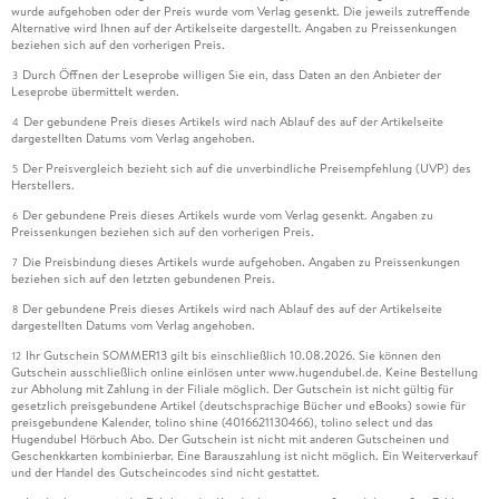
wurde aufgehoben oder der Preis wurde vom Verlag gesenkt. Die jeweils zutreffende
Alternative wird Ihnen auf der Artikelseite dargestellt. Angaben zu Preissenkungen
beziehen sich auf den vorherigen Preis.
Durch Öffnen der Leseprobe willigen Sie ein, dass Daten an den Anbieter der
3
Leseprobe übermittelt werden.
Der gebundene Preis dieses Artikels wird nach Ablauf des auf der Artikelseite
4
dargestellten Datums vom Verlag angehoben.
Der Preisvergleich bezieht sich auf die unverbindliche Preisempfehlung (UVP) des
5
Herstellers.
Der gebundene Preis dieses Artikels wurde vom Verlag gesenkt. Angaben zu
6
Preissenkungen beziehen sich auf den vorherigen Preis.
Die Preisbindung dieses Artikels wurde aufgehoben. Angaben zu Preissenkungen
7
beziehen sich auf den letzten gebundenen Preis.
Der gebundene Preis dieses Artikels wird nach Ablauf des auf der Artikelseite
8
dargestellten Datums vom Verlag angehoben.
Ihr Gutschein SOMMER13 gilt bis einschließlich 10.08.2026. Sie können den
12
Gutschein ausschließlich online einlösen unter www.hugendubel.de. Keine Bestellung
zur Abholung mit Zahlung in der Filiale möglich. Der Gutschein ist nicht gültig für
gesetzlich preisgebundene Artikel (deutschsprachige Bücher und eBooks) sowie für
preisgebundene Kalender, tolino shine (4016621130466), tolino select und das
Hugendubel Hörbuch Abo. Der Gutschein ist nicht mit anderen Gutscheinen und
Geschenkkarten kombinierbar. Eine Barauszahlung ist nicht möglich. Ein Weiterverkauf
und der Handel des Gutscheincodes sind nicht gestattet.