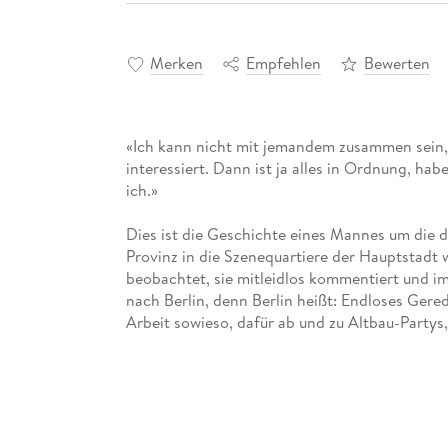
Merken
Empfehlen
Bewerten
«Ich kann nicht mit jemandem zusammen sein, h
interessiert. Dann ist ja alles in Ordnung, ha
ich.»
Dies ist die Geschichte eines Mannes um die 
Provinz in die Szenequartiere der Hauptstadt 
beobachtet, sie mitleidlos kommentiert und im 
nach Berlin, denn Berlin heißt: Endloses Gered
Arbeit sowieso, dafür ab und zu Altbau-Partys
Doch dann widerfährt unserem Helden ein Miss
«Überaus unterhaltsam ( ) ein lesenswertes Ku