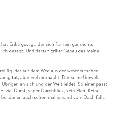
at Erika gesagt, der sich für rein gar nichts
be ich gesagt. Und darauf Erika: Genau das meine
dreißig, der auf dem Weg aus der westdeutschen
wenig tut, aber viel mitmacht. Der seine Umwelt
Übrigen an sich und der Welt leidet. So einer passt
e, viel Durst, vager Durchblick, kein Plan. Keine
, bei denen auch schon mal jemand vom Dach fällt.
geschick: Er verliebt sich.
nstwerk. » Gustav Seibt, «Süddeutsche Zeitung»