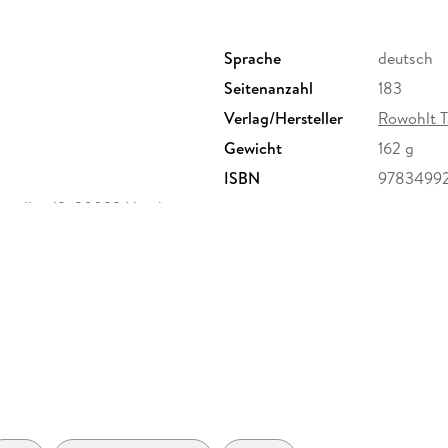
Sprache
deutsch
Seitenanzahl
183
Verlag/Hersteller
Rowohlt 
Gewicht
162 g
ISBN
9783499
enallee 19, 20099 Hamburg,
ktsicherheit@rowohlt.de