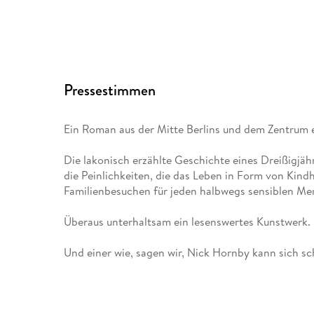
Pressestimmen
Ein Roman aus der Mitte Berlins und dem Zentrum e
Die lakonisch erzählte Geschichte eines Dreißigjähr
die Peinlichkeiten, die das Leben in Form von Kin
Familienbesuchen für jeden halbwegs sensiblen Me
Überaus unterhaltsam ein lesenswertes Kunstwerk.
Und einer wie, sagen wir, Nick Hornby kann sich sc
abschneiden. Konkret
Mir persönlich jedenfalls ist in deutscher Sprach
näherkäme. Die Welt