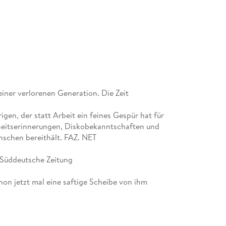
iner verlorenen Generation. Die Zeit
igen, der statt Arbeit ein feines Gespür hat für
dheitserinnerungen, Diskobekanntschaften und
nschen bereithält. FAZ. NET
 Süddeutsche Zeitung
hon jetzt mal eine saftige Scheibe von ihm
e kein Buch bekannt, das dem «Fänger im Roggen»