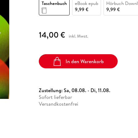
Fremdsprachige Bücher
Taschenbuch
eBook epub
Hörbuch Downl
n Lernhilfen
 Jugendbücher
eiber
Hörbuch Downloads im Bundle
cher
 Vergleich
 Puzzlezubehör
Lernen
New Adult
STABILO
9,99 €
9,99 €
Taschenbücher
hilfen
hriller
 Backen
er
lender
Ratgeber
op
hriller
Romance
14,00 €
inkl. Mwst.
Sachbücher
precher:innen
Science Fiction
Fremdsprachige Bücher
In den Warenkorb
Zustellung:
Sa, 08.08. - Di, 11.08.
Sofort lieferbar
Versandkostenfrei