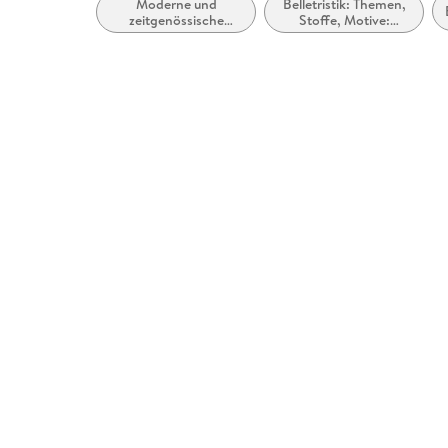
Moderne und
Belletristik: Themen,
zeitgenössische
Stoffe, Motive:
Belletristik: allgemein
Regionalroman
und literarisch