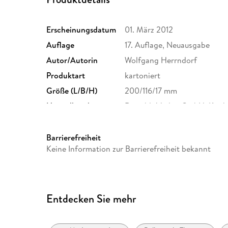
Erscheinungsdatum
01. März 2012
Auflage
17. Auflage, Neuausgabe
Autor/Autorin
Wolfgang Herrndorf
Produktart
kartoniert
Größe (L/B/H)
200/116/17 mm
Herstelleradresse
Rowohlt Verlag GmbH, Kirch
Rowohlt Verlag GmbH, produ
Barrierefreiheit
Keine Information zur Barrierefreiheit bekannt
Entdecken Sie mehr