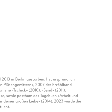
2013 in Berlin gestorben, hat ursprünglich
In Plüschgewittern», 2007 der Erzählband
omane «Tschick» (2010), «Sand» (2011),
sse, sowie posthum das Tagebuch «Arbeit und
er deiner großen Liebe» (2014). 2023 wurde die
licht.