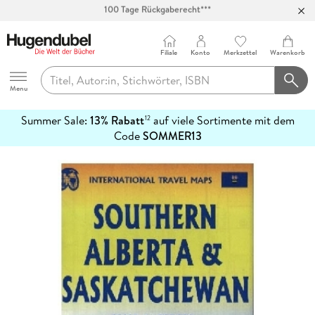
Abholung in über 100 Filialen
Filiale
Konto
Merkzettel
Warenkorb
Hugendubel
Menu
Summer Sale:
13% Rabatt
auf viele Sortimente mit dem
12
mehr
Code
SOMMER13
erfahren