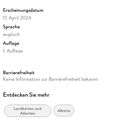
Erscheinungsdatum
17. April 2024
Sprache
englisch
Auflage
1. Auflage
Reihe
International Travel Map
Barrierefreiheit
Verlag/Hersteller
Keine Information zur Barrierefreiheit bekannt
International Travel Maps
Produktart
Entdecken Sie mehr
Blätter und Karten
Landkarten und
Maßstab
Alberta
Atlanten
1:900000
Gewicht