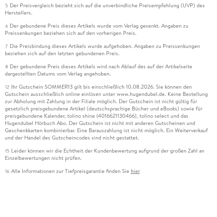
Der Preisvergleich bezieht sich auf die unverbindliche Preisempfehlung (UVP) des
5
Herstellers.
Der gebundene Preis dieses Artikels wurde vom Verlag gesenkt. Angaben zu
6
Preissenkungen beziehen sich auf den vorherigen Preis.
Die Preisbindung dieses Artikels wurde aufgehoben. Angaben zu Preissenkungen
7
beziehen sich auf den letzten gebundenen Preis.
Der gebundene Preis dieses Artikels wird nach Ablauf des auf der Artikelseite
8
dargestellten Datums vom Verlag angehoben.
Ihr Gutschein SOMMER13 gilt bis einschließlich 10.08.2026. Sie können den
12
Gutschein ausschließlich online einlösen unter www.hugendubel.de. Keine Bestellung
zur Abholung mit Zahlung in der Filiale möglich. Der Gutschein ist nicht gültig für
gesetzlich preisgebundene Artikel (deutschsprachige Bücher und eBooks) sowie für
preisgebundene Kalender, tolino shine (4016621130466), tolino select und das
Hugendubel Hörbuch Abo. Der Gutschein ist nicht mit anderen Gutscheinen und
Geschenkkarten kombinierbar. Eine Barauszahlung ist nicht möglich. Ein Weiterverkauf
und der Handel des Gutscheincodes sind nicht gestattet.
Leider können wir die Echtheit der Kundenbewertung aufgrund der großen Zahl an
15
Einzelbewertungen nicht prüfen.
Alle Informationen zur Tiefpreisgarantie finden Sie
hier
16
Alle Preise verstehen sich inkl. der gesetzlichen MwSt. Informationen über den
*
Versand und anfallende Versandkosten finden Sie
hier
Alle online gekauften Versandartikel beinhalten ein erweitertes Rückgaberecht von
***
100 Tagen nach Kaufdatum. Die Rücknahme von Bild-, Ton- und Datenträgern ist nur bei