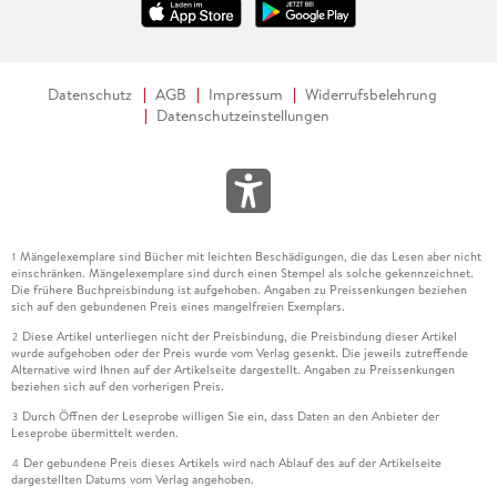
Datenschutz
AGB
Impressum
Widerrufsbelehrung
Datenschutzeinstellungen
Mängelexemplare sind Bücher mit leichten Beschädigungen, die das Lesen aber nicht
1
einschränken. Mängelexemplare sind durch einen Stempel als solche gekennzeichnet.
Die frühere Buchpreisbindung ist aufgehoben. Angaben zu Preissenkungen beziehen
sich auf den gebundenen Preis eines mangelfreien Exemplars.
Diese Artikel unterliegen nicht der Preisbindung, die Preisbindung dieser Artikel
2
wurde aufgehoben oder der Preis wurde vom Verlag gesenkt. Die jeweils zutreffende
Alternative wird Ihnen auf der Artikelseite dargestellt. Angaben zu Preissenkungen
beziehen sich auf den vorherigen Preis.
Durch Öffnen der Leseprobe willigen Sie ein, dass Daten an den Anbieter der
3
Leseprobe übermittelt werden.
Der gebundene Preis dieses Artikels wird nach Ablauf des auf der Artikelseite
4
dargestellten Datums vom Verlag angehoben.