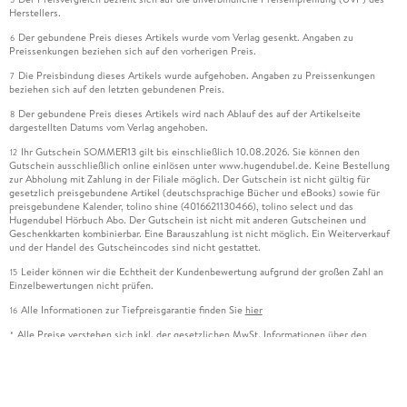
Herstellers.
Der gebundene Preis dieses Artikels wurde vom Verlag gesenkt. Angaben zu
6
Preissenkungen beziehen sich auf den vorherigen Preis.
Die Preisbindung dieses Artikels wurde aufgehoben. Angaben zu Preissenkungen
7
beziehen sich auf den letzten gebundenen Preis.
Der gebundene Preis dieses Artikels wird nach Ablauf des auf der Artikelseite
8
dargestellten Datums vom Verlag angehoben.
Ihr Gutschein SOMMER13 gilt bis einschließlich 10.08.2026. Sie können den
12
Gutschein ausschließlich online einlösen unter www.hugendubel.de. Keine Bestellung
zur Abholung mit Zahlung in der Filiale möglich. Der Gutschein ist nicht gültig für
gesetzlich preisgebundene Artikel (deutschsprachige Bücher und eBooks) sowie für
preisgebundene Kalender, tolino shine (4016621130466), tolino select und das
Hugendubel Hörbuch Abo. Der Gutschein ist nicht mit anderen Gutscheinen und
Geschenkkarten kombinierbar. Eine Barauszahlung ist nicht möglich. Ein Weiterverkauf
und der Handel des Gutscheincodes sind nicht gestattet.
Leider können wir die Echtheit der Kundenbewertung aufgrund der großen Zahl an
15
Einzelbewertungen nicht prüfen.
Alle Informationen zur Tiefpreisgarantie finden Sie
hier
16
Alle Preise verstehen sich inkl. der gesetzlichen MwSt. Informationen über den
*
Versand und anfallende Versandkosten finden Sie
hier
Alle online gekauften Versandartikel beinhalten ein erweitertes Rückgaberecht von
***
100 Tagen nach Kaufdatum. Die Rücknahme von Bild-, Ton- und Datenträgern ist nur bei
noch versiegelter Ware möglich. Für in der Filiale gekaufte Artikel gilt ein