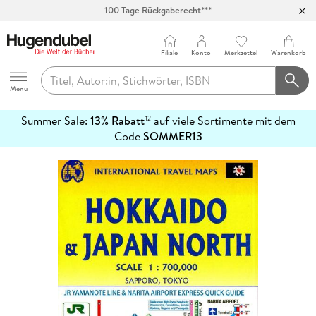
100 Tage Rückgaberecht***
Abholung in über 100 Filialen
Filiale
Konto
Merkzettel
Warenkorb
Hugendubel
Menu
Summer Sale:
13% Rabatt
auf viele Sortimente mit dem
12
mehr
Code
SOMMER13
erfahren