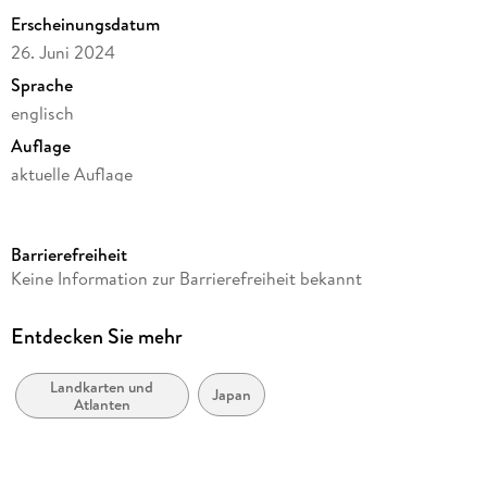
Erscheinungsdatum
26. Juni 2024
Sprache
englisch
Auflage
aktuelle Auflage
Reihe
International Travel Map
Barrierefreiheit
Verlag/Hersteller
Keine Information zur Barrierefreiheit bekannt
International Travel Maps
Produktart
Entdecken Sie mehr
Blätter und Karten
Landkarten und
Maßstab
Japan
Atlanten
1:700000
Gewicht
66 g