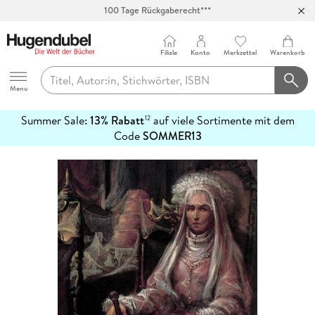
100 Tage Rückgaberecht***
Abholung in über 100 Filialen
Filiale
Konto
Merkzettel
Warenkorb
Hugendubel
Menu
Summer Sale:
13% Rabatt
auf viele Sortimente mit dem
12
mehr
Code
SOMMER13
erfahren