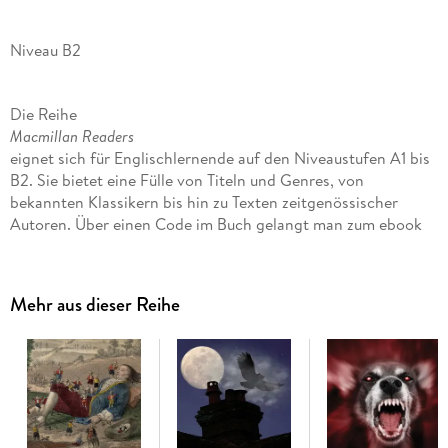
Niveau B2
Die Reihe
Macmillan Readers
eignet sich für Englischlernende auf den Niveaustufen A1 bis
B2. Sie bietet eine Fülle von Titeln und Genres, von
bekannten Klassikern bis hin zu Texten zeitgenössischer
Autoren. Über einen Code im Buch gelangt man zum ebook
mit den integrierten Audio-Dateien.
Dieser Roman von Charles Dickens zeichnet ein lebendiges
Mehr aus dieser Reihe
Bild der Viktorianischen Gesellschaft. Der Waisenjunge Pip
verliebt sich in die schöne, kaltherzige Estella und träumt
davon, ein Gentleman zu sein.