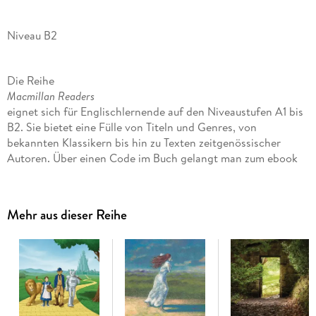
Niveau B2
Die Reihe
Macmillan Readers
eignet sich für Englischlernende auf den Niveaustufen A1 bis
B2. Sie bietet eine Fülle von Titeln und Genres, von
bekannten Klassikern bis hin zu Texten zeitgenössischer
Autoren. Über einen Code im Buch gelangt man zum ebook
mit den integrierten Audio-Dateien.
Drei Hexen sagen General Macbeth voraus, dass er König
Mehr aus dieser Reihe
von Schottland wird. Doch noch regiert König Duncan.
Zufällig verbringt dieser kurz darauf die Nacht in Macbeths
Schloss . . . Geschrieben wie ein Schauspiel enthält diese
Lektüre zahlreiche Original-Zitate aus Macbeth.