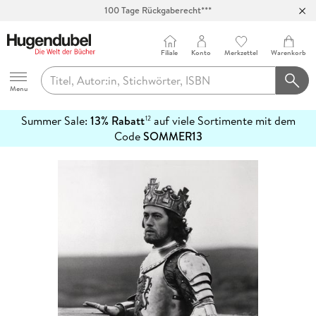
100 Tage Rückgaberecht***
Abholung in über 100 Filialen
Filiale
Konto
Merkzettel
Warenkorb
Hugendubel
Menu
Summer Sale:
13% Rabatt
auf viele Sortimente mit dem
12
mehr
Code
SOMMER13
erfahren