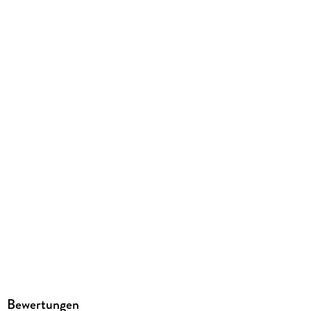
86 g
Größe (L/B/H)
202/127/5 mm
ISBN
9783197029573
Herstelleradresse
Hueber Verlag GmbH & Co. KG, Baubergerstr. 30, 80992
München, kundenservice@hueber.de
Bewertungen