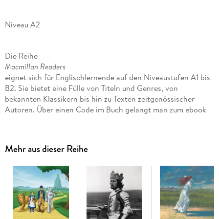
Niveau A2
Die Reihe
Macmillan Readers
eignet sich für Englischlernende auf den Niveaustufen A1 bis
B2. Sie bietet eine Fülle von Titeln und Genres, von
bekannten Klassikern bis hin zu Texten zeitgenössischer
Autoren. Über einen Code im Buch gelangt man zum ebook
mit den integrierten Audio-Dateien.
London im 15. jahrhundert: Edward und Tom gleichen sich wie
Mehr aus dieser Reihe
ein Ei dem anderen, mit einem Unterschied: Tom ist arm und
Edward der zukünftige König von England. Sie tauschen die
Rollen und erleben spannende Abenteuer.