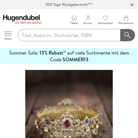
100 Tage Rückgaberecht***
Abholung in über 100 Filialen
Filiale
Konto
Merkzettel
Warenkorb
Hugendubel
Menu
Summer Sale:
13% Rabatt
auf viele Sortimente mit dem
12
mehr
Code
SOMMER13
erfahren