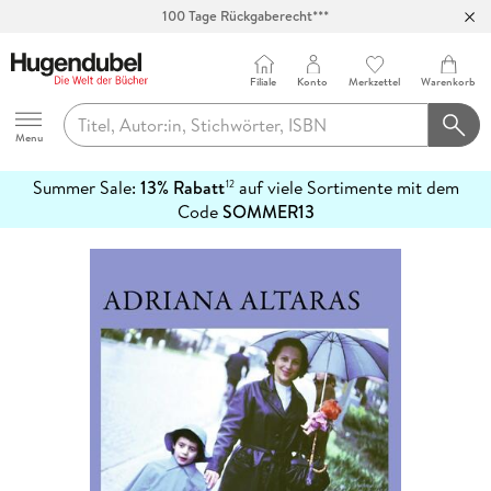
100 Tage Rückgaberecht***
Abholung in über 100 Filialen
Filiale
Konto
Merkzettel
Warenkorb
Hugendubel
Menu
Summer Sale:
13% Rabatt
auf viele Sortimente mit dem
12
mehr
Code
SOMMER13
erfahren