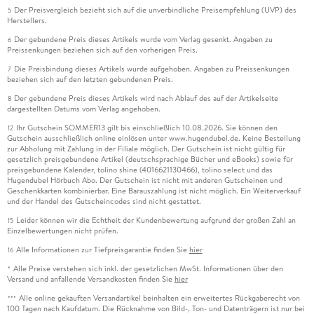
Der Preisvergleich bezieht sich auf die unverbindliche Preisempfehlung (UVP) des
5
Herstellers.
Der gebundene Preis dieses Artikels wurde vom Verlag gesenkt. Angaben zu
6
Preissenkungen beziehen sich auf den vorherigen Preis.
Die Preisbindung dieses Artikels wurde aufgehoben. Angaben zu Preissenkungen
7
beziehen sich auf den letzten gebundenen Preis.
Der gebundene Preis dieses Artikels wird nach Ablauf des auf der Artikelseite
8
dargestellten Datums vom Verlag angehoben.
Ihr Gutschein SOMMER13 gilt bis einschließlich 10.08.2026. Sie können den
12
Gutschein ausschließlich online einlösen unter www.hugendubel.de. Keine Bestellung
zur Abholung mit Zahlung in der Filiale möglich. Der Gutschein ist nicht gültig für
gesetzlich preisgebundene Artikel (deutschsprachige Bücher und eBooks) sowie für
preisgebundene Kalender, tolino shine (4016621130466), tolino select und das
Hugendubel Hörbuch Abo. Der Gutschein ist nicht mit anderen Gutscheinen und
Geschenkkarten kombinierbar. Eine Barauszahlung ist nicht möglich. Ein Weiterverkauf
und der Handel des Gutscheincodes sind nicht gestattet.
Leider können wir die Echtheit der Kundenbewertung aufgrund der großen Zahl an
15
Einzelbewertungen nicht prüfen.
Alle Informationen zur Tiefpreisgarantie finden Sie
hier
16
Alle Preise verstehen sich inkl. der gesetzlichen MwSt. Informationen über den
*
Versand und anfallende Versandkosten finden Sie
hier
Alle online gekauften Versandartikel beinhalten ein erweitertes Rückgaberecht von
***
100 Tagen nach Kaufdatum. Die Rücknahme von Bild-, Ton- und Datenträgern ist nur bei