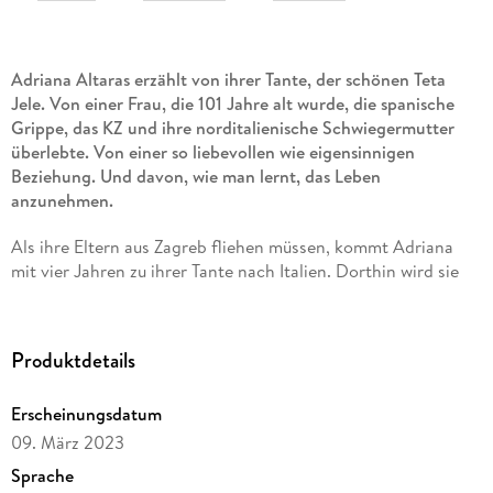
Adriana Altaras erzählt von ihrer Tante, der schönen Teta
Jele. Von einer Frau, die 101 Jahre alt wurde, die spanische
Grippe, das KZ und ihre norditalienische Schwiegermutter
überlebte. Von einer so liebevollen wie eigensinnigen
Beziehung. Und davon, wie man lernt, das Leben
anzunehmen.
Als ihre Eltern aus Zagreb fliehen müssen, kommt Adriana
mit vier Jahren zu ihrer Tante nach Italien. Dorthin wird sie
ihr Leben lang zurückkehren. Als Jugendliche in den
Sommerferien, mit ihrer gesamten Abiklasse und mit all ihren
Liebhabern, die Tantchens aristokratischem Blick standhalten
Produktdetails
müssen. Und auch als Adrianas Mann sie nach dreißig Jahren
Ehe verlässt, ist es ihre 98-jährige Tante, die ihr am Gardasee
Erscheinungsdatum
mit jeder Menge Pasta, pragmatischen Ratschlägen und
Barbesuchen zur Seite steht.
09. März 2023
Sprache
Ausgerechnet Teta Jeles hundertsten Geburtstag können sie