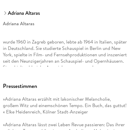
Adriana Altaras
Adriana Altaras
wurde 1960 in Zagreb geboren, lebte ab 1964 in Italien, später
in Deutschland. Sie studierte Schauspiel in Berlin und New
York, spielte in Film- und Fernsehproduktionen und inszeniert
seit den Neunzigerjahren an Schauspiel- und Opernhäusern.
Sie erhielt zahlreiche Auszeichnungen, u. a. den
Bundesfilmpreis, den Theaterpreis des Landes Nordrhein-
Westfalen, den Silbernen Bären für schauspielerische
Pressestimmen
Leistungen und den Deutschen Hörbuchpreis. 2012 erschien
ihr Bestseller »Titos Brille«, 2014 folgte »Doitscha Eine
»Adriana Altaras erzählt mit lakonischer Melancholie,
jüdische Mutter packt aus«, 2017 »Das Meer und ich waren im
großem Witz und einemschönen Tempo. Ein Buch, das guttut!
besten Alter«, 2018 »Die jüdische Souffleuse« und 2023
« Elke Heidenreich, Kölner Stadt-Anzeiger
»Besser allein als in schlechter Gesellschaft«. Adriana Altaras
lebt in Berlin.
»Adriana Altaras lässt zwei Leben Revue passieren: Das ihrer