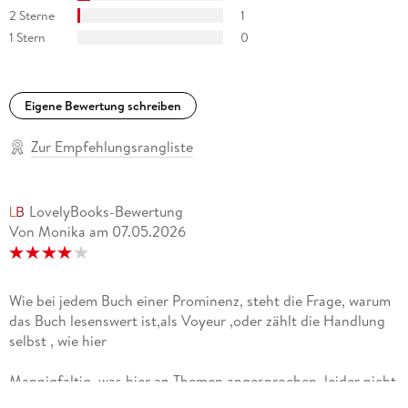
2 Sterne
1
1 Stern
0
Eigene Bewertung schreiben
Zur Empfehlungsrangliste
LovelyBooks-Bewertung
Von Monika
am
07.05.2026
Wie bei jedem Buch einer Prominenz, steht die Frage, warum
das Buch lesenswert ist,als Voyeur ,oder zählt die Handlung
selbst , wie hier
Mannigfaltig, was hier an Themen angesprochen, leider nicht
unbedingt vertieft wird, im Rahmen einer Erinnerung an eine