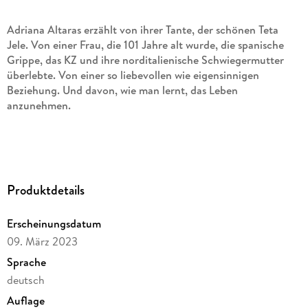
Adriana Altaras erzählt von ihrer Tante, der schönen Teta
Jele. Von einer Frau, die 101 Jahre alt wurde, die spanische
Grippe, das KZ und ihre norditalienische Schwiegermutter
überlebte. Von einer so liebevollen wie eigensinnigen
Beziehung. Und davon, wie man lernt, das Leben
anzunehmen.
Als ihre Eltern aus Zagreb fliehen müssen, kommt Adriana
mit vier Jahren zu ihrer Tante nach Italien. Dorthin wird sie
ihr Leben lang zurückkehren. Als Jugendliche in den
Produktdetails
Sommerferien, mit ihrer gesamten Abiklasse - und mit all
ihren Liebhabern, die Tantchens aristokratischem Blick
Erscheinungsdatum
standhalten müssen. Und auch als Adrianas Mann sie nach
dreißig Jahren Ehe verlässt, ist es ihre 98-jährige Tante, die
09. März 2023
ihr am Gardasee mit jeder Menge Pasta, pragmatischen
Sprache
Ratschlägen und Barbesuchen zur Seite steht.
deutsch
Auflage