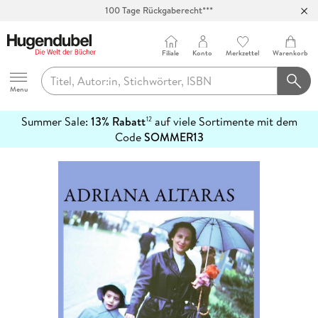
100 Tage Rückgaberecht***
Abholung in über 100 Filialen
Filiale
Konto
Merkzettel
Warenkorb
Hugendubel
Menu
Summer Sale:
13% Rabatt
auf viele Sortimente mit dem
12
mehr
Code
SOMMER13
erfahren