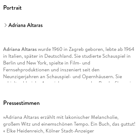
Portrait
Adriana Altaras
Adriana Altaras
wurde 1960 in Zagreb geboren, lebte ab 1964
in Italien, später in Deutschland. Sie studierte Schauspiel in
Berlin und New York, spielte in Film- und
Fernsehproduktionen und inszeniert seit den
Neunzigerjahren an Schauspiel- und Opernhäusern. Sie
erhielt zahlreiche Auszeichnungen, u. a. den Bundesfilmpreis,
den Theaterpreis des Landes Nordrhein-Westfalen, den
Silbernen Bären für schauspielerische Leistungen und den
Pressestimmen
Deutschen Hörbuchpreis. 2012 erschien ihr Bestseller »Titos
Brille«, 2014 folgte »Doitscha - Eine jüdische Mutter packt
»Adriana Altaras erzählt mit lakonischer Melancholie,
aus«, 2017 »Das Meer und ich waren im besten Alter«, 2018
großem Witz und einemschönen Tempo. Ein Buch, das guttut!
»Die jüdische Souffleuse« und 2023 »Besser allein als in
« Elke Heidenreich, Kölner Stadt-Anzeiger
schlechter Gesellschaft«. Adriana Altaras lebt in Berlin.