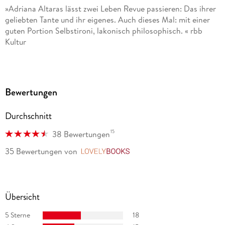
»Adriana Altaras lässt zwei Leben Revue passieren: Das ihrer
geliebten Tante und ihr eigenes. Auch dieses Mal: mit einer
guten Portion Selbstironi, lakonisch philosophisch. « rbb
Kultur
»Es ist ein trotziges, ein lustiges, ein unglaublich starkes
Trotzdem-Buch, ein Ja zum Leben und sehr komisch. « Elke
Heidenreich, WDR 4
Bewertungen
»In seinen stärksten Momenten wird das Buch, ohne auch nur
Durchschnitt
im Ansatz belehrend zu sein, zu einem regelrechten Lehrbuch
über den freundlichen Umgang miteinander. « Peter Claus,
15
38 Bewertungen
Die Rheinpfalz
35 Bewertungen
von
LovelyBooks
» Es ist ein Buch über Dankbarkeit und Wertschätzung eines
bewegten Lebens, wie man es lebt, wenn man es sich
eigentlich anders vorgestellt hat. « myself
Übersicht
5 Sterne
18