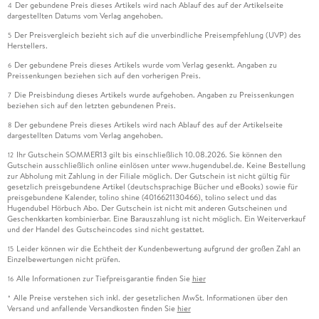
Der gebundene Preis dieses Artikels wird nach Ablauf des auf der Artikelseite
4
dargestellten Datums vom Verlag angehoben.
Der Preisvergleich bezieht sich auf die unverbindliche Preisempfehlung (UVP) des
5
Herstellers.
Der gebundene Preis dieses Artikels wurde vom Verlag gesenkt. Angaben zu
6
Preissenkungen beziehen sich auf den vorherigen Preis.
Die Preisbindung dieses Artikels wurde aufgehoben. Angaben zu Preissenkungen
7
beziehen sich auf den letzten gebundenen Preis.
Der gebundene Preis dieses Artikels wird nach Ablauf des auf der Artikelseite
8
dargestellten Datums vom Verlag angehoben.
Ihr Gutschein SOMMER13 gilt bis einschließlich 10.08.2026. Sie können den
12
Gutschein ausschließlich online einlösen unter www.hugendubel.de. Keine Bestellung
zur Abholung mit Zahlung in der Filiale möglich. Der Gutschein ist nicht gültig für
gesetzlich preisgebundene Artikel (deutschsprachige Bücher und eBooks) sowie für
preisgebundene Kalender, tolino shine (4016621130466), tolino select und das
Hugendubel Hörbuch Abo. Der Gutschein ist nicht mit anderen Gutscheinen und
Geschenkkarten kombinierbar. Eine Barauszahlung ist nicht möglich. Ein Weiterverkauf
und der Handel des Gutscheincodes sind nicht gestattet.
Leider können wir die Echtheit der Kundenbewertung aufgrund der großen Zahl an
15
Einzelbewertungen nicht prüfen.
Alle Informationen zur Tiefpreisgarantie finden Sie
hier
16
Alle Preise verstehen sich inkl. der gesetzlichen MwSt. Informationen über den
*
Versand und anfallende Versandkosten finden Sie
hier