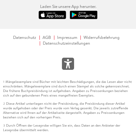
Laden Sie unsere App herunter.
Datenschutz
AGB
Impressum
Widerrufsbelehrung
Datenschutzeinstellungen
Mängelexemplare sind Bücher mit leichten Beschädigungen, die das Lesen aber nicht
1
einschränken. Mängelexemplare sind durch einen Stempel als solche gekennzeichnet.
Die frühere Buchpreisbindung ist aufgehoben. Angaben zu Preissenkungen beziehen
sich auf den gebundenen Preis eines mangelfreien Exemplars.
Diese Artikel unterliegen nicht der Preisbindung, die Preisbindung dieser Artikel
2
wurde aufgehoben oder der Preis wurde vom Verlag gesenkt. Die jeweils zutreffende
Alternative wird Ihnen auf der Artikelseite dargestellt. Angaben zu Preissenkungen
beziehen sich auf den vorherigen Preis.
Durch Öffnen der Leseprobe willigen Sie ein, dass Daten an den Anbieter der
3
Leseprobe übermittelt werden.