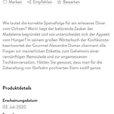
Merken
Empfehlen
Bewerten
Wie lautet die korrekte Speisefolge für ein erlesenes Diner
vom Ochsen? Worin liegt der betörende Zauber der
Madeleine begründet und wie unterscheidet sich der Appetit
vom Hunger? In seinem großen Wörterbuch der Kochkünste
beantwortet der Gourmet Alexandre Dumas charmant alle
Fragen zur manierlichen Etikette, zum Geheimnis einer
vernünftigen Remoulade und zur angemessenen
Tischkonversation. Hätten Sie gewusst, dass man für die
Zubereitung von fünfzehn pochierten Eiern zwölf ganze
Enten am Spieß benötigt? Auch die Frage, warum Metzger
und Metzgerinnen stets eine gesunde Farbe auf den Wangen
tragen, vermag diese unerschöpfliche Fundgrube zu
Produktdetails
beantworten: Die gesunden Düfte des frischen Fleisches
beleben die Haut. Überraschend ist auch die Erkenntnis, dass
Erscheinungsdatum
die Franzosen und Französinnen sich so guter Gesundheit
03. Juli 2020
erfreuen, weil sie große Mengen gesunden Weißbrots
verzehren. Einmal aufgeschlagen, möchte man endlos durch