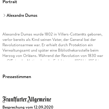
Portrait
Alexandre Dumas
Alexandre Dumas wurde 1802 in Villers-Cotterêts geboren,
verlor bereits als Kind seinen Vater, der General bei der
Revolutionsarmee war. Er erhielt durch Protektion ein
Verwaltungsamt und später eine Bibliothekarsstelle beim
Herzog von Orléans. Während der Revolution von 1830 war
er Offizier der Nationalgarde. Er lebte von 1851 bis 1854 im
Exil in Brüssel. Er starb 1870 in Puys bei Dieppe und
hinterließ ein umfangreiches literarisches Werk. Bis heute ist
Pressestimmen
er vor allem durch seine Historienromane wie
Drei Musketiere
oder Der
Besprechung vom 12.09.2020