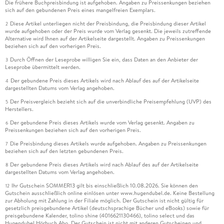
Die frühere Buchpreisbindung ist aufgehoben. Angaben zu Preissenkungen beziehen
Kochanweisung, und das mit dem einleitenden Satz: "Lassen
sich auf den gebundenen Preis eines mangelfreien Exemplars.
Sie mich, verehrter Leser, diesen langen Abschnitt mit einem
Diese Artikel unterliegen nicht der Preisbindung, die Preisbindung dieser Artikel
2
Rezept für eine Suppe beschließen, die bei Jägern beliebt ist
wurde aufgehoben oder der Preis wurde vom Verlag gesenkt. Die jeweils zutreffende
Alternative wird Ihnen auf der Artikelseite dargestellt. Angaben zu Preissenkungen
und von Säufern hochgeschätzt wird, mit dem Rezept für
beziehen sich auf den vorherigen Preis.
meine Zwiebelsuppe." Damit setzt der letzte Artikel,
Durch Öffnen der Leseprobe willigen Sie ein, dass Daten an den Anbieter der
3
ansonsten genauso zusammengeschustert wie der Rest, der
Leseprobe übermittelt werden.
editorischen Verhunzung die Krone auf.
Der gebundene Preis dieses Artikels wird nach Ablauf des auf der Artikelseite
4
dargestellten Datums vom Verlag angehoben.
WALTER SCHÜBLER
Der Preisvergleich bezieht sich auf die unverbindliche Preisempfehlung (UVP) des
5
Herstellers.
Alexandre Dumas:
Der gebundene Preis dieses Artikels wurde vom Verlag gesenkt. Angaben zu
6
Preissenkungen beziehen sich auf den vorherigen Preis.
"Kleines Wörterbuch der Kochkünste".
Die Preisbindung dieses Artikels wurde aufgehoben. Angaben zu Preissenkungen
7
beziehen sich auf den letzten gebundenen Preis.
Aus dem Französischen, hrsg. und mit einem Nachwort von
Der gebundene Preis dieses Artikels wird nach Ablauf des auf der Artikelseite
8
Joachim Schultz. Matthes & Seitz Verlag, Berlin 2020. 232 S.,
dargestellten Datums vom Verlag angehoben.
geb.
Ihr Gutschein SOMMER13 gilt bis einschließlich 10.08.2026. Sie können den
12
Gutschein ausschließlich online einlösen unter www.hugendubel.de. Keine Bestellung
© Alle Rechte vorbehalten. Frankfurter Allgemeine Zeitung
zur Abholung mit Zahlung in der Filiale möglich. Der Gutschein ist nicht gültig für
gesetzlich preisgebundene Artikel (deutschsprachige Bücher und eBooks) sowie für
GmbH, Frankfurt.
preisgebundene Kalender, tolino shine (4016621130466), tolino select und das
Hugendubel Hörbuch Abo. Der Gutschein ist nicht mit anderen Gutscheinen und