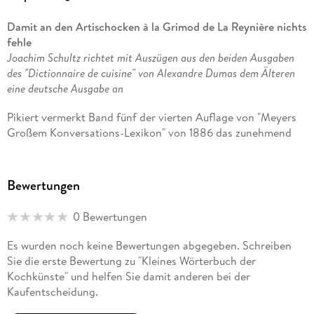
Graf von Monte Christo
Damit an den Artischocken à la Grimod de La Reynière nichts
bekannt. Bei Matthes & Seitz Berlin erschien in der
fehle
Übersetzung von Nicola Denis seine Sammlung historischer
Joachim Schultz richtet mit Auszügen aus den beiden Ausgaben
Schiffbrüche.
des "Dictionnaire de cuisine" von Alexandre Dumas dem Älteren
eine deutsche Ausgabe an
Pikiert vermerkt Band fünf der vierten Auflage von "Meyers
Großem Konversations-Lexikon" von 1886 das zunehmend
Joachim Schultz, geboren 1949 in Idar-Oberstein, studierte
Effekthascherische seiner Stücke sowie den schieren Ausstoß
Literaturwissenschaften und Philosophie und unterrichtete
seiner "Romanfabrik". Und unübersehbar indigniert, nämlich
an Universitäten in Deutschland und Frankreich. Er
mit ironischem Ausrufezeichen versehen, wird als
übersetzte Eugène Delacroix, Marceline Desbordes-Valmore,
Bewertungen
Schlusspunkt hinter dutzenden Dramen, vielbändigen
Alexandre Dumas, Saint-Pol-Roux, Sainte-Beuve, George
Mantel-und-Degen-Romanen - darunter "Die drei
Sand, Victor Segalen. Publikationen über Blaise Cendrars,
0 Bewertungen
Musketiere" und "Der Graf von Monte Christo" - und
Michel Leiris, Oskar Panizza, Alphonse Rabbe u. A. 2011
voluminösen Reisebeschreibungen zu allem Überfluss auch
wurde er mit dem Bayreuther Kulturpreis ausgezeichnet.
Es wurden noch keine Bewertungen abgegeben. Schreiben
noch ein kulinarisches Werk aufgelistet, ein "Grand
Sie die erste Bewertung zu "Kleines Wörterbuch der
Dictionnaire de cuisine".
Kochkünste" und helfen Sie damit anderen bei der
Kaufentscheidung.
Das Naserümpfen spiegelt die zeittypisch deutsche