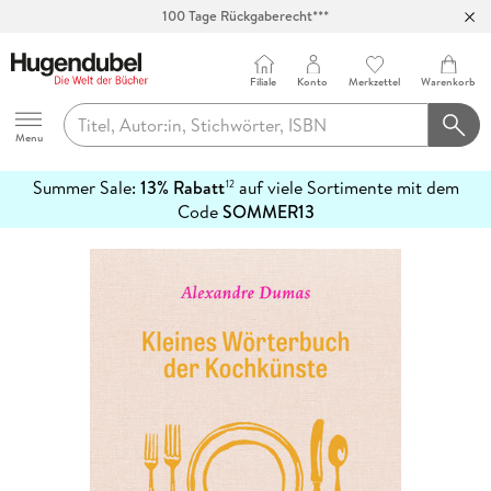
100 Tage Rückgaberecht***
Abholung in über 100 Filialen
Filiale
Konto
Merkzettel
Warenkorb
Hugendubel
Menu
Summer Sale:
13% Rabatt
auf viele Sortimente mit dem
12
mehr
Code
SOMMER13
erfahren