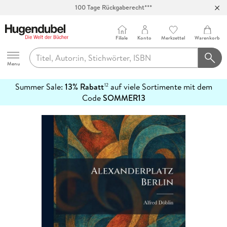
100 Tage Rückgaberecht***
Abholung in über 100 Filialen
Filiale
Konto
Merkzettel
Warenkorb
Hugendubel
Menu
Summer Sale:
13% Rabatt
auf viele Sortimente mit dem
12
mehr
Code
SOMMER13
erfahren