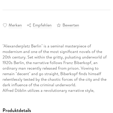
Merken
Empfehlen
Bewerten
"Alexanderplatz Berlin" is a seminal masterpiece of
modernism and one of the most significant novels of the
20th century. Set within the gritty, pulsating underworld of
1920s Berlin, the narrative follows Franz Biberkopf, an
ordinary man recently released from prison. Vowing to
remain "decent" and go straight, Biberkopf finds himself
relentlessly tested by the chaotic forces of the city and the
dark influence of the criminal underworld.
Alfred Döblin utilizes a revolutionary narrative style,
blending montage, stream of consciousness, and an array of
external texts-from weather reports to biblical parables-to
capture the frantic energy of the metropolis. The city of
Produktdetails
Berlin itself emerges as a primary character, a labyrinthine