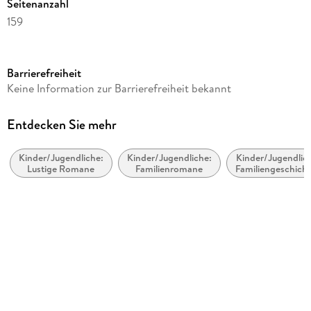
Seitenanzahl
159
Altersempfehlung
ab 9 Jahre
Barrierefreiheit
Reihe
Keine Information zur Barrierefreiheit bekannt
Mein Lotta-Leben, 16
Autor/Autorin
Entdecken Sie mehr
Alice Pantermüller
Kinder/Jugendliche:
Kinder/Jugendliche:
Kinder/Jugendlic
Illustrationen
Lustige Romane
Familienromane
Familiengeschich
Daniela Kohl
/Geschichten übe
Zuhause
Verlag/Hersteller
Arena Verlag GmbH
Produktart
gebunden
Gewicht
282 g