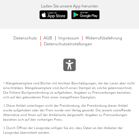
Laden Sie unsere App herunter.
Datenschutz
AGB
Impressum
Widerrufsbelehrung
Datenschutzeinstellungen
Mängelexemplare sind Bücher mit leichten Beschädigungen, die das Lesen aber nicht
1
einschränken. Mängelexemplare sind durch einen Stempel als solche gekennzeichnet.
Die frühere Buchpreisbindung ist aufgehoben. Angaben zu Preissenkungen beziehen
sich auf den gebundenen Preis eines mangelfreien Exemplars.
Diese Artikel unterliegen nicht der Preisbindung, die Preisbindung dieser Artikel
2
wurde aufgehoben oder der Preis wurde vom Verlag gesenkt. Die jeweils zutreffende
Alternative wird Ihnen auf der Artikelseite dargestellt. Angaben zu Preissenkungen
beziehen sich auf den vorherigen Preis.
Durch Öffnen der Leseprobe willigen Sie ein, dass Daten an den Anbieter der
3
Leseprobe übermittelt werden.