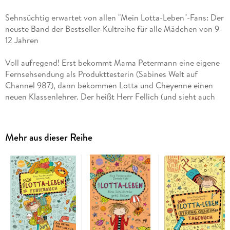
Sehnsüchtig erwartet von allen "Mein Lotta-Leben"-Fans: Der
neuste Band der Bestseller-Kultreihe für alle Mädchen von 9-
12 Jahren
Voll aufregend! Erst bekommt Mama Petermann eine eigene
Fernsehsendung als Produkttesterin (Sabines Welt auf
Channel 987), dann bekommen Lotta und Cheyenne einen
neuen Klassenlehrer. Der heißt Herr Fellich (und sieht auch
so aus) und versteht viiiiel mehr Spaß als Frau Kackert. Seine
erste Hausaufgabe: einen Videokanal im Internet gründen.
Leider bekommt Lottas und Cheyennes Phänomentastischer
Mehr aus dieser Reihe
Produkttester-Kanal gar nicht viele Klicks. Egal, dann werden
sie halt nicht Influencerin sondern demonstrieren für den
Tierschutz (immer dienstags)! Das ist eh viel fellicher!
Von allen Fans ersehnt: Der neue Band der internationalen
Kult-Bestsellerreihe von Alice Pantermüller und Daniela Kohl
für Mädchen ab 9. In gewohnter Gestaltung der "Mein Lotta-
Leben"-Reihe: Mit hohem Illustrationsanteil zum Selbstlesen