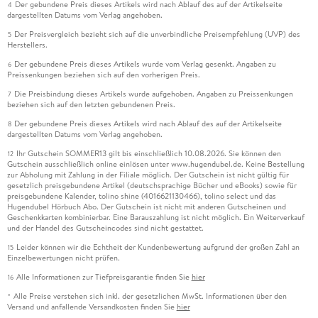
Der gebundene Preis dieses Artikels wird nach Ablauf des auf der Artikelseite
4
dargestellten Datums vom Verlag angehoben.
Der Preisvergleich bezieht sich auf die unverbindliche Preisempfehlung (UVP) des
5
Herstellers.
Der gebundene Preis dieses Artikels wurde vom Verlag gesenkt. Angaben zu
6
Preissenkungen beziehen sich auf den vorherigen Preis.
Die Preisbindung dieses Artikels wurde aufgehoben. Angaben zu Preissenkungen
7
beziehen sich auf den letzten gebundenen Preis.
Der gebundene Preis dieses Artikels wird nach Ablauf des auf der Artikelseite
8
dargestellten Datums vom Verlag angehoben.
Ihr Gutschein SOMMER13 gilt bis einschließlich 10.08.2026. Sie können den
12
Gutschein ausschließlich online einlösen unter www.hugendubel.de. Keine Bestellung
zur Abholung mit Zahlung in der Filiale möglich. Der Gutschein ist nicht gültig für
gesetzlich preisgebundene Artikel (deutschsprachige Bücher und eBooks) sowie für
preisgebundene Kalender, tolino shine (4016621130466), tolino select und das
Hugendubel Hörbuch Abo. Der Gutschein ist nicht mit anderen Gutscheinen und
Geschenkkarten kombinierbar. Eine Barauszahlung ist nicht möglich. Ein Weiterverkauf
und der Handel des Gutscheincodes sind nicht gestattet.
Leider können wir die Echtheit der Kundenbewertung aufgrund der großen Zahl an
15
Einzelbewertungen nicht prüfen.
Alle Informationen zur Tiefpreisgarantie finden Sie
hier
16
Alle Preise verstehen sich inkl. der gesetzlichen MwSt. Informationen über den
*
Versand und anfallende Versandkosten finden Sie
hier