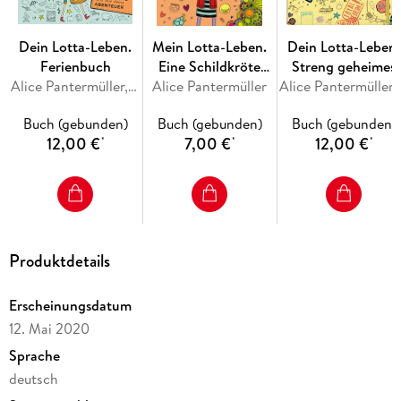
auch für weniger geübte Leser geeignet - garantiert ein
Erfolgserlebnis.
Dein Lotta-Leben.
Mein Lotta-Leben.
Dein Lotta-Leben.
Weitere Infos unter
Ferienbuch
Eine Schildkröte
Streng geheimes
http://www. mein-lotta-leben. de/
Alice Pantermüller, Daniela Kohl
Alice Pantermüller
geht flöten
Tagebuch
Alice Pantermüll
Buch (gebunden)
Buch (gebunden)
Buch (gebunden)
12,00 €
7,00 €
12,00 €
*
*
*
Produktdetails
Erscheinungsdatum
12. Mai 2020
Sprache
deutsch