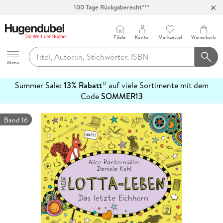
100 Tage Rückgaberecht***
Abholung in über 100 Filialen
Filiale
Konto
Merkzettel
Warenkorb
Hugendubel
Menu
Summer Sale:
13% Rabatt
auf viele Sortimente mit dem
12
mehr
Code
SOMMER13
erfahren
Band 16