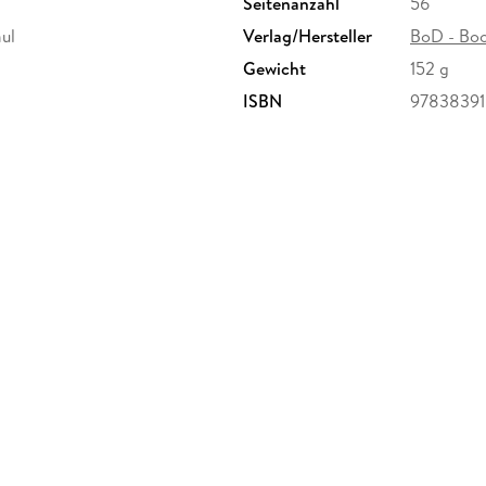
Seitenanzahl
56
ul
Verlag/Hersteller
BoD - Bo
Gewicht
152 g
ISBN
9783839