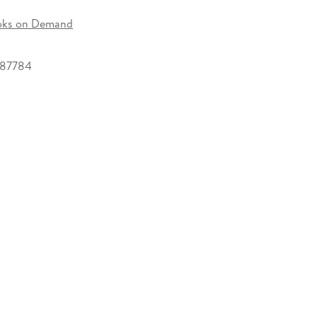
oks on Demand
187784