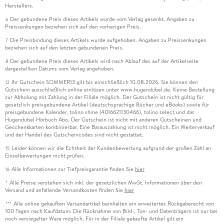
Herstellers.
Der gebundene Preis dieses Artikels wurde vom Verlag gesenkt. Angaben zu
6
Preissenkungen beziehen sich auf den vorherigen Preis.
Die Preisbindung dieses Artikels wurde aufgehoben. Angaben zu Preissenkungen
7
beziehen sich auf den letzten gebundenen Preis.
Der gebundene Preis dieses Artikels wird nach Ablauf des auf der Artikelseite
8
dargestellten Datums vom Verlag angehoben.
Ihr Gutschein SOMMER13 gilt bis einschließlich 10.08.2026. Sie können den
12
Gutschein ausschließlich online einlösen unter www.hugendubel.de. Keine Bestellung
zur Abholung mit Zahlung in der Filiale möglich. Der Gutschein ist nicht gültig für
gesetzlich preisgebundene Artikel (deutschsprachige Bücher und eBooks) sowie für
preisgebundene Kalender, tolino shine (4016621130466), tolino select und das
Hugendubel Hörbuch Abo. Der Gutschein ist nicht mit anderen Gutscheinen und
Geschenkkarten kombinierbar. Eine Barauszahlung ist nicht möglich. Ein Weiterverkauf
und der Handel des Gutscheincodes sind nicht gestattet.
Leider können wir die Echtheit der Kundenbewertung aufgrund der großen Zahl an
15
Einzelbewertungen nicht prüfen.
Alle Informationen zur Tiefpreisgarantie finden Sie
hier
16
Alle Preise verstehen sich inkl. der gesetzlichen MwSt. Informationen über den
*
Versand und anfallende Versandkosten finden Sie
hier
Alle online gekauften Versandartikel beinhalten ein erweitertes Rückgaberecht von
***
100 Tagen nach Kaufdatum. Die Rücknahme von Bild-, Ton- und Datenträgern ist nur bei
noch versiegelter Ware möglich. Für in der Filiale gekaufte Artikel gilt ein