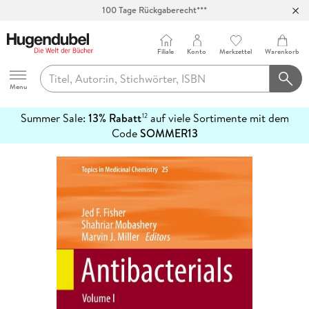
100 Tage Rückgaberecht***
Abholung in über 100 Filialen
Filiale
Konto
Merkzettel
Warenkorb
Hugendubel
Menu
Summer Sale:
13% Rabatt
auf viele Sortimente mit dem
12
mehr
Code
SOMMER13
erfahren