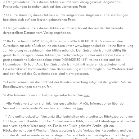
Der gebundene Preis dieses Artikels wurde vom Verlag gesenkt. Angaben zu
6
Preissenkungen beziehen sich auf den vorherigen Preis.
Die Preisbindung dieses Artikels wurde aufgehoben. Angaben zu Preissenkungen
7
beziehen sich auf den letzten gebundenen Preis.
Der gebundene Preis dieses Artikels wird nach Ablauf des auf der Artikelseite
8
dargestellten Datums vom Verlag angehoben.
Ihr Gutschein SOMMER13 gilt bis einschließlich 10.08.2026. Sie können den
12
Gutschein ausschließlich online einlösen unter www.hugendubel.de. Keine Bestellung
zur Abholung mit Zahlung in der Filiale möglich. Der Gutschein ist nicht gültig für
gesetzlich preisgebundene Artikel (deutschsprachige Bücher und eBooks) sowie für
preisgebundene Kalender, tolino shine (4016621130466), tolino select und das
Hugendubel Hörbuch Abo. Der Gutschein ist nicht mit anderen Gutscheinen und
Geschenkkarten kombinierbar. Eine Barauszahlung ist nicht möglich. Ein Weiterverkauf
und der Handel des Gutscheincodes sind nicht gestattet.
Leider können wir die Echtheit der Kundenbewertung aufgrund der großen Zahl an
15
Einzelbewertungen nicht prüfen.
Alle Informationen zur Tiefpreisgarantie finden Sie
hier
16
Alle Preise verstehen sich inkl. der gesetzlichen MwSt. Informationen über den
*
Versand und anfallende Versandkosten finden Sie
hier
Alle online gekauften Versandartikel beinhalten ein erweitertes Rückgaberecht von
***
100 Tagen nach Kaufdatum. Die Rücknahme von Bild-, Ton- und Datenträgern ist nur bei
noch versiegelter Ware möglich. Für in der Filiale gekaufte Artikel gilt ein
Rückgaberecht von 4 Wochen. Voraussetzung ist die Vorlage des Kassenbons und dass
sich der Artikel in wiederverkaufsfähigem Zustand befindet. Für digitale Produkte gilt