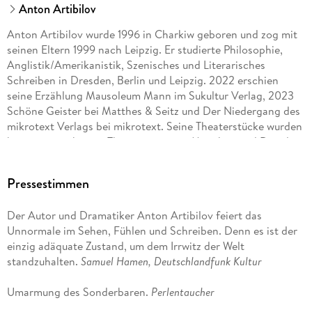
Anton Artibilov
Anton Artibilov wurde 1996 in Charkiw geboren und zog mit
seinen Eltern 1999 nach Leipzig. Er studierte Philosophie,
Anglistik/Amerikanistik, Szenisches und Literarisches
Schreiben in Dresden, Berlin und Leipzig. 2022 erschien
seine Erzählung Mausoleum Mann im Sukultur Verlag, 2023
Schöne Geister bei Matthes & Seitz und Der Niedergang des
mikrotext Verlags bei mikrotext. Seine Theaterstücke wurden
bereits an mehreren Theatern etwa in München und Dresden
aufgeführt und der Kurzfilm French Flamingo Fucker , für den
er das Drehbuch geschrieben hat, für den Max Ophüls Preis
Pressestimmen
nominiert. Angespannt vapen (mikrotext, 2024) ist sein
erster Roman. Momentan lebt und arbeitet Anton Artibilov
Der Autor und Dramatiker Anton Artibilov feiert das
bei seinen Freunden oder Verwandten auf dem Sofa.
Unnormale im Sehen, Fühlen und Schreiben. Denn es ist der
einzig adäquate Zustand, um dem Irrwitz der Welt
standzuhalten.
Samuel Hamen, Deutschlandfunk Kultur
Umarmung des Sonderbaren.
Perlentaucher