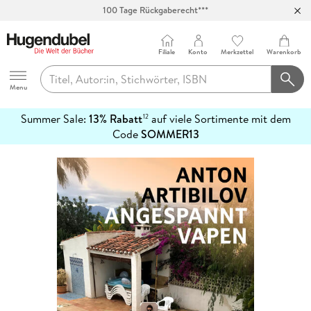
100 Tage Rückgaberecht***
Abholung in über 100 Filialen
Filiale
Konto
Merkzettel
Warenkorb
Hugendubel
Menu
Summer Sale:
13% Rabatt
auf viele Sortimente mit dem
12
mehr
Code
SOMMER13
erfahren