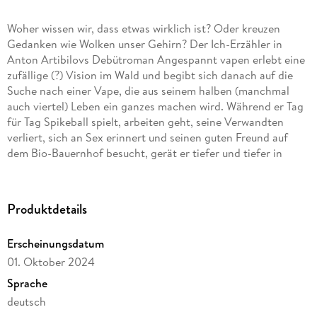
Woher wissen wir, dass etwas wirklich ist? Oder kreuzen
Gedanken wie Wolken unser Gehirn? Der Ich-Erzähler in
Anton Artibilovs Debütroman Angespannt vapen erlebt eine
zufällige (?) Vision im Wald und begibt sich danach auf die
Suche nach einer Vape, die aus seinem halben (manchmal
auch viertel) Leben ein ganzes machen wird. Während er Tag
für Tag Spikeball spielt, arbeiten geht, seine Verwandten
verliert, sich an Sex erinnert und seinen guten Freund auf
dem Bio-Bauernhof besucht, gerät er tiefer und tiefer in
einen Strudel aus Ereignissen, die verdächtig miteinander
zusammenhängen. Wobei, hängen sie wirklich miteinander
zusammen? Manchmal kommt es einem nur so vor, besonders
Produktdetails
wenn man Yak geraucht hat. Ein Drogen-Roman also - oder
doch ein Verschwörungsroman? Noch eher ein Roman über
Erscheinungsdatum
Wahrnehmung, über das ständige Diskutieren mit sich selbst
01. Oktober 2024
und anderen und dem normalen, menschlichen Alltag, der
immer wieder begleitet wird von der Frage: "Liegt es an mir
Sprache
oder passiert hier wirklich etwas Seltsames?" Leichtfüßig,
deutsch
unterhaltsam und ungeheuer lässig die inneren und äußeren