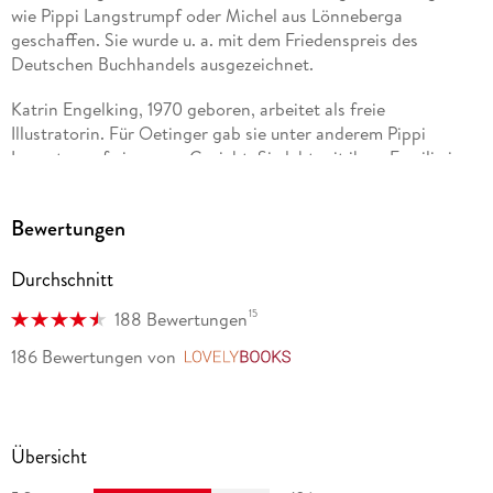
wie Pippi Langstrumpf oder Michel aus Lönneberga
geschaffen. Sie wurde u. a. mit dem Friedenspreis des
Deutschen Buchhandels ausgezeichnet.
Katrin Engelking, 1970 geboren, arbeitet als freie
Illustratorin. Für Oetinger gab sie unter anderem Pippi
Langstrumpf ein neues Gesicht. Sie lebt mit ihrer Familie in
Hamburg.
Bewertungen
Cäcilie Heinig, 1882 in Koschmin bei Danzig geboren,
entstammte einer jüdischen Familie. 1933 emigrierte sie mit
ihrem Mann und ihren Kindern zunächst nach Kopenhagen,
Durchschnitt
schließlich 1940 nach Stockholm.
15
188 Bewertungen
186 Bewertungen
von
LovelyBooks
Übersicht