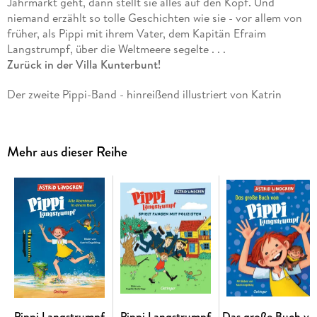
Jahrmarkt geht, dann stellt sie alles auf den Kopf. Und
niemand erzählt so tolle Geschichten wie sie - vor allem von
früher, als Pippi mit ihrem Vater, dem Kapitän Efraim
Langstrumpf, über die Weltmeere segelte . . .
Zurück in der Villa Kunterbunt!
Der zweite Pippi-Band - hinreißend illustriert von Katrin
Engelking Mit Pippi Langstrumpf ist jeder Tag voller
Überraschungen. Wenn Pippi in die Schule oder auf den
Jahrmarkt geht, dann stellt sie alles auf den Kopf. Und
Mehr aus dieser Reihe
niemand erzählt so tolle Geschichten wie sie - vor allem von
früher, als Pippi mit ihrem Vater, dem Kapitän Efraim
Langstrumpf, über die Weltmeere segelte . . .
Pippi Langstrumpf 2. Pippi Langstrumpf geht an Bord: Der
beliebte Astrid Lindgren Klassiker in moderner Fassung,
farbig illustriert.
Lustige Vorlesegeschichten: Weitere Abenteuer mit Pippi,
ihren Freunden und Kleiner Onkel und Herr Nilsson.
Pippi Langstrumpf
Pippi Langstrumpf
Das große Buch vo
Eine Kinderbuch-Heldin als Vorbild: Pippi ist ein starkes