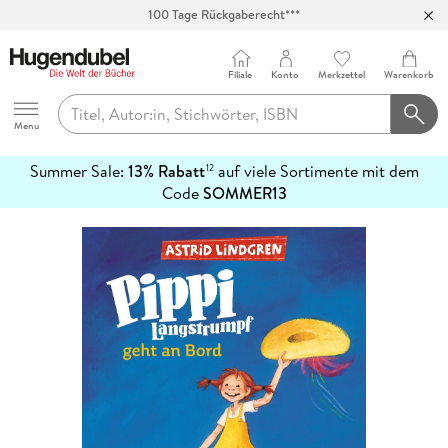
100 Tage Rückgaberecht***
Abholung in über 100 Filialen
Filiale
Konto
Merkzettel
Warenkorb
Hugendubel
Menu
Summer Sale:
13% Rabatt
auf viele Sortimente mit dem
12
mehr
Code
SOMMER13
erfahren