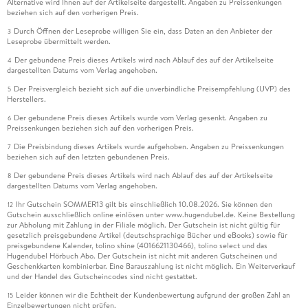
Alternative wird Ihnen auf der Artikelseite dargestellt. Angaben zu Preissenkungen
beziehen sich auf den vorherigen Preis.
Durch Öffnen der Leseprobe willigen Sie ein, dass Daten an den Anbieter der
3
Leseprobe übermittelt werden.
Der gebundene Preis dieses Artikels wird nach Ablauf des auf der Artikelseite
4
dargestellten Datums vom Verlag angehoben.
Der Preisvergleich bezieht sich auf die unverbindliche Preisempfehlung (UVP) des
5
Herstellers.
Der gebundene Preis dieses Artikels wurde vom Verlag gesenkt. Angaben zu
6
Preissenkungen beziehen sich auf den vorherigen Preis.
Die Preisbindung dieses Artikels wurde aufgehoben. Angaben zu Preissenkungen
7
beziehen sich auf den letzten gebundenen Preis.
Der gebundene Preis dieses Artikels wird nach Ablauf des auf der Artikelseite
8
dargestellten Datums vom Verlag angehoben.
Ihr Gutschein SOMMER13 gilt bis einschließlich 10.08.2026. Sie können den
12
Gutschein ausschließlich online einlösen unter www.hugendubel.de. Keine Bestellung
zur Abholung mit Zahlung in der Filiale möglich. Der Gutschein ist nicht gültig für
gesetzlich preisgebundene Artikel (deutschsprachige Bücher und eBooks) sowie für
preisgebundene Kalender, tolino shine (4016621130466), tolino select und das
Hugendubel Hörbuch Abo. Der Gutschein ist nicht mit anderen Gutscheinen und
Geschenkkarten kombinierbar. Eine Barauszahlung ist nicht möglich. Ein Weiterverkauf
und der Handel des Gutscheincodes sind nicht gestattet.
Leider können wir die Echtheit der Kundenbewertung aufgrund der großen Zahl an
15
Einzelbewertungen nicht prüfen.