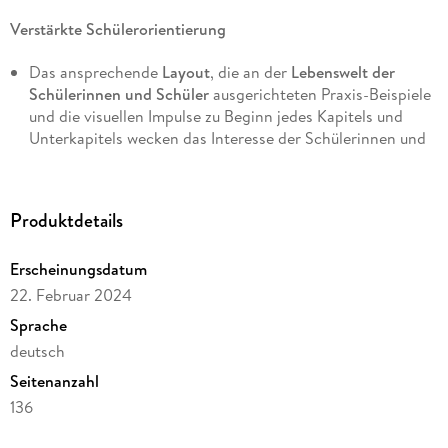
Verstärkte Schülerorientierung
Das ansprechende
Layout
, die an der
Lebenswelt der
Schülerinnen und Schüler
ausgerichteten Praxis-Beispiele
und die visuellen Impulse zu Beginn jedes Kapitels und
Unterkapitels wecken das Interesse der Schülerinnen und
Schüler.
Der übersichtliche,
modulare Aufbau
ermöglicht
rasche
Orientierung
beim Lernen und Unterrichten.
Produktdetails
Die Ausweisung
kooperativer Lernformen
an den
entsprechenden Aufgaben unterstützt Methodenvielfalt
Erscheinungsdatum
und damit einen abwechslungsreichen Unterricht.
22. Februar 2024
Sprache
Sprachförderung
deutsch
In den Aufgabenstellungen, Fließ- und Infotexten werden
Seitenanzahl
durchgängig die Kriterien der Verständlichkeit und
136
Sprachsensibilität beachtet.
Reihe