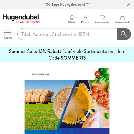
100 Tage Rückgaberecht***
Abholung in über 100 Filialen
Filiale
Konto
Merkzettel
Warenkorb
Hugendubel
Menu
Summer Sale:
13% Rabatt
auf viele Sortimente mit dem
12
mehr
Code
SOMMER13
erfahren