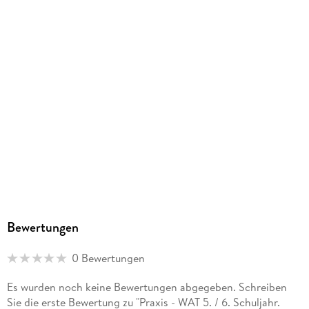
ISBN
entweder per Online-Code unter www. westermann. de
oder aus der BiBox bzw. dem E-Book heraus.
9783141178821
Herstelleradresse
Das Icon
Digital+
direkt auf der Buchseite signalisiert,
dass eine thematisch passende, digitale Ergänzung
Westermann Bildungsmedien Verlag GmbH, Georg-
verfügbar ist.
Westermann-Allee 66, 38104 Braunschweig,
Produktsicherheit, service@westermann.de
Bewertungen
0 Bewertungen
Es wurden noch keine Bewertungen abgegeben. Schreiben
Sie die erste Bewertung zu "Praxis - WAT 5. / 6. Schuljahr.