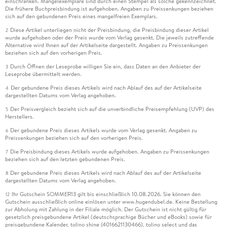
einschränken. Mängelexemplare sind durch einen Stempel als solche gekennzeichnet.
Die frühere Buchpreisbindung ist aufgehoben. Angaben zu Preissenkungen beziehen
sich auf den gebundenen Preis eines mangelfreien Exemplars.
Diese Artikel unterliegen nicht der Preisbindung, die Preisbindung dieser Artikel
2
wurde aufgehoben oder der Preis wurde vom Verlag gesenkt. Die jeweils zutreffende
Alternative wird Ihnen auf der Artikelseite dargestellt. Angaben zu Preissenkungen
beziehen sich auf den vorherigen Preis.
Durch Öffnen der Leseprobe willigen Sie ein, dass Daten an den Anbieter der
3
Leseprobe übermittelt werden.
Der gebundene Preis dieses Artikels wird nach Ablauf des auf der Artikelseite
4
dargestellten Datums vom Verlag angehoben.
Der Preisvergleich bezieht sich auf die unverbindliche Preisempfehlung (UVP) des
5
Herstellers.
Der gebundene Preis dieses Artikels wurde vom Verlag gesenkt. Angaben zu
6
Preissenkungen beziehen sich auf den vorherigen Preis.
Die Preisbindung dieses Artikels wurde aufgehoben. Angaben zu Preissenkungen
7
beziehen sich auf den letzten gebundenen Preis.
Der gebundene Preis dieses Artikels wird nach Ablauf des auf der Artikelseite
8
dargestellten Datums vom Verlag angehoben.
Ihr Gutschein SOMMER13 gilt bis einschließlich 10.08.2026. Sie können den
12
Gutschein ausschließlich online einlösen unter www.hugendubel.de. Keine Bestellung
zur Abholung mit Zahlung in der Filiale möglich. Der Gutschein ist nicht gültig für
gesetzlich preisgebundene Artikel (deutschsprachige Bücher und eBooks) sowie für
preisgebundene Kalender, tolino shine (4016621130466), tolino select und das