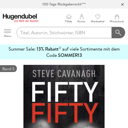
100 Tage Rückgaberecht***
Abholung in über 100 Filialen
Filiale
Konto
Merkzettel
Warenkorb
Hugendubel
Menu
Summer Sale:
13% Rabatt
auf viele Sortimente mit dem
12
mehr
Code
SOMMER13
erfahren
Band 5