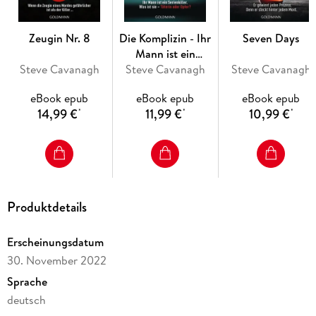
Zeugin Nr. 8
Die Komplizin - Ihr
Seven Days
Mann ist ein
Steve Cavanagh
Serienkiller. Was ist
Steve Cavanagh
Steve Cavanagh
sie - Täterin oder
eBook epub
eBook epub
eBook epub
Opfer?
14,99 €
11,99 €
10,99 €
*
*
*
Produktdetails
Erscheinungsdatum
30. November 2022
Sprache
deutsch