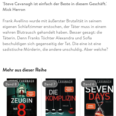
'Steve Cavanagh ist einfach der Beste in diesem Geschäft.'
Mick Herron
Frank Avellino wurde mit äußerster Brutalität in seinem
eigenen Schlafzimmer erstochen, der Täter muss in einem
wahren Blutrausch gehandelt haben. Besser gesagt: die
Täterin. Denn Franks Töchter Alexandra und Sofia
beschuldigen sich gegenseitig der Tat. Die eine ist eine
sadistische Mörderin, die andere unschuldig. Aber welche?
Sowohl Eddie Flynn, der Sofia vor Gericht verteidigt, als auch
Alexandras junge Anwältin Kate Brooks befürchten, dass die
Wahrheit im Trubel um diesen spektakulären Fall untergeht.
Mehr aus dieser Reihe
Denn der Ermordete war nicht nur ehemaliger Bürgermeister
von New York, es gibt auch ein Millionenerbe zu verteilen.
Und Eddie Flynns Chancen, die richtige Schwester vor dem
Band 8
Band 7
Band 6
Gefängnis zu bewahren, stehen fifty-fifty . . .