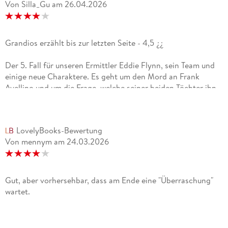
Von Silla_Gu
am
26.04.2026
Grandios erzählt bis zur letzten Seite - 4,5 ¿¿
Der 5. Fall für unseren Ermittler Eddie Flynn, sein Team und
einige neue Charaktere. Es geht um den Mord an Frank
Avellino und um die Frage, welche seiner beiden Töchter ihn
umgebracht hat. Eddie vertritt Sofia, ihre Schwester
Alexandra wird von Kate, einer Nachwuchsanwältin
vertreten. Beide Schwestern beschuldigen sich gegenseitig
LovelyBooks-Bewertung
am Mord.Wir erleben die Story aus Sicht von Eddie, von Kate
Von mennym
am
24.03.2026
und aus der Sicht der Mörderin, die nur Sie genannt wird.
Dabei geht es neben der Aufklärung des Falles auch um Kates
schwierigen Start in das Anwaltsgeschäft, da sie zu Beginn
noch in einer Kanzlei arbeitet, bei der man deutlich die
Gut, aber vorhersehbar, dass am Ende eine "Überraschung"
Geringschätzung und sexistischen Einstellungen der
wartet.
männlichen Kollegen erfährt. Kates Entwicklung und ihren
Kampf gegen die Ungerechtigkeit zu beobachten hat mir
sehr gut gefallen.Auch in diesem Teil zeigt der Autor wieder