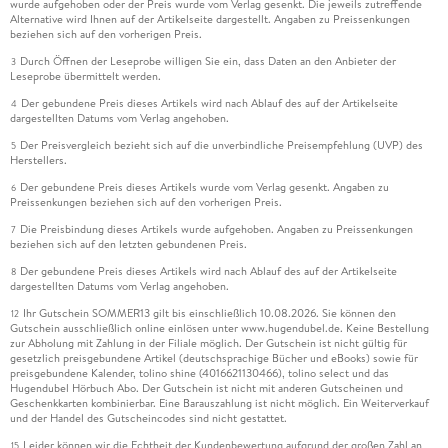
wurde aufgehoben oder der Preis wurde vom Verlag gesenkt. Die jeweils zutreffende
Alternative wird Ihnen auf der Artikelseite dargestellt. Angaben zu Preissenkungen
beziehen sich auf den vorherigen Preis.
Durch Öffnen der Leseprobe willigen Sie ein, dass Daten an den Anbieter der
3
Leseprobe übermittelt werden.
Der gebundene Preis dieses Artikels wird nach Ablauf des auf der Artikelseite
4
dargestellten Datums vom Verlag angehoben.
Der Preisvergleich bezieht sich auf die unverbindliche Preisempfehlung (UVP) des
5
Herstellers.
Der gebundene Preis dieses Artikels wurde vom Verlag gesenkt. Angaben zu
6
Preissenkungen beziehen sich auf den vorherigen Preis.
Die Preisbindung dieses Artikels wurde aufgehoben. Angaben zu Preissenkungen
7
beziehen sich auf den letzten gebundenen Preis.
Der gebundene Preis dieses Artikels wird nach Ablauf des auf der Artikelseite
8
dargestellten Datums vom Verlag angehoben.
Ihr Gutschein SOMMER13 gilt bis einschließlich 10.08.2026. Sie können den
12
Gutschein ausschließlich online einlösen unter www.hugendubel.de. Keine Bestellung
zur Abholung mit Zahlung in der Filiale möglich. Der Gutschein ist nicht gültig für
gesetzlich preisgebundene Artikel (deutschsprachige Bücher und eBooks) sowie für
preisgebundene Kalender, tolino shine (4016621130466), tolino select und das
Hugendubel Hörbuch Abo. Der Gutschein ist nicht mit anderen Gutscheinen und
Geschenkkarten kombinierbar. Eine Barauszahlung ist nicht möglich. Ein Weiterverkauf
und der Handel des Gutscheincodes sind nicht gestattet.
Leider können wir die Echtheit der Kundenbewertung aufgrund der großen Zahl an
15