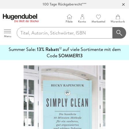
100 Tage Rückgaberecht***
Abholung in über 100 Filialen
Filiale
Konto
Merkzettel
Warenkorb
Hugendubel
Menu
Summer Sale:
13% Rabatt
auf viele Sortimente mit dem
12
mehr
Code
SOMMER13
erfahren