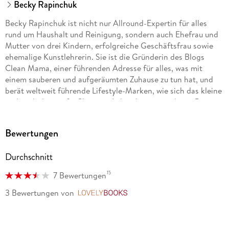
Becky Rapinchuk
Becky Rapinchuk ist nicht nur Allround-Expertin für alles
rund um Haushalt und Reinigung, sondern auch Ehefrau und
Mutter von drei Kindern, erfolgreiche Geschäftsfrau sowie
ehemalige Kunstlehrerin. Sie ist die Gründerin des Blogs
Clean Mama, einer führenden Adresse für alles, was mit
einem sauberen und aufgeräumten Zuhause zu tun hat, und
berät weltweit führende Lifestyle-Marken, wie sich das kleine
und auch das große Chaos im Leben beseitigen lässt. Bereits
über 20 Millionen Fans sind von Rapinchuks Arbeit
überzeugt, folgen ihr online und kaufen ihre Bücher und
Bewertungen
Produkte.
Durchschnitt
15
7 Bewertungen
3 Bewertungen
von
LovelyBooks