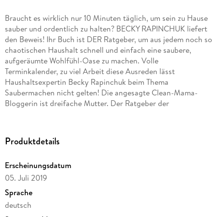
Braucht es wirklich nur 10 Minuten täglich, um sein zu Hause
sauber und ordentlich zu halten? BECKY RAPINCHUK liefert
den Beweis! Ihr Buch ist DER Ratgeber, um aus jedem noch so
chaotischen Haushalt schnell und einfach eine saubere,
aufgeräumte Wohlfühl-Oase zu machen. Volle
Terminkalender, zu viel Arbeit diese Ausreden lässt
Haushaltsexpertin Becky Rapinchuk beim Thema
Saubermachen nicht gelten! Die angesagte Clean-Mama-
Bloggerin ist dreifache Mutter. Der Ratgeber der
vielbeschäftigten Autorin bietet Strategien und praktische
Tipps, um im täglichen Kampf gegen Wollmäuse und
Dreckecken die Oberhand zu behalten. Gut durchdachte
Produktdetails
Wochen- und Vier-Wochen-Checklisten schärfen beim Putzen
und Aufräumen den Blick für das Wesentliche. Unnötige
Erscheinungsdatum
Tätigkeiten fallen weg und Ordnung halten wird zum echten
05. Juli 2019
Zeitgewinn. Leicht verständlich und mit einer Prise Humor
zeigt Becky Rapinchuk, dass selbst hartnäckige Putzmuffel
Sprache
eine gesunde Balance zwischen blitzblank und lässiger
deutsch
Gemütlichkeit finden können. - Schritt-für-Schritt-