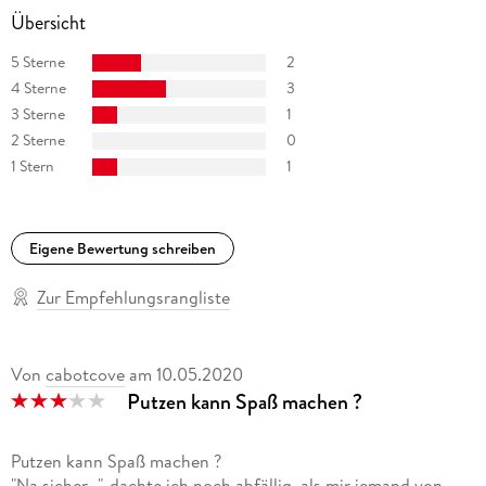
Übersicht
5 Sterne
2
4 Sterne
3
3 Sterne
1
2 Sterne
0
1 Stern
1
Eigene Bewertung schreiben
Zur Empfehlungsrangliste
Von
cabotcove
am
10.05.2020
Putzen kann Spaß machen ?
Putzen kann Spaß machen ?
"Na sicher...", dachte ich noch abfällig, als mir jemand von