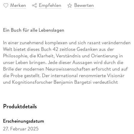
Merken
Empfehlen
Bewerten
Ein Buch für alle Lebenslagen
In einer zunehmend komplexen und sich rasant verändernden
Welt bietet dieses Buch 42 zeitlose Gedanken aus der
Philosophie, die Klarheit, Verständnis und Orientierung in
unser Leben bringen. Jede dieser Aussagen wird durch die
Brille der modernen Neurowissenschaften erforscht und auf
die Probe gestellt. Der international renommierte Visionär
und Kognitionsforscher Benjamin Bargetzi verdeutlicht
gekonnt, warum diese Sätze so tief in uns nachhallen und wie
sie unsere Art zu denken, zu fühlen und zu leben verändern
können. Ganz nebenbei vermittelt er die spannendsten
Produktdetails
Theorien aus Neurowissenschaft, Psychologie und
Philosophie, um Fragen zu beantworten, die so alt sind wie
Erscheinungsdatum
die Menschheit selbst: Was verursacht unser Leiden? Wie
können wir mentale Souveränität erlangen? Und was
27. Februar 2025