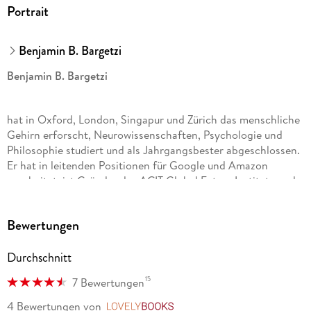
Portrait
Benjamin B. Bargetzi
Benjamin B. Bargetzi
hat in Oxford, London, Singapur und Zürich das menschliche
Gehirn erforscht, Neurowissenschaften, Psychologie und
Philosophie studiert und als Jahrgangsbester abgeschlossen.
Er hat in leitenden Positionen für Google und Amazon
gearbeitet, ist Gründer des ACIT Global Future Institute und
gehört zum Beraterstab des World Economic Forums. Er gilt
als einer der Top-30 Keynote-Speaker Europas.
Bewertungen
Durchschnitt
15
7 Bewertungen
4 Bewertungen
von
LovelyBooks