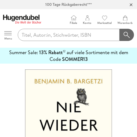
100 Tage Rückgaberecht***
Abholung in über 100 Filialen
Filiale
Konto
Merkzettel
Warenkorb
Hugendubel
Menu
Summer Sale:
13% Rabatt
auf viele Sortimente mit dem
12
mehr
Code
SOMMER13
erfahren