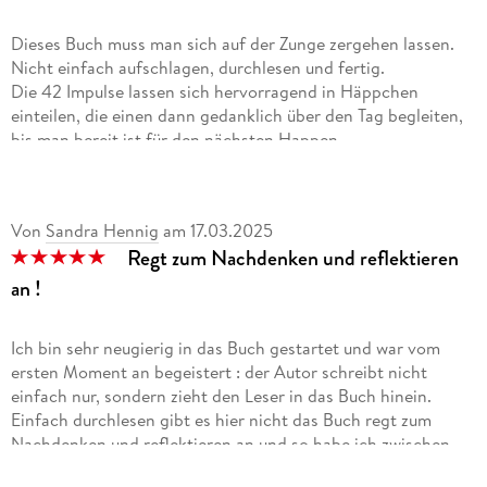
Dieses Buch muss man sich auf der Zunge zergehen lassen.
Nicht einfach aufschlagen, durchlesen und fertig.
Die 42 Impulse lassen sich hervorragend in Häppchen
einteilen, die einen dann gedanklich über den Tag begleiten,
bis man bereit ist für den nächsten Happen.
Genauso habe ich es gemacht und wurde bereichert. Die
Impulse sind dabei nicht gleichwertig. Es gibt altbekannte,
aber auch neue Denkanstöße, je nachdem, in welchem
Von
Sandra Hennig
am
17.03.2025
Lebensabschnitt sich der Leser gerade befindet. Wer gerne
Regt zum Nachdenken und reflektieren
reflektiert, ist hier genau richtig.
an !
Ich bin sehr neugierig in das Buch gestartet und war vom
ersten Moment an begeistert : der Autor schreibt nicht
einfach nur, sondern zieht den Leser in das Buch hinein.
Einfach durchlesen gibt es hier nicht das Buch regt zum
Nachdenken und reflektieren an und so habe ich zwischen
den einzelnen Artefakten immer wieder innegehalten, um das