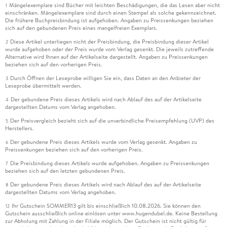
Mängelexemplare sind Bücher mit leichten Beschädigungen, die das Lesen aber nicht
1
einschränken. Mängelexemplare sind durch einen Stempel als solche gekennzeichnet.
Die frühere Buchpreisbindung ist aufgehoben. Angaben zu Preissenkungen beziehen
sich auf den gebundenen Preis eines mangelfreien Exemplars.
Diese Artikel unterliegen nicht der Preisbindung, die Preisbindung dieser Artikel
2
wurde aufgehoben oder der Preis wurde vom Verlag gesenkt. Die jeweils zutreffende
Alternative wird Ihnen auf der Artikelseite dargestellt. Angaben zu Preissenkungen
beziehen sich auf den vorherigen Preis.
Durch Öffnen der Leseprobe willigen Sie ein, dass Daten an den Anbieter der
3
Leseprobe übermittelt werden.
Der gebundene Preis dieses Artikels wird nach Ablauf des auf der Artikelseite
4
dargestellten Datums vom Verlag angehoben.
Der Preisvergleich bezieht sich auf die unverbindliche Preisempfehlung (UVP) des
5
Herstellers.
Der gebundene Preis dieses Artikels wurde vom Verlag gesenkt. Angaben zu
6
Preissenkungen beziehen sich auf den vorherigen Preis.
Die Preisbindung dieses Artikels wurde aufgehoben. Angaben zu Preissenkungen
7
beziehen sich auf den letzten gebundenen Preis.
Der gebundene Preis dieses Artikels wird nach Ablauf des auf der Artikelseite
8
dargestellten Datums vom Verlag angehoben.
Ihr Gutschein SOMMER13 gilt bis einschließlich 10.08.2026. Sie können den
12
Gutschein ausschließlich online einlösen unter www.hugendubel.de. Keine Bestellung
zur Abholung mit Zahlung in der Filiale möglich. Der Gutschein ist nicht gültig für