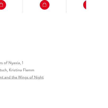
s of Nyaxia, 1
tsch, Kristina Flemm
nt and the Wings of Night
46 mm
erlag GmbH, Völckersstraße 14-20, 22765
produktsicherheit@carlsen.de