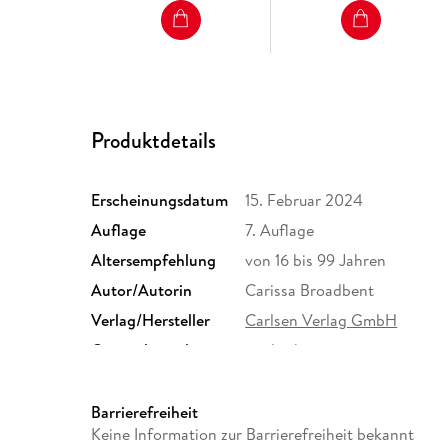
Produktdetails
Erscheinungsdatum
15. Februar 2024
Auflage
7. Auflage
Altersempfehlung
von 16 bis 99 Jahren
Autor/Autorin
Carissa Broadbent
Verlag/Hersteller
Carlsen Verlag GmbH
Originalsprache
englisch
Gewicht
722 g
ISBN
9783551585516
Barrierefreiheit
Keine Information zur Barrierefreiheit bekannt