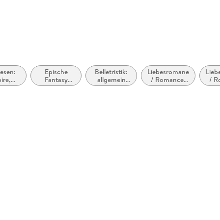
esen:
Epische
Belletristik:
Liebesromane
Lieb
ire,
Fantasy
allgemein
/ Romance:
/ R
lfe &
(High
und
Enemies to
Rom
wandler
Fantasy) /
literarisch,
Lovers
par
Heroische
nicht nach
Fantasy
Genre