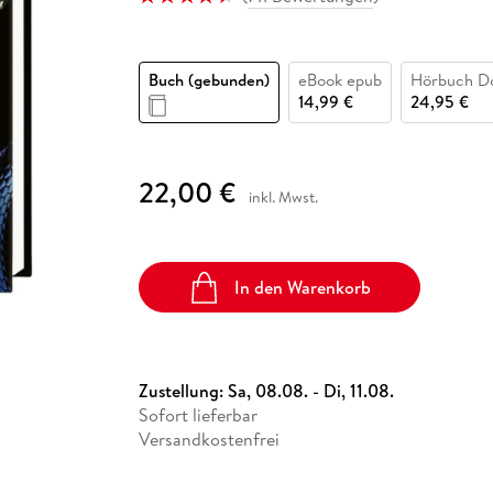
Fremdsprachige Bücher
n Lernhilfen
 Jugendbücher
eiber
Hörbuch Downloads im Bundle
cher
 Vergleich
 Puzzlezubehör
Lernen
New Adult
STABILO
Taschenbücher
hilfen
hriller
 Backen
er
lender
Ratgeber
Buch (gebunden)
eBook epub
Hörbuch D
op
hriller
Romance
14,99 €
24,95 €
Sachbücher
precher:innen
Science Fiction
22,00 €
inkl. Mwst.
Fremdsprachige Bücher
In den Warenkorb
Zustellung:
Sa, 08.08. - Di, 11.08.
Sofort lieferbar
Versandkostenfrei