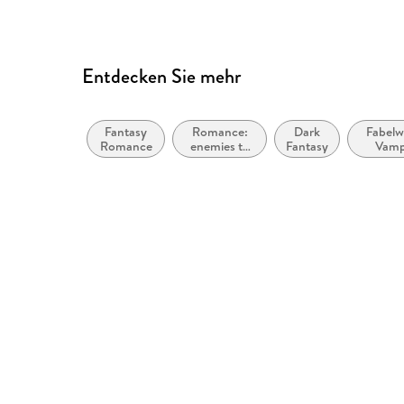
Entdecken Sie mehr
Fantasy
Romance:
Dark
Fabelw
Romance
enemies to
Fantasy
Vamp
lovers
Werwö
Gestalt