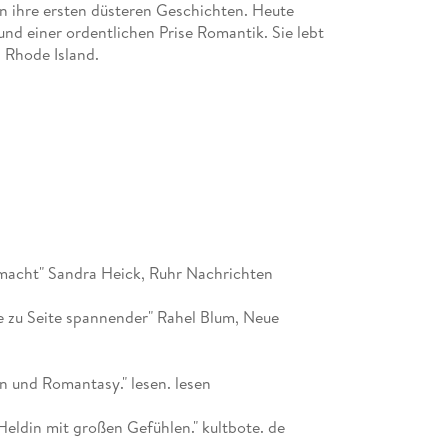
en ihre ersten düsteren Geschichten. Heute
nd einer ordentlichen Prise Romantik. Sie lebt
n Rhode Island.
r macht" Sandra Heick, Ruhr Nachrichten
te zu Seite spannender" Rahel Blum, Neue
n und Romantasy." lesen. lesen
 Heldin mit großen Gefühlen." kultbote. de