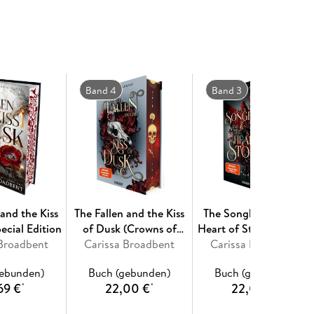
 wie eine düstere Vorahnung - ein Sturm zusammen
mat zu wissen glaubte. Und Raihn versteht sie
immer stärker werdende Anziehungskraft könnte ihr
chts tödlicher ist als Vertrauen und Liebe.
Band 4
Band 3
ner Serie voller dramatischer Action, grandioser
efühlen. Die New Adult Romantasy ist kein
mit tödlichen Kreaturen, lauernden Gefahren und
Fans von Vampirromanen und Fantasy Romance.
er Erfolg von Carissa Broadbent erscheint als veredeltes
ldprägung und Lesebändchen.
 and the Kiss
The Fallen and the Kiss
The Songbird and the
ategorie #BookTok Bestseller des Jahres 2024
ecial Edition
of Dusk (Crowns of
Heart of Stone (Crowns
 Broadbent
Carissa Broadbent
Nyaxia 4)
Carissa Broadbent
of Nyaxia 3)
gebunden)
Buch (gebunden)
Buch (gebunden)
69 €
22,00 €
22,00 €
*
*
*