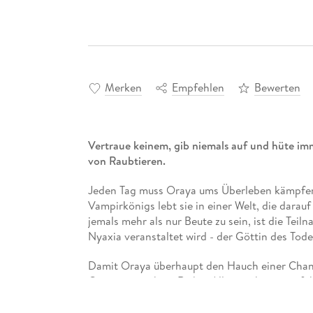
Merken
Empfehlen
Bewerten
Vertraue keinem, gib niemals auf und hüte imm
von Raubtieren.
Jeden Tag muss Oraya ums Überleben kämpfen.
Vampirkönigs lebt sie in einer Welt, die darauf 
jemals mehr als nur Beute zu sein, ist die Teil
Nyaxia veranstaltet wird - der Göttin des Tode
Damit Oraya überhaupt den Hauch einer Chanc
Gegner eingehen: Raihn. Alles an ihm ist gefäh
auch noch ein Feind ihres Vaters. Doch am me
mögliche Niederlage oder der Tod, sondern da