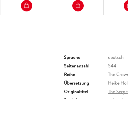
Sprache
deutsch
Seitenanzahl
544
Reihe
The Crown
Übersetzung
Heike Hol
Originaltitel
The Serpe
Produktart
gebunden
Größe (L/B/H)
222/155/
Herstelleradresse
Carlsen V
Hamburg, 