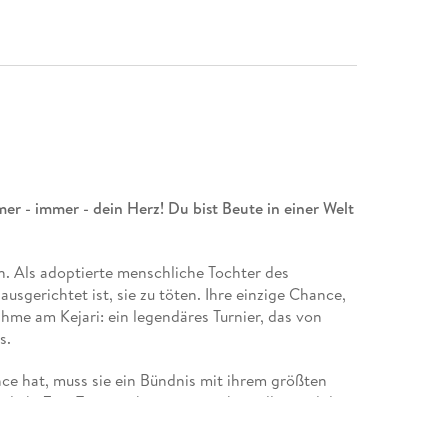
er - immer - dein Herz! Du bist Beute in einer Welt
 Als adoptierte menschliche Tochter des
ausgerichtet ist, sie zu töten. Ihre einzige Chance,
nahme am Kejari: ein legendäres Turnier, das von
s.
e hat, muss sie ein Bündnis mit ihrem größten
rlich. Zum Töten geboren ist er skrupellos und dazu
isten Angst macht Oraya nicht das Kejari oder die
ss sie sich auf seltsame Weise zu Raihn hingezogen