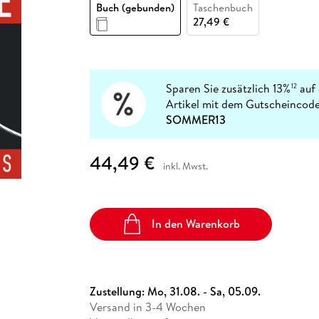
Fremdsprachige Bücher
Buch (gebunden)
Taschenbuch
n Lernhilfen
 Jugendbücher
eiber
Hörbuch Downloads im Bundle
cher
 Vergleich
 Puzzlezubehör
Lernen
New Adult
STABILO
27,49 €
Taschenbücher
hilfen
hriller
 Backen
er
lender
Ratgeber
op
hriller
Romance
Sachbücher
Sparen Sie zusätzlich 13%
auf 
12
precher:innen
Artikel mit dem Gutscheincode
Science Fiction
SOMMER13
Fremdsprachige Bücher
44,49 €
inkl. Mwst.
In den Warenkorb
Zustellung:
Mo, 31.08. - Sa, 05.09.
Versand in 3-4 Wochen