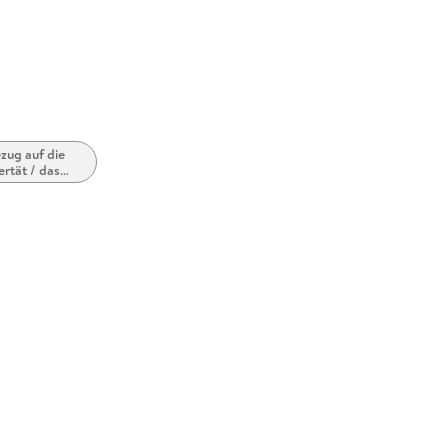
zug auf die
rtät / das
nageralter