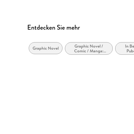
Entdecken Sie mehr
Graphic Novel /
In Be
Graphic Novel
Comic / Manga:
Pube
Horror,
Tee
Übernatürliches