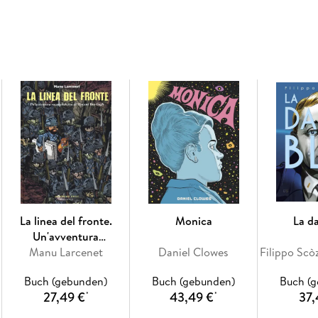
La linea del fronte.
Monica
La da
Un'avventura
rocambolesca di Vincent
Manu Larcenet
Daniel Clowes
Van Gogh
Buch (gebunden)
Buch (gebunden)
Buch (
27,49 €
43,49 €
37,
*
*