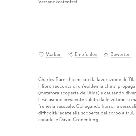
Versandkostenfrei
Merken
Empfehlen
Bewerten
Charles Burns ha iniziato la lavorazione di "Bl
Il libro racconta di un'epidemia che si propaga
(metafora scoperta dell'Aids) e causando divers
l'esclusione crescente subita dalle vittime si 
frenesia sessuale. Collegando horror e sessual
difficoltà legate alla scoperta del corpo altrui
canadese David Cronenberg.