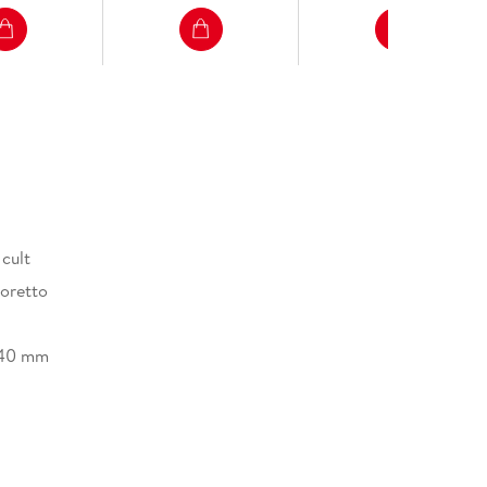
h
cult
toretto
/40 mm