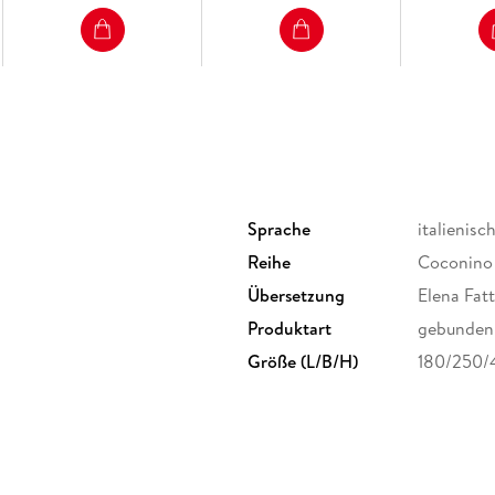
Sprache
italienisc
Reihe
Coconino 
Übersetzung
Elena Fat
Produktart
gebunden
Größe (L/B/H)
180/250