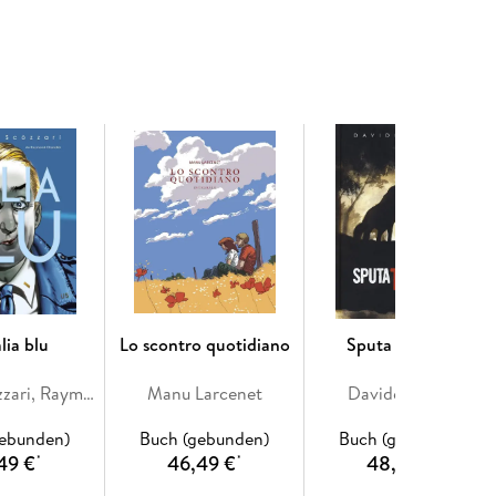
lia blu
Lo scontro quotidiano
Sputa tre volte
Filippo Scòzzari, Raymond Chandler
Manu Larcenet
Davide Reviati
gebunden)
Buch (gebunden)
Buch (gebunden)
49 €
46,49 €
48,49 €
*
*
*