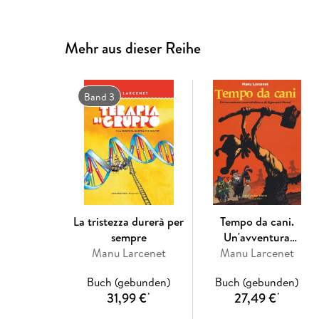
Mehr aus dieser Reihe
Band 3
La tristezza durerà per
Tempo da cani.
sempre
Un'avventura
Manu Larcenet
rocambolesca di
Manu Larcenet
Sigmund Freud
Buch (gebunden)
Buch (gebunden)
31,99 €
27,49 €
*
*