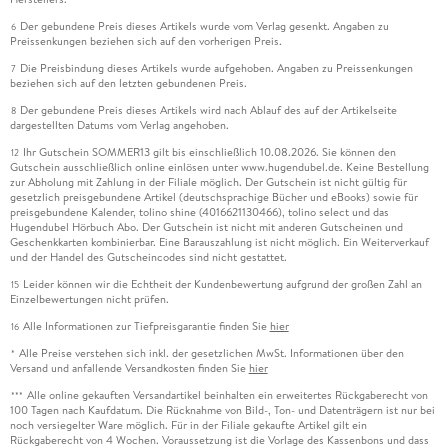
Der gebundene Preis dieses Artikels wurde vom Verlag gesenkt. Angaben zu
6
Preissenkungen beziehen sich auf den vorherigen Preis.
Die Preisbindung dieses Artikels wurde aufgehoben. Angaben zu Preissenkungen
7
beziehen sich auf den letzten gebundenen Preis.
Der gebundene Preis dieses Artikels wird nach Ablauf des auf der Artikelseite
8
dargestellten Datums vom Verlag angehoben.
Ihr Gutschein SOMMER13 gilt bis einschließlich 10.08.2026. Sie können den
12
Gutschein ausschließlich online einlösen unter www.hugendubel.de. Keine Bestellung
zur Abholung mit Zahlung in der Filiale möglich. Der Gutschein ist nicht gültig für
gesetzlich preisgebundene Artikel (deutschsprachige Bücher und eBooks) sowie für
preisgebundene Kalender, tolino shine (4016621130466), tolino select und das
Hugendubel Hörbuch Abo. Der Gutschein ist nicht mit anderen Gutscheinen und
Geschenkkarten kombinierbar. Eine Barauszahlung ist nicht möglich. Ein Weiterverkauf
und der Handel des Gutscheincodes sind nicht gestattet.
Leider können wir die Echtheit der Kundenbewertung aufgrund der großen Zahl an
15
Einzelbewertungen nicht prüfen.
Alle Informationen zur Tiefpreisgarantie finden Sie
hier
16
Alle Preise verstehen sich inkl. der gesetzlichen MwSt. Informationen über den
*
Versand und anfallende Versandkosten finden Sie
hier
Alle online gekauften Versandartikel beinhalten ein erweitertes Rückgaberecht von
***
100 Tagen nach Kaufdatum. Die Rücknahme von Bild-, Ton- und Datenträgern ist nur bei
noch versiegelter Ware möglich. Für in der Filiale gekaufte Artikel gilt ein
Rückgaberecht von 4 Wochen. Voraussetzung ist die Vorlage des Kassenbons und dass