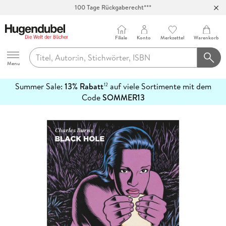
100 Tage Rückgaberecht***
Abholung in über 100 Filialen
Filiale
Konto
Merkzettel
Warenkorb
Hugendubel
Menu
Summer Sale:
13% Rabatt
auf viele Sortimente mit dem
12
mehr
Code
SOMMER13
erfahren