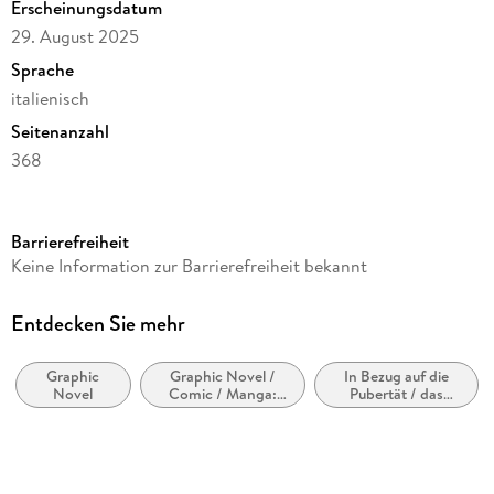
Erscheinungsdatum
29. August 2025
Sprache
italienisch
Seitenanzahl
368
Reihe
Tascabili
Barrierefreiheit
Autor/Autorin
Keine Information zur Barrierefreiheit bekannt
Charles Burns
Übersetzung
Entdecken Sie mehr
Elena Fattoretto
Graphic
Graphic Novel /
In Bezug auf die
Verlag/Hersteller
Novel
Comic / Manga:
Pubertät / das
Coconino Press
Horror,
Teenageralter
Übernatürliches
Produktart
kartoniert