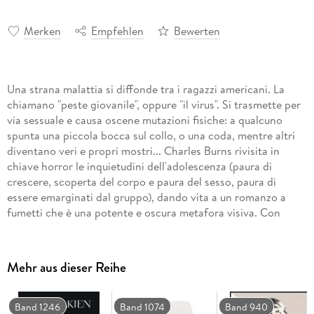
Merken
Empfehlen
Bewerten
Una strana malattia si diffonde tra i ragazzi americani. La
chiamano "peste giovanile", oppure "il virus". Si trasmette per
via sessuale e causa oscene mutazioni fisiche: a qualcuno
spunta una piccola bocca sul collo, o una coda, mentre altri
diventano veri e propri mostri... Charles Burns rivisita in
chiave horror le inquietudini dell'adolescenza (paura di
crescere, scoperta del corpo e paura del sesso, paura di
essere emarginati dal gruppo), dando vita a un romanzo a
fumetti che è una potente e oscura metafora visiva. Con
disegni che affondano le radici nell'immaginario dei pulp
comics anni Cinquanta, dei b-movies e di registi come
Cronenberg.
Mehr aus dieser Reihe
Band 1246
Band 1074
Band 940