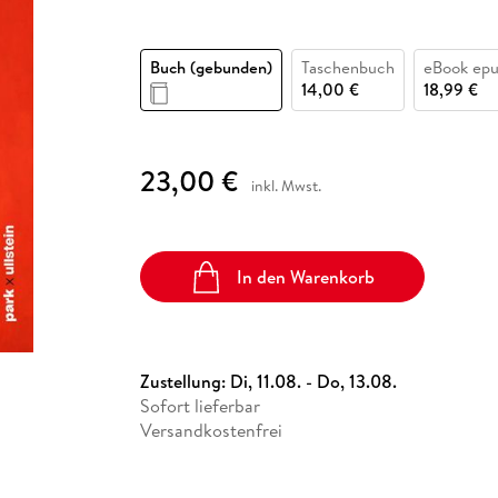
Fremdsprachige Bücher
n Lernhilfen
 Jugendbücher
eiber
Hörbuch Downloads im Bundle
cher
 Vergleich
 Puzzlezubehör
Lernen
New Adult
STABILO
Taschenbücher
hilfen
hriller
 Backen
er
lender
Ratgeber
Buch (gebunden)
Taschenbuch
eBook ep
op
14,00 €
18,99 €
hriller
Romance
Sachbücher
precher:innen
Science Fiction
23,00 €
inkl. Mwst.
Fremdsprachige Bücher
In den Warenkorb
Zustellung:
Di, 11.08. - Do, 13.08.
Sofort lieferbar
Versandkostenfrei