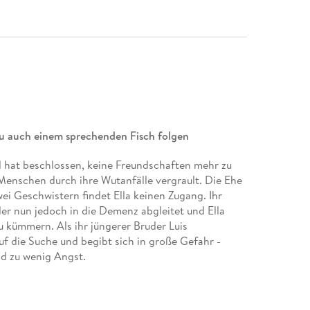
u auch einem sprechenden Fisch folgen
d hat beschlossen, keine Freundschaften mehr zu
 Menschen durch ihre Wutanfälle vergrault. Die Ehe
wei Geschwistern findet Ella keinen Zugang. Ihr
 der nun jedoch in die Demenz abgleitet und Ella
zu kümmern. Als ihr jüngerer Bruder Luis
uf die Suche und begibt sich in große Gefahr -
und zu wenig Angst.
r endlich wieder bockig. « Ilona Hartmann