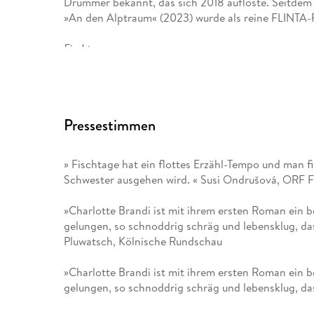
Drummer bekannt, das sich 2018 auflöste. Seitdem 
»An den Alptraum« (2023) wurde als reine FLINTA-P
Fischtage
ist Brandis literarisches Debüt.
Pressestimmen
» Fischtage hat ein flottes Erzähl-Tempo und man fi
Schwester ausgehen wird. « Susi Ondrušová, ORF
»Charlotte Brandi ist mit ihrem ersten Roman ei
gelungen, so schnoddrig schräg und lebensklug, da
Pluwatsch, Kölnische Rundschau
»Charlotte Brandi ist mit ihrem ersten Roman ei
gelungen, so schnoddrig schräg und lebensklug, da
Pluwatsch, Kölner Stadt-Anzeiger