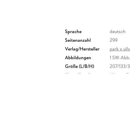
»Dass Charlottes Talent, sich in den untersch
einem Roman geworden ist, ist eine glückliche
Sprache
deutsch
Seitenanzahl
299
Verlag/Hersteller
park x ull
Abbildungen
1 SW-Abb
Größe (L/B/H)
207/133/
Herstelleradresse
Ullstein B
produktsi