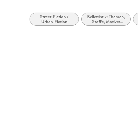
Street-Fiction /
Belletristik: Themen,
Urban-Fiction
Stoffe, Motive:
Seelenleben