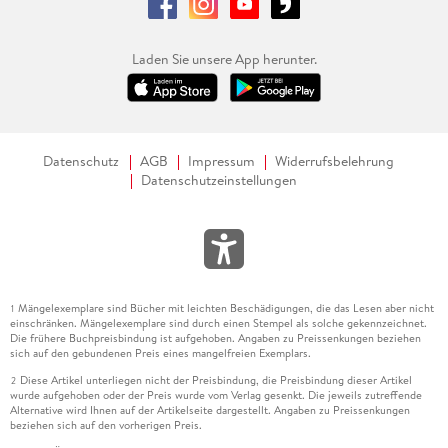
Laden Sie unsere App herunter.
Datenschutz
AGB
Impressum
Widerrufsbelehrung
Datenschutzeinstellungen
Mängelexemplare sind Bücher mit leichten Beschädigungen, die das Lesen aber nicht
1
einschränken. Mängelexemplare sind durch einen Stempel als solche gekennzeichnet.
Die frühere Buchpreisbindung ist aufgehoben. Angaben zu Preissenkungen beziehen
sich auf den gebundenen Preis eines mangelfreien Exemplars.
Diese Artikel unterliegen nicht der Preisbindung, die Preisbindung dieser Artikel
2
wurde aufgehoben oder der Preis wurde vom Verlag gesenkt. Die jeweils zutreffende
Alternative wird Ihnen auf der Artikelseite dargestellt. Angaben zu Preissenkungen
beziehen sich auf den vorherigen Preis.