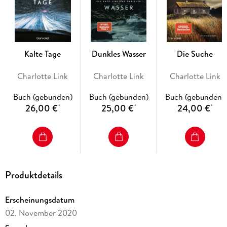
grausamen Geheimnis auf die Spur und gerät selbst in
tödliche Gefahr. Denn der Täter, der eine vermeintliche
Schuld rächen will, gibt nicht auf ...
Kalte Tage
Dunkles Wasser
Die Suche
Charlotte Link
Charlotte Link
Charlotte Link
Buch (gebunden)
Buch (gebunden)
Buch (gebunden)
26,00 €
25,00 €
24,00 €
*
*
*
Produktdetails
Erscheinungsdatum
02. November 2020