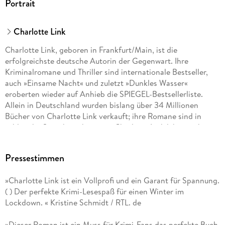
Portrait
Charlotte Link
Charlotte Link, geboren in Frankfurt/Main, ist die
erfolgreichste deutsche Autorin der Gegenwart. Ihre
Kriminalromane und Thriller sind internationale Bestseller,
auch »Einsame Nacht« und zuletzt »Dunkles Wasser«
eroberten wieder auf Anhieb die SPIEGEL-Bestsellerliste.
Allein in Deutschland wurden bislang über 34 Millionen
Bücher von Charlotte Link verkauft; ihre Romane sind in
zahlreiche Sprachen übersetzt. Charlotte Link lebt mit ihrer
Familie in der Nähe von München.
Pressestimmen
»Charlotte Link ist ein Vollprofi und ein Garant für Spannung.
( ) Der perfekte Krimi-Lesespaß für einen Winter im
Lockdown. « Kristine Schmidt / RTL. de
»Dieser Roman ist ein Muss für Krimi-Fans das perfekte Buch