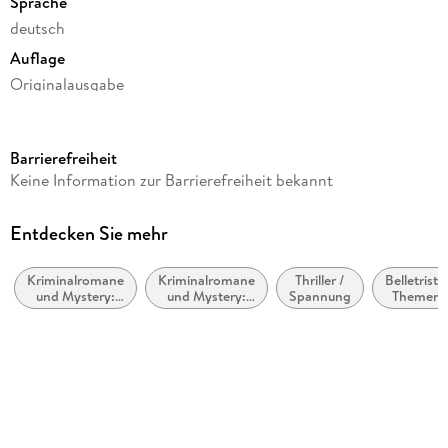
Sprache
deutsch
Auflage
Originalausgabe
Seitenanzahl
544
Barrierefreiheit
Reihe
Keine Information zur Barrierefreiheit bekannt
Kate Linville, 3
Autor/Autorin
Entdecken Sie mehr
Charlotte Link
Kriminalromane
Kriminalromane
Thriller /
Belletristik
Verlag/Hersteller
und Mystery:
und Mystery:
Spannung
Themen,
Blanvalet Verlag
Polizeiarbeit &
weibliche
Stoffe,
Forensik
Ermittler
Motive:
Produktart
Tod,
Trauer,
gebunden
Verlust
Gewicht
770 g