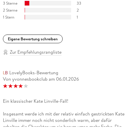
3 Sterne
33
2 Sterne
2
1 Stern
1
Eigene Bewertung schreiben
Zur Empfehlungsrangliste
LovelyBooks-Bewertung
Von yvonnesbookclub
am
06.01.2026
Ein klassischer Kate Linville-Fall!
Insgesamt werde ich mit der relativ einfach gestrickten Kate
Linville immer noch nicht sonderlich warm, aber dafür
erhalten die Charakter um sie herum umso mehr Farbe. Die