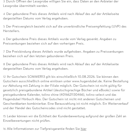
Durch Öffnen der Leseprobe willigen Sie ein, dass Daten an den Anbieter der
3
Leseprobe übermittelt werden.
Der gebundene Preis dieses Artikels wird nach Ablauf des auf der Artikelseite
4
dargestellten Datums vom Verlag angehoben.
Der Preisvergleich bezieht sich auf die unverbindliche Preisempfehlung (UVP) des
5
Herstellers.
Der gebundene Preis dieses Artikels wurde vom Verlag gesenkt. Angaben zu
6
Preissenkungen beziehen sich auf den vorherigen Preis.
Die Preisbindung dieses Artikels wurde aufgehoben. Angaben zu Preissenkungen
7
beziehen sich auf den letzten gebundenen Preis.
Der gebundene Preis dieses Artikels wird nach Ablauf des auf der Artikelseite
8
dargestellten Datums vom Verlag angehoben.
Ihr Gutschein SOMMER13 gilt bis einschließlich 10.08.2026. Sie können den
12
Gutschein ausschließlich online einlösen unter www.hugendubel.de. Keine Bestellung
zur Abholung mit Zahlung in der Filiale möglich. Der Gutschein ist nicht gültig für
gesetzlich preisgebundene Artikel (deutschsprachige Bücher und eBooks) sowie für
preisgebundene Kalender, tolino shine (4016621130466), tolino select und das
Hugendubel Hörbuch Abo. Der Gutschein ist nicht mit anderen Gutscheinen und
Geschenkkarten kombinierbar. Eine Barauszahlung ist nicht möglich. Ein Weiterverkauf
und der Handel des Gutscheincodes sind nicht gestattet.
Leider können wir die Echtheit der Kundenbewertung aufgrund der großen Zahl an
15
Einzelbewertungen nicht prüfen.
Alle Informationen zur Tiefpreisgarantie finden Sie
hier
16