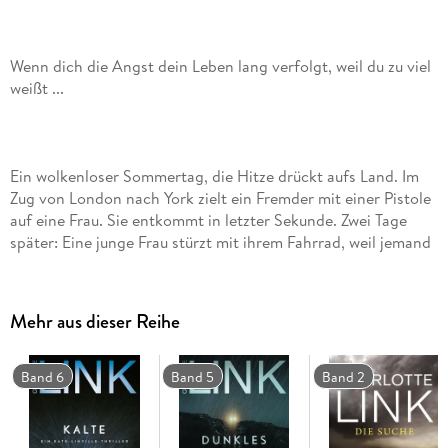
Wenn dich die Angst dein Leben lang verfolgt, weil du zu viel
Ein wolkenloser Sommertag, die Hitze drückt aufs Land. Im
Zug von London nach York zielt ein Fremder mit einer Pistole
auf eine Frau. Sie entkommt in letzter Sekunde. Zwei Tage
später: Eine junge Frau stürzt mit ihrem Fahrrad, weil jemand
einen dünnen Draht über den Weg gespannt hat. Sie ist
sofort bewusstlos. Den folgenden Schuss hört sie schon
Mehr aus dieser Reihe
Die Frauen stehen in keiner Verbindung zueinander, aber die
Band 6
Band 5
Band 2
Kate Linville, neu bei der North Yorkshire Police, wird sofort
in die Ermittlungen hineingezogen. Sie kommt einem