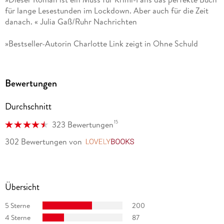
für lange Lesestunden im Lockdown. Aber auch für die Zeit
danach. « Julia Gaß/Ruhr Nachrichten
»Bestseller-Autorin Charlotte Link zeigt in Ohne Schuld
einmal mehr, wie gut sie das kriminalistische Katz- und
Mausspiel beherrscht. « Wiener Zeitung
Bewertungen
»Charlotte Link schreibt nicht nur sehr spannend, sondern
auch mitgroßem psychologischen Gespür. Das perfekte Buch
Durchschnitt
für lange Lesestunden nicht nur im Lockdown. « Tiroler
Tageszeitung
15
323 Bewertungen
302 Bewertungen
von
LovelyBooks
»Sehr spannend. « Woche der Frau
»Wie Falschaussagen und Wegschauen Leben zerstören
können, das geht wirklich unter die Haut ( ). « Sonntag-
Übersicht
EXPRESS
5 Sterne
200
4 Sterne
87