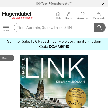
Abholung in über 100 Filialen
Filiale
Konto
Merkzettel
Warenkorb
Hugendubel
Menu
Summer Sale:
13% Rabatt
auf viele Sortimente mit dem
12
mehr
Code
SOMMER13
erfahren
Band 3