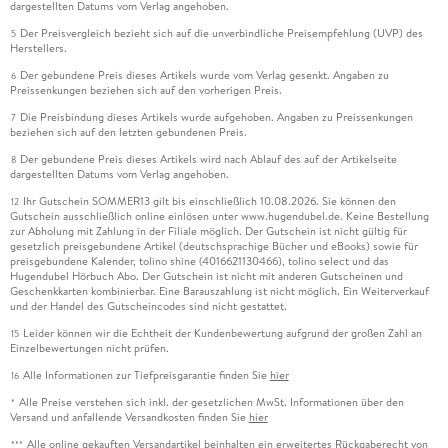
dargestellten Datums vom Verlag angehoben.
Der Preisvergleich bezieht sich auf die unverbindliche Preisempfehlung (UVP) des
5
Herstellers.
Der gebundene Preis dieses Artikels wurde vom Verlag gesenkt. Angaben zu
6
Preissenkungen beziehen sich auf den vorherigen Preis.
Die Preisbindung dieses Artikels wurde aufgehoben. Angaben zu Preissenkungen
7
beziehen sich auf den letzten gebundenen Preis.
Der gebundene Preis dieses Artikels wird nach Ablauf des auf der Artikelseite
8
dargestellten Datums vom Verlag angehoben.
Ihr Gutschein SOMMER13 gilt bis einschließlich 10.08.2026. Sie können den
12
Gutschein ausschließlich online einlösen unter www.hugendubel.de. Keine Bestellung
zur Abholung mit Zahlung in der Filiale möglich. Der Gutschein ist nicht gültig für
gesetzlich preisgebundene Artikel (deutschsprachige Bücher und eBooks) sowie für
preisgebundene Kalender, tolino shine (4016621130466), tolino select und das
Hugendubel Hörbuch Abo. Der Gutschein ist nicht mit anderen Gutscheinen und
Geschenkkarten kombinierbar. Eine Barauszahlung ist nicht möglich. Ein Weiterverkauf
und der Handel des Gutscheincodes sind nicht gestattet.
Leider können wir die Echtheit der Kundenbewertung aufgrund der großen Zahl an
15
Einzelbewertungen nicht prüfen.
Alle Informationen zur Tiefpreisgarantie finden Sie
hier
16
Alle Preise verstehen sich inkl. der gesetzlichen MwSt. Informationen über den
*
Versand und anfallende Versandkosten finden Sie
hier
Alle online gekauften Versandartikel beinhalten ein erweitertes Rückgaberecht von
***