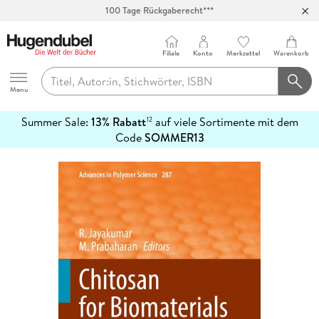
100 Tage Rückgaberecht***
Abholung in über 100 Filialen
Filiale
Konto
Merkzettel
Warenkorb
Hugendubel
Menu
Summer Sale:
13% Rabatt
auf viele Sortimente mit dem
12
mehr
Code
SOMMER13
erfahren