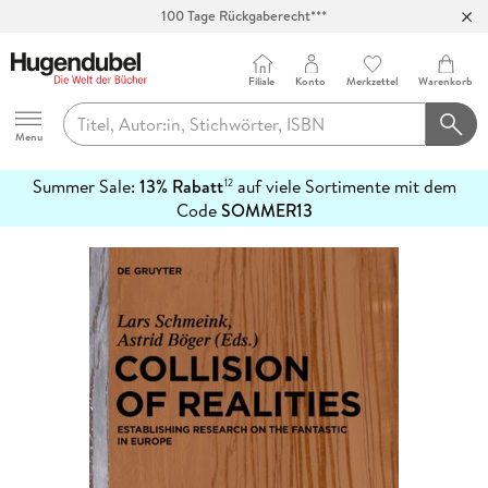
100 Tage Rückgaberecht***
Abholung in über 100 Filialen
Filiale
Konto
Merkzettel
Warenkorb
Hugendubel
Menu
Summer Sale:
13% Rabatt
auf viele Sortimente mit dem
12
mehr
Code
SOMMER13
erfahren