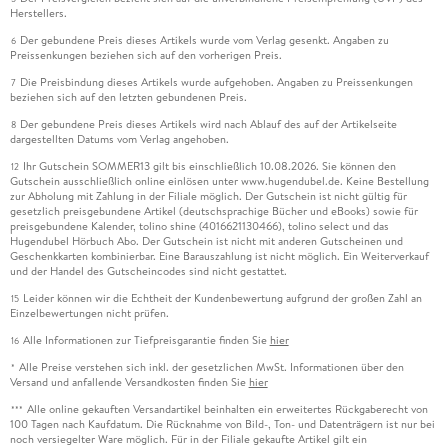
Herstellers.
Der gebundene Preis dieses Artikels wurde vom Verlag gesenkt. Angaben zu
6
Preissenkungen beziehen sich auf den vorherigen Preis.
Die Preisbindung dieses Artikels wurde aufgehoben. Angaben zu Preissenkungen
7
beziehen sich auf den letzten gebundenen Preis.
Der gebundene Preis dieses Artikels wird nach Ablauf des auf der Artikelseite
8
dargestellten Datums vom Verlag angehoben.
Ihr Gutschein SOMMER13 gilt bis einschließlich 10.08.2026. Sie können den
12
Gutschein ausschließlich online einlösen unter www.hugendubel.de. Keine Bestellung
zur Abholung mit Zahlung in der Filiale möglich. Der Gutschein ist nicht gültig für
gesetzlich preisgebundene Artikel (deutschsprachige Bücher und eBooks) sowie für
preisgebundene Kalender, tolino shine (4016621130466), tolino select und das
Hugendubel Hörbuch Abo. Der Gutschein ist nicht mit anderen Gutscheinen und
Geschenkkarten kombinierbar. Eine Barauszahlung ist nicht möglich. Ein Weiterverkauf
und der Handel des Gutscheincodes sind nicht gestattet.
Leider können wir die Echtheit der Kundenbewertung aufgrund der großen Zahl an
15
Einzelbewertungen nicht prüfen.
Alle Informationen zur Tiefpreisgarantie finden Sie
hier
16
Alle Preise verstehen sich inkl. der gesetzlichen MwSt. Informationen über den
*
Versand und anfallende Versandkosten finden Sie
hier
Alle online gekauften Versandartikel beinhalten ein erweitertes Rückgaberecht von
***
100 Tagen nach Kaufdatum. Die Rücknahme von Bild-, Ton- und Datenträgern ist nur bei
noch versiegelter Ware möglich. Für in der Filiale gekaufte Artikel gilt ein