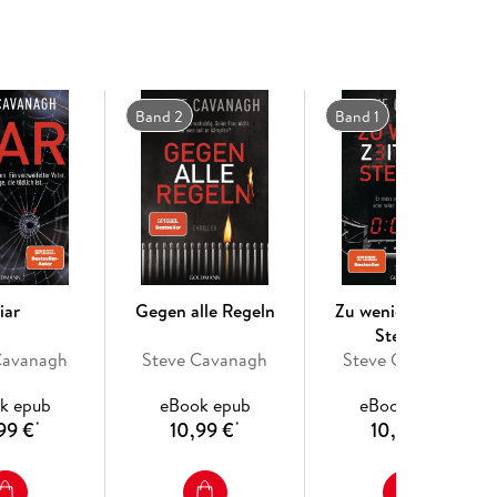
Band 2
Band 1
iar
Gegen alle Regeln
Zu wenig Zeit zum
Sterben
Cavanagh
Steve Cavanagh
Steve Cavanagh
k epub
eBook epub
eBook epub
99 €
10,99 €
10,99 €
*
*
*