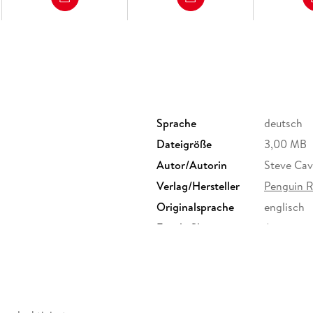
Sprache
deutsch
Dateigröße
3,00 MB
Autor/Autorin
Steve Ca
Verlag/Hersteller
Penguin 
Originalsprache
englisch
Family Sharing
Ja
Dateiformat
EPUB