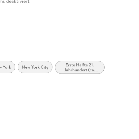
ms deaktiviert
rhanden
möglich
Erste Hälfte 21.
 York
New York City
Jahrhundert (ca.
2000 bis ca. 2050)
zugänglich
rierefreiheit, barrierefreiheit@penguinrandomhouse. de