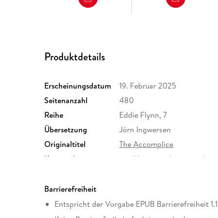
Produktdetails
Erscheinungsdatum
19. Februar 2025
Seitenanzahl
480
Reihe
Eddie Flynn, 7
Übersetzung
Jörn Ingwersen
Originaltitel
The Accomplice
Kopierschutz
mit Wasserzeichen versehen
Produktart
EBOOK
ISBN
9783641305468
Barrierefreiheit
Entspricht der Vorgabe EPUB Barrierefreiheit 1.1