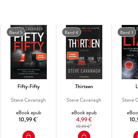
Band 5
Band 4
Band 3
Fifty-Fifty
Thirteen
L
Steve Cavanagh
Steve Cavanagh
Steve 
eBook epub
eBook epub
eBoo
10,99 €
4,99 €
10,
*
4
10,99 €