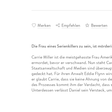
Merken
Empfehlen
Bewerten
Die Frau eines Serienkillers zu sein, ist mörderi
Carrie Miller ist die meistgehasste Frau Amer
ermordet, bevor er verschwand. Nun steht Carr
Staatsanwaltschaft und Medien sind überzeugt
gedeckt hat. Für ihren Anwalt Eddie Flynn wir
er glaubt Carrie, dass sie keine Ahnung von de
des Prozesses kommt ihm der Verdacht, dass s
Unterdessen verlässt Daniel sein Versteck, um
bewahren. Und jeder, der mit dem Fall zu tun hat