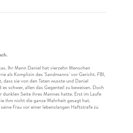
sch.
ikas. Ihr Mann Daniel hat vierzehn Menschen
ie als Komplizin des 'Sandmanns' vor Gericht. FBI,
, dass sie von den Taten wusste und Daniel
d es schwer, allen das Gegenteil zu beweisen. Doch
r dunklen Seite ihres Mannes hatte. Erst im Laufe
ie ihm nicht die ganze Wahrheit gesagt hat.
 seine Frau vor einer lebenslangen Haftstrafe zu
, wird zur Zielscheibe. . .