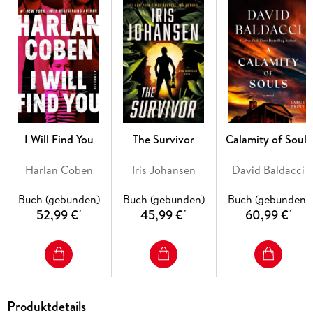
Jersey-and unknowingly stumble straight into John Puller's
case, blowing his arrest during a drug ring investigation
involving a military installation.
Stunningly, Pine and Puller's joint investigation uncovers a
connection between Vincenzo's family and a breathtaking
scheme that strikes at the very heart of global democracy.
Peeling back the layers of deceit, lies and cover-ups, Atlee
finally discovers the truth about what happened to Mercy.
And that truth will shock Pine to her very core.
I Will Find You
The Survivor
Calamity of Souls
Harlan Coben
Iris Johansen
David Baldacci
Buch (gebunden)
Buch (gebunden)
Buch (gebunden)
52,99 €
45,99 €
60,99 €
*
*
*
Produktdetails