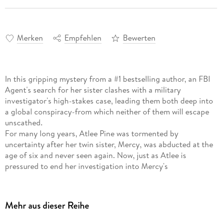
Merken
Empfehlen
Bewerten
In this gripping mystery from a #1 bestselling author, an FBI
Agent's search for her sister clashes with a military
investigator's high-stakes case, leading them both deep into
a global conspiracy-from which neither of them will escape
unscathed.
For many long years, Atlee Pine was tormented by
uncertainty after her twin sister, Mercy, was abducted at the
age of six and never seen again. Now, just as Atlee is
pressured to end her investigation into Mercy's
disappearance, she finally gets her most promising
breakthrough yet: the identity of her sister's kidnapper, Ito
Vincenzo.
Mehr aus dieser Reihe
With time running out, Atlee and her assistant Carol Blum
race to Vincenzo's last known location in Trenton, New