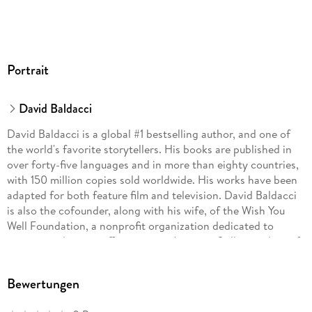
Portrait
David Baldacci
David Baldacci is a global #1 bestselling author, and one of
the world's favorite storytellers. His books are published in
over forty-five languages and in more than eighty countries,
with 150 million copies sold worldwide. His works have been
adapted for both feature film and television. David Baldacci
is also the cofounder, along with his wife, of the Wish You
Well Foundation, a nonprofit organization dedicated to
supporting literacy efforts across America. Still a resident of
his native Virginia, he invites you to visit him at
DavidBaldacci.com and his foundation at
Bewertungen
WishYouWellFoundation.org.