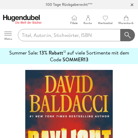
100 Tage Rückgaberecht***
Abholung in über 100 Filialen
Filiale
Konto
Merkzettel
Warenkorb
Hugendubel
Menu
Summer Sale:
13% Rabatt
auf viele Sortimente mit dem
12
mehr
Code
SOMMER13
erfahren