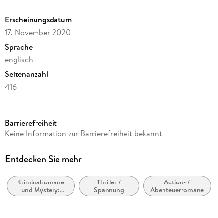
Erscheinungsdatum
17. November 2020
Sprache
englisch
Seitenanzahl
416
Reihe
Grand Central Publishing
Barrierefreiheit
Autor/Autorin
Keine Information zur Barrierefreiheit bekannt
David Baldacci
Verlag/Hersteller
Entdecken Sie mehr
Hachette Book Group
Kriminalromane
Thriller /
Action- /
Produktart
und Mystery:
Spannung
Abenteuerromane
gebunden
weibliche Ermittler
Gewicht