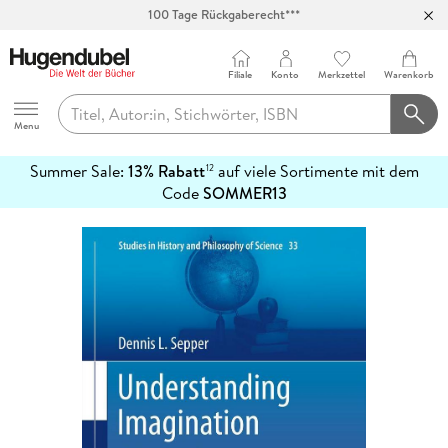
100 Tage Rückgaberecht***
Abholung in über 100 Filialen
Filiale
Konto
Merkzettel
Warenkorb
Hugendubel
Menu
Summer Sale:
13% Rabatt
auf viele Sortimente mit dem
12
mehr
Code
SOMMER13
erfahren