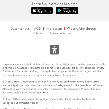
Laden Sie unsere App herunter.
Datenschutz
AGB
Impressum
Widerrufsbelehrung
Datenschutzeinstellungen
Mängelexemplare sind Bücher mit leichten Beschädigungen, die das Lesen aber nicht
1
einschränken. Mängelexemplare sind durch einen Stempel als solche gekennzeichnet.
Die frühere Buchpreisbindung ist aufgehoben. Angaben zu Preissenkungen beziehen
sich auf den gebundenen Preis eines mangelfreien Exemplars.
Diese Artikel unterliegen nicht der Preisbindung, die Preisbindung dieser Artikel
2
wurde aufgehoben oder der Preis wurde vom Verlag gesenkt. Die jeweils zutreffende
Alternative wird Ihnen auf der Artikelseite dargestellt. Angaben zu Preissenkungen
beziehen sich auf den vorherigen Preis.
Durch Öffnen der Leseprobe willigen Sie ein, dass Daten an den Anbieter der
3
Leseprobe übermittelt werden.