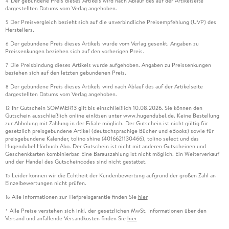
Der gebundene Preis dieses Artikels wird nach Ablauf des auf der Artikelseite
4
dargestellten Datums vom Verlag angehoben.
Der Preisvergleich bezieht sich auf die unverbindliche Preisempfehlung (UVP) des
5
Herstellers.
Der gebundene Preis dieses Artikels wurde vom Verlag gesenkt. Angaben zu
6
Preissenkungen beziehen sich auf den vorherigen Preis.
Die Preisbindung dieses Artikels wurde aufgehoben. Angaben zu Preissenkungen
7
beziehen sich auf den letzten gebundenen Preis.
Der gebundene Preis dieses Artikels wird nach Ablauf des auf der Artikelseite
8
dargestellten Datums vom Verlag angehoben.
Ihr Gutschein SOMMER13 gilt bis einschließlich 10.08.2026. Sie können den
12
Gutschein ausschließlich online einlösen unter www.hugendubel.de. Keine Bestellung
zur Abholung mit Zahlung in der Filiale möglich. Der Gutschein ist nicht gültig für
gesetzlich preisgebundene Artikel (deutschsprachige Bücher und eBooks) sowie für
preisgebundene Kalender, tolino shine (4016621130466), tolino select und das
Hugendubel Hörbuch Abo. Der Gutschein ist nicht mit anderen Gutscheinen und
Geschenkkarten kombinierbar. Eine Barauszahlung ist nicht möglich. Ein Weiterverkauf
und der Handel des Gutscheincodes sind nicht gestattet.
Leider können wir die Echtheit der Kundenbewertung aufgrund der großen Zahl an
15
Einzelbewertungen nicht prüfen.
Alle Informationen zur Tiefpreisgarantie finden Sie
hier
16
Alle Preise verstehen sich inkl. der gesetzlichen MwSt. Informationen über den
*
Versand und anfallende Versandkosten finden Sie
hier