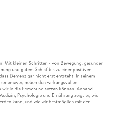
en! Mit kleinen Schritten - von Bewegung, gesunder
ung und gutem Schlaf bis zu einer positiven
 dass Demenz gar nicht erst entsteht. In seinem
Grönemeyer, neben den wirkungsvollen
 wir in die Forschung setzen können. Anhand
Medizin, Psychologie und Ernährung zeigt er, wie
rden kann, und wie wir bestmöglich mit der
n seinem umfassenden Buch spricht er über die
en und erzählt von seinen persönlichen
e Fülle von Anregungen, die im Umgang mit
r Blick auf die Krankheit - geprägt von