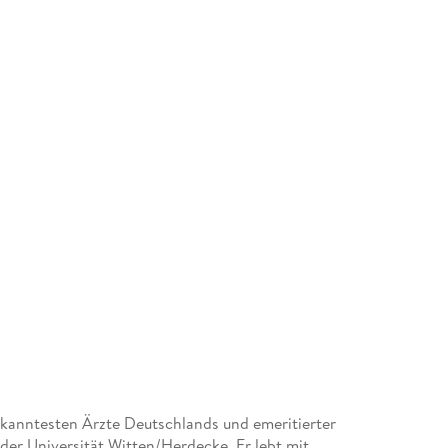
bekanntesten Ärzte Deutschlands und emeritierter
der Universität Witten/Herdecke. Er lebt mit