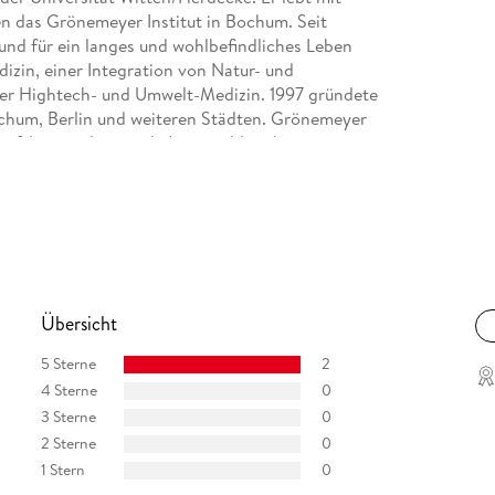
en das Grönemeyer Institut in Bochum. Seit
 und für ein langes und wohlbefindliches Leben
dizin, einer Integration von Natur- und
der Hightech- und Umwelt-Medizin. 1997 gründete
ochum, Berlin und weiteren Städten. Grönemeyer
haftler, sondern auch Autor zahlreicher
n übersetzt.
Übersicht
5 Sterne
2
4 Sterne
0
3 Sterne
0
2 Sterne
0
1 Stern
0