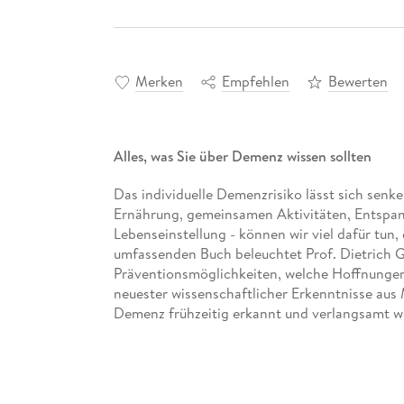
Merken
Empfehlen
Bewerten
Alles, was Sie über Demenz wissen sollten
Das individuelle Demenzrisiko lässt sich senk
Ernährung, gemeinsamen Aktivitäten, Entspann
Lebenseinstellung - können wir viel dafür tun,
umfassenden Buch beleuchtet Prof. Dietrich 
Präventionsmöglichkeiten, welche Hoffnungen
neuester wissenschaftlicher Erkenntnisse aus 
Demenz frühzeitig erkannt und verlangsamt we
Erkrankung umgehen. Am besten gemeinsam! I
Herausforderungen im Alltag mit Demenzkrank
Erfahrungen in der Familie. Dabei gibt er ein
Betroffenen den Unterschied machen. Ein neue