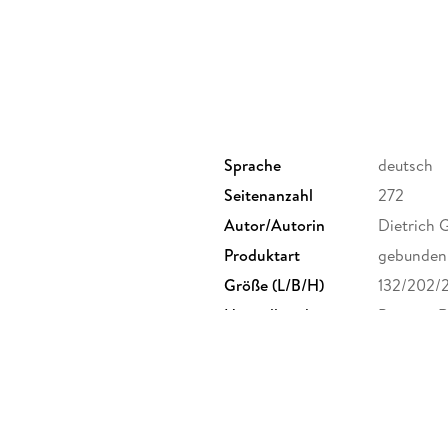
Sprache
deutsch
Seitenanzahl
272
Autor/Autorin
Dietrich
Produktart
gebunden
Größe (L/B/H)
132/202/
Herstelleradresse
Penguin 
Straße 28
produkts