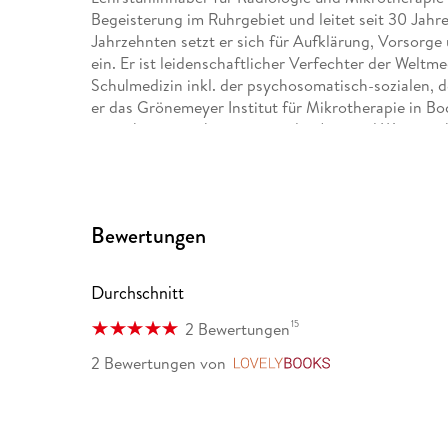
Begeisterung im Ruhrgebiet und leitet seit 30 Jahr
Jahrzehnten setzt er sich für Aufklärung, Vorsorge
ein. Er ist leidenschaftlicher Verfechter der Weltme
Schulmedizin inkl. der psychosomatisch-sozialen, 
er das Grönemeyer Institut für Mikrotherapie in B
ist nicht nur ein herausragender Arzt und Wissensc
Bestseller. Seine Bücher wurden in rund 20 Sprache
Bewertungen
Durchschnitt
15
2 Bewertungen
2 Bewertungen
von
LovelyBooks