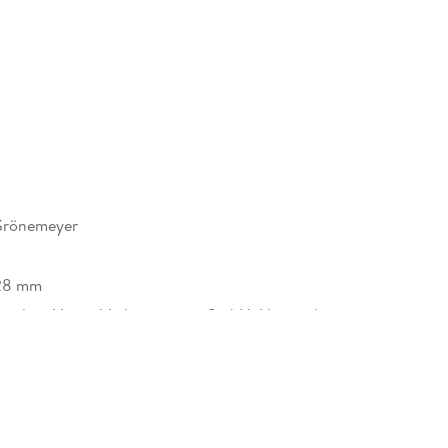
 Grönemeyer
28 mm
Random House Verlagsgruppe GmbH, Neumarkter
, 81673 München,
icherheit@penguinrandomhouse.de