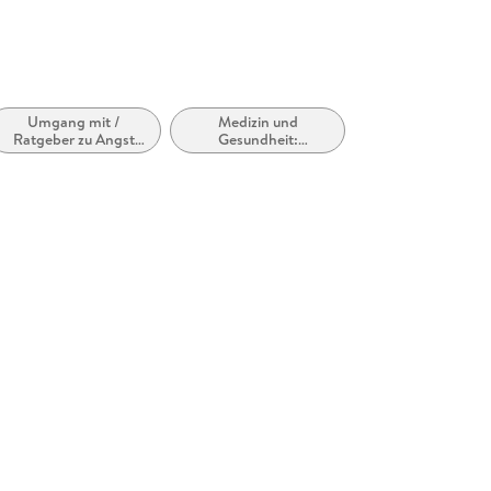
Umgang mit /
Medizin und
Ratgeber zu Angst
Gesundheit:
und Phobien
Ratgeber, Sachbuch