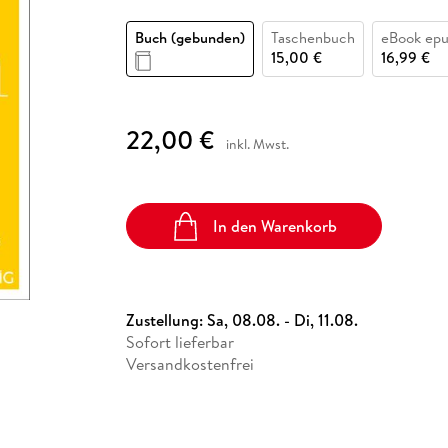
Fremdsprachige Bücher
n Lernhilfen
 Jugendbücher
eiber
Hörbuch Downloads im Bundle
cher
 Vergleich
 Puzzlezubehör
Lernen
New Adult
STABILO
Taschenbücher
Buch (gebunden)
Taschenbuch
eBook ep
hilfen
hriller
 Backen
er
lender
Ratgeber
15,00 €
16,99 €
op
hriller
Romance
Sachbücher
22,00 €
precher:innen
inkl. Mwst.
Science Fiction
Fremdsprachige Bücher
In den Warenkorb
Zustellung:
Sa, 08.08. - Di, 11.08.
Sofort lieferbar
Versandkostenfrei