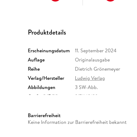
Produktdetails
Erscheinungsdatum
11. September 2024
Auflage
Originalausgabe
Reihe
Dietrich Grönemeyer
Verlag/Hersteller
Ludwig Verlag
Abbildungen
3 SW-Abb.
Größe (L/B/H)
217/143/29 mm
Herstelleradresse
Penguin Random House Verl
Straße 28, 81673 München,
Barrierefreiheit
produktsicherheit@penguin
Keine Information zur Barrierefreiheit bekannt