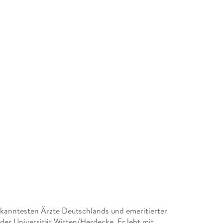
bekanntesten Ärzte Deutschlands und emeritierter
der Universität Witten/Herdecke. Er lebt mit