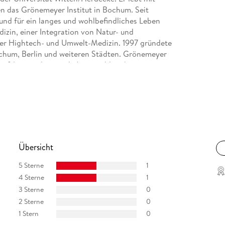
en das Grönemeyer Institut in Bochum. Seit
 und für ein langes und wohlbefindliches Leben
dizin, einer Integration von Natur- und
der Hightech- und Umwelt-Medizin. 1997 gründete
ochum, Berlin und weiteren Städten. Grönemeyer
haftler, sondern auch Autor zahlreicher
n übersetzt.
Übersicht
5 Sterne
1
4 Sterne
1
3 Sterne
0
2 Sterne
0
1 Stern
0