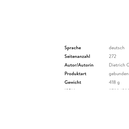
Sprache
deutsch
Seitenanzahl
272
Autor/Autorin
Dietrich
Produktart
gebunden
Gewicht
418 g
ISBN
9783453
agsgruppe GmbH, Neumarkter
randomhouse.de