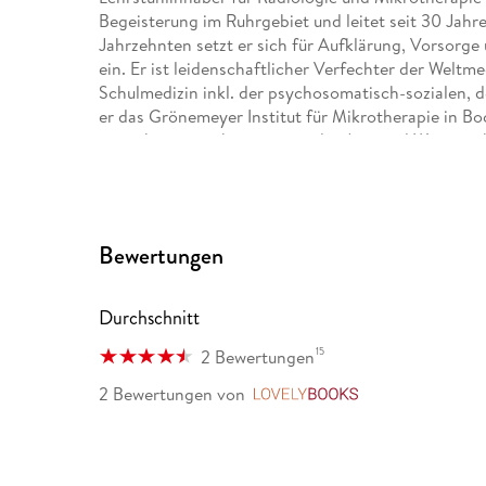
Begeisterung im Ruhrgebiet und leitet seit 30 Jahr
Jahrzehnten setzt er sich für Aufklärung, Vorsorge
ein. Er ist leidenschaftlicher Verfechter der Weltme
Schulmedizin inkl. der psychosomatisch-sozialen, 
er das Grönemeyer Institut für Mikrotherapie in B
ist nicht nur ein herausragender Arzt und Wissensc
Bestseller. Seine Bücher wurden in rund 20 Sprache
Bewertungen
Durchschnitt
15
2 Bewertungen
2 Bewertungen
von
LovelyBooks