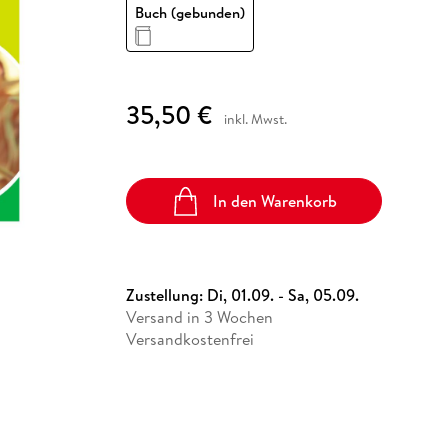
Fremdsprachige Bücher
Buch (gebunden)
n Lernhilfen
 Jugendbücher
eiber
Hörbuch Downloads im Bundle
cher
 Vergleich
 Puzzlezubehör
Lernen
New Adult
STABILO
Taschenbücher
hilfen
hriller
 Backen
er
lender
Ratgeber
op
hriller
Romance
35,50 €
Sachbücher
inkl. Mwst.
precher:innen
Science Fiction
Fremdsprachige Bücher
In den Warenkorb
Zustellung:
Di, 01.09. - Sa, 05.09.
Versand in 3 Wochen
Versandkostenfrei