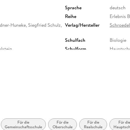
Sprache
deutsch
Reihe
Erlebnis B
ner-Huneke, Siegfried Schulz,
Verlag/Hersteller
Schroede
Schulfach
Biologie
lstein
Schulform
Hauptschu
Haupt- un
Größe (L/B/H)
266/198/
Herstelleradresse
Westerma
Westerman
Produktsi
Für die
Für die
Für die
Für di
Gemeinschaftsschule
Oberschule
Realschule
Hauptsch