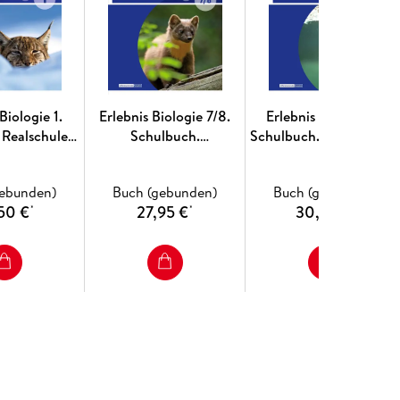
Biologie 1.
Erlebnis Biologie 7/8.
Erlebnis Biologie 3.
 Realschulen.
Schulbuch.
Schulbuch. Realschulen
rsachsen
Differenzierende
Niedersachsen
Ausgabe.
gebunden)
Buch (gebunden)
Buch (gebunden)
Sekundarschulen und
50 €
27,95 €
30,95 €
*
*
*
Oberschulen. Berlin und
Brandenburg