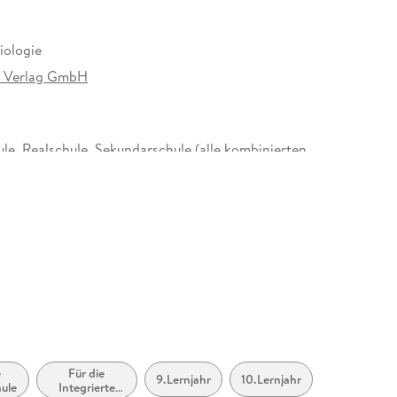
iologie
l Verlag GmbH
le, Realschule, Sekundarschule (alle kombinierten
d Realschularten)
15 mm
nn Bildungsmedien Verlag GmbH, Georg-
n-Allee 66, 38104 Braunschweig,
cherheit, service@westermann.de
e
Für die
9.Lernjahr
10.Lernjahr
ule
Integrierte