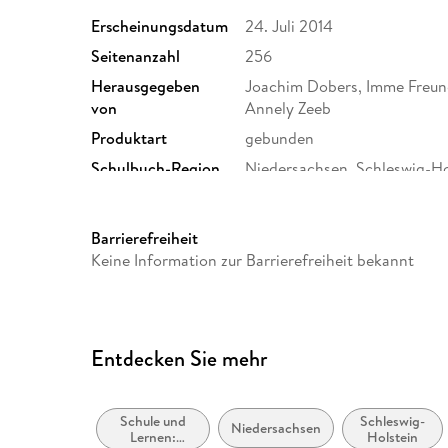
Erscheinungsdatum
24. Juli 2014
Seitenanzahl
256
Herausgegeben
Joachim Dobers, Imme Freund
von
Annely Zeeb
Produktart
gebunden
Schulbuch-Region
Niedersachsen, Schleswig-Ho
Gewicht
651 g
Barrierefreiheit
ISBN
9783507776340
Keine Information zur Barrierefreiheit bekannt
Entdecken Sie mehr
Schule und
Schleswig-
Niedersachsen
Lernen:
Holstein