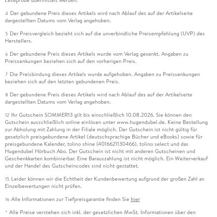
Leseprobe übermittelt werden.
Der gebundene Preis dieses Artikels wird nach Ablauf des auf der Artikelseite
4
dargestellten Datums vom Verlag angehoben.
Der Preisvergleich bezieht sich auf die unverbindliche Preisempfehlung (UVP) des
5
Herstellers.
Der gebundene Preis dieses Artikels wurde vom Verlag gesenkt. Angaben zu
6
Preissenkungen beziehen sich auf den vorherigen Preis.
Die Preisbindung dieses Artikels wurde aufgehoben. Angaben zu Preissenkungen
7
beziehen sich auf den letzten gebundenen Preis.
Der gebundene Preis dieses Artikels wird nach Ablauf des auf der Artikelseite
8
dargestellten Datums vom Verlag angehoben.
Ihr Gutschein SOMMER13 gilt bis einschließlich 10.08.2026. Sie können den
12
Gutschein ausschließlich online einlösen unter www.hugendubel.de. Keine Bestellung
zur Abholung mit Zahlung in der Filiale möglich. Der Gutschein ist nicht gültig für
gesetzlich preisgebundene Artikel (deutschsprachige Bücher und eBooks) sowie für
preisgebundene Kalender, tolino shine (4016621130466), tolino select und das
Hugendubel Hörbuch Abo. Der Gutschein ist nicht mit anderen Gutscheinen und
Geschenkkarten kombinierbar. Eine Barauszahlung ist nicht möglich. Ein Weiterverkauf
und der Handel des Gutscheincodes sind nicht gestattet.
Leider können wir die Echtheit der Kundenbewertung aufgrund der großen Zahl an
15
Einzelbewertungen nicht prüfen.
Alle Informationen zur Tiefpreisgarantie finden Sie
hier
16
Alle Preise verstehen sich inkl. der gesetzlichen MwSt. Informationen über den
*