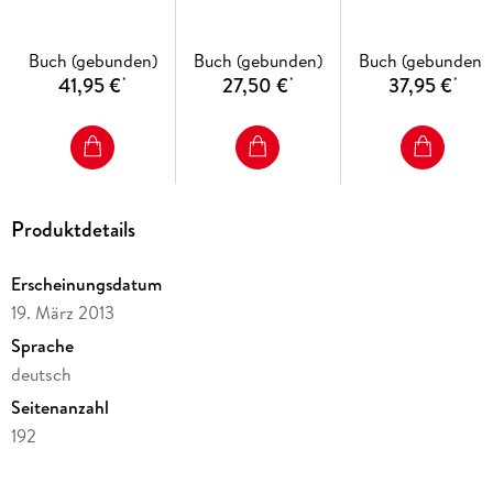
Rheinland-Pfalz
Ausgabe 2007.
Realschule
Buch (gebunden)
Buch (gebunden)
Buch (gebunden)
Niedersachsen
41,95 €
27,50 €
37,95 €
*
*
*
Produktdetails
Erscheinungsdatum
19. März 2013
Sprache
deutsch
Seitenanzahl
192
Reihe