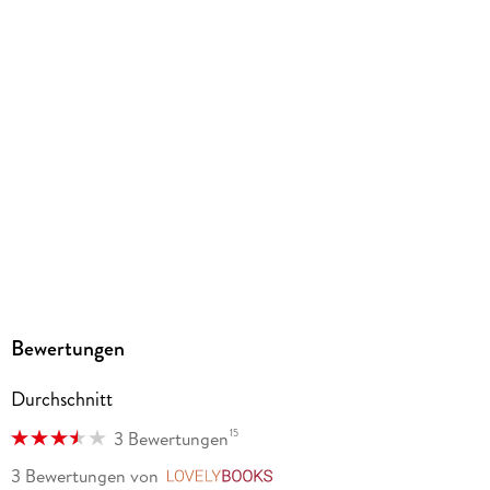
Gewicht
521 g
Größe (L/B/H)
266/192/15 mm
ISBN
9783507771093
Herstelleradresse
Westermann Bildungsmedien Verlag GmbH, Georg-
Westermann-Allee 66, 38104 Braunschweig,
Produktsicherheit, service@westermann.de
Bewertungen
Durchschnitt
15
3 Bewertungen
3 Bewertungen
von
LovelyBooks