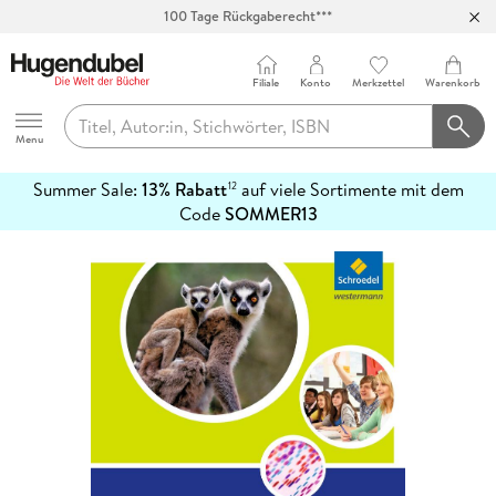
100 Tage Rückgaberecht***
Abholung in über 100 Filialen
Filiale
Konto
Merkzettel
Warenkorb
Hugendubel
Menu
Summer Sale:
13% Rabatt
auf viele Sortimente mit dem
12
mehr
Code
SOMMER13
erfahren