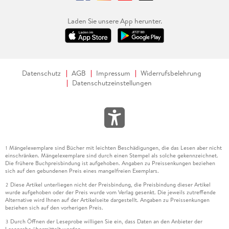
Laden Sie unsere App herunter.
Datenschutz
AGB
Impressum
Widerrufsbelehrung
Datenschutzeinstellungen
Mängelexemplare sind Bücher mit leichten Beschädigungen, die das Lesen aber nicht
1
einschränken. Mängelexemplare sind durch einen Stempel als solche gekennzeichnet.
Die frühere Buchpreisbindung ist aufgehoben. Angaben zu Preissenkungen beziehen
sich auf den gebundenen Preis eines mangelfreien Exemplars.
Diese Artikel unterliegen nicht der Preisbindung, die Preisbindung dieser Artikel
2
wurde aufgehoben oder der Preis wurde vom Verlag gesenkt. Die jeweils zutreffende
Alternative wird Ihnen auf der Artikelseite dargestellt. Angaben zu Preissenkungen
beziehen sich auf den vorherigen Preis.
Durch Öffnen der Leseprobe willigen Sie ein, dass Daten an den Anbieter der
3