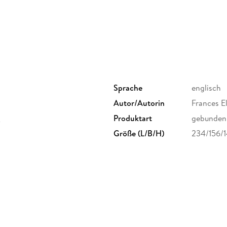
As a reproduction of a historical artifact, th
pictures, errant marks, etc. Scholars believe,
to be preserved, reproduced, and made general
support of the preservation process, and than
knowledge alive and relevant.
Sprache
englisch
Autor/Autorin
Frances E
C
Produktart
gebunden
Größe (L/B/H)
234/156/