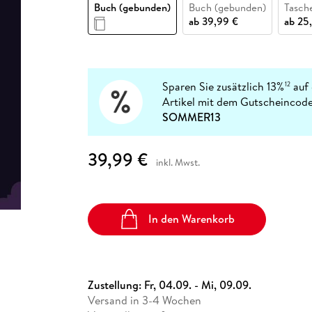
Fremdsprachige Bücher
Buch (gebunden)
Buch (gebunden)
Tasch
n Lernhilfen
 Jugendbücher
eiber
Hörbuch Downloads im Bundle
cher
 Vergleich
 Puzzlezubehör
Lernen
New Adult
STABILO
ab
39,99 €
ab
25
Taschenbücher
hilfen
hriller
 Backen
er
lender
Ratgeber
op
hriller
Romance
Sachbücher
Sparen Sie zusätzlich 13%
auf 
12
precher:innen
Artikel mit dem Gutscheincode
Science Fiction
SOMMER13
Fremdsprachige Bücher
39,99 €
inkl. Mwst.
In den Warenkorb
Zustellung:
Fr, 04.09. - Mi, 09.09.
Versand in 3-4 Wochen