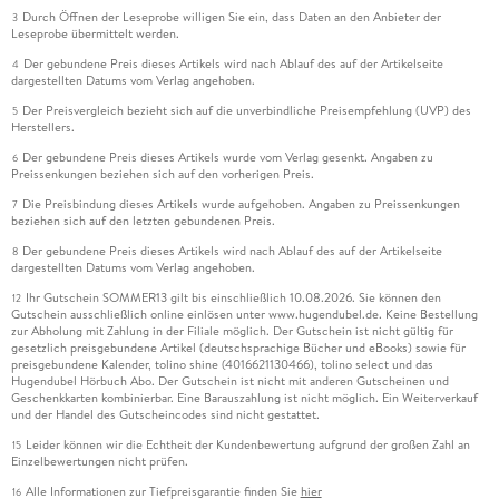
Durch Öffnen der Leseprobe willigen Sie ein, dass Daten an den Anbieter der
3
Leseprobe übermittelt werden.
Der gebundene Preis dieses Artikels wird nach Ablauf des auf der Artikelseite
4
dargestellten Datums vom Verlag angehoben.
Der Preisvergleich bezieht sich auf die unverbindliche Preisempfehlung (UVP) des
5
Herstellers.
Der gebundene Preis dieses Artikels wurde vom Verlag gesenkt. Angaben zu
6
Preissenkungen beziehen sich auf den vorherigen Preis.
Die Preisbindung dieses Artikels wurde aufgehoben. Angaben zu Preissenkungen
7
beziehen sich auf den letzten gebundenen Preis.
Der gebundene Preis dieses Artikels wird nach Ablauf des auf der Artikelseite
8
dargestellten Datums vom Verlag angehoben.
Ihr Gutschein SOMMER13 gilt bis einschließlich 10.08.2026. Sie können den
12
Gutschein ausschließlich online einlösen unter www.hugendubel.de. Keine Bestellung
zur Abholung mit Zahlung in der Filiale möglich. Der Gutschein ist nicht gültig für
gesetzlich preisgebundene Artikel (deutschsprachige Bücher und eBooks) sowie für
preisgebundene Kalender, tolino shine (4016621130466), tolino select und das
Hugendubel Hörbuch Abo. Der Gutschein ist nicht mit anderen Gutscheinen und
Geschenkkarten kombinierbar. Eine Barauszahlung ist nicht möglich. Ein Weiterverkauf
und der Handel des Gutscheincodes sind nicht gestattet.
Leider können wir die Echtheit der Kundenbewertung aufgrund der großen Zahl an
15
Einzelbewertungen nicht prüfen.
Alle Informationen zur Tiefpreisgarantie finden Sie
hier
16