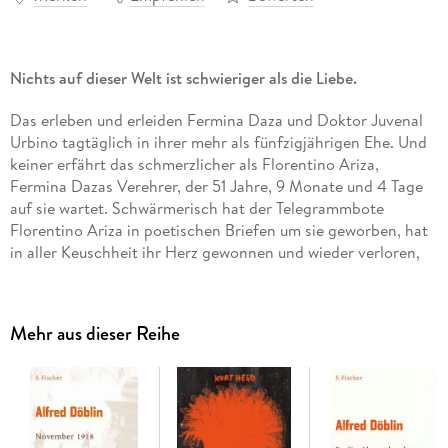
Nichts auf dieser Welt ist schwieriger als die Liebe.
Das erleben und erleiden Fermina Daza und Doktor Juvenal
Urbino tagtäglich in ihrer mehr als fünfzigjährigen Ehe. Und
keiner erfährt das schmerzlicher als Florentino Ariza,
Fermina Dazas Verehrer, der 51 Jahre, 9 Monate und 4 Tage
auf sie wartet. Schwärmerisch hat der Telegrammbote
Florentino Ariza in poetischen Briefen um sie geworben, hat
in aller Keuschheit ihr Herz gewonnen und wieder verloren,
aber niemals aufgehört, sie zu lieben.
An der Seite ihres Mannes, eines hochgeachteten Arztes,
Mehr aus dieser Reihe
führt Fermina Daza nun ein großbürgerliches Leben.
Florentino Ariza, der aus ärmlichen Verhältnissen stammt,
wird ein gesellschaftlich anerkannter Mann und ein
erfolgreicher, nimmermüder Schürzenjäger. Im Herzen jedoch
ist er Fermina Daza immer treu geblieben, und noch am