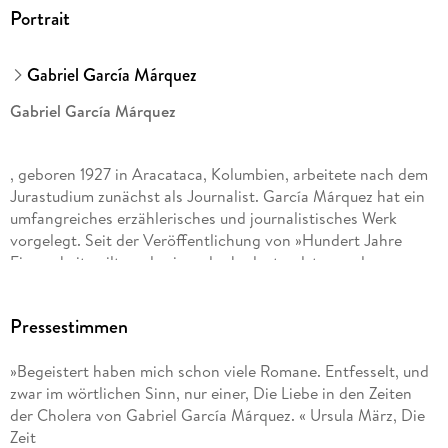
Portrait
Gabriel García Márquez
Gabriel García Márquez
, geboren 1927 in Aracataca, Kolumbien, arbeitete nach dem
Jurastudium zunächst als Journalist. García Márquez hat ein
umfangreiches erzählerisches und journalistisches Werk
vorgelegt. Seit der Veröffentlichung von »Hundert Jahre
Einsamkeit« gilt er als einer der bedeutendsten und
erfolgreichsten Schriftsteller der Welt. 1982 erhielt er den
Nobelpreis für Literatur. Gabriel García Márquez starb 2014
Pressestimmen
in Mexico City.
»Begeistert haben mich schon viele Romane. Entfesselt, und
zwar im wörtlichen Sinn, nur einer, Die Liebe in den Zeiten
der Cholera von Gabriel García Márquez. « Ursula März, Die
Zeit