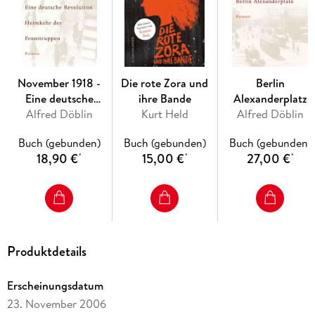
Abend der Beerdigung ihres Mannes erklärt er ihr erneut
seine Liebe.
Ein Roman voller Lebenskraft und Poesie.
November 1918 -
Die rote Zora und
Berlin
Eine deutsche
ihre Bande
Alexanderplatz
Alfred Döblin
Revolution
Kurt Held
Alfred Döblin
Buch (gebunden)
Buch (gebunden)
Buch (gebunden)
18,90 €
15,00 €
27,00 €
*
*
*
Produktdetails
Erscheinungsdatum
23. November 2006