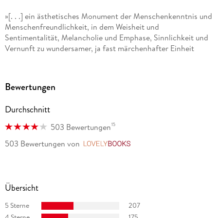
»[. . .] ein ästhetisches Monument der Menschenkenntnis und
Menschenfreundlichkeit, in dem Weisheit und
Sentimentalität, Melancholie und Emphase, Sinnlichkeit und
Vernunft zu wundersamer, ja fast märchenhafter Einheit
gelangen. « Jochen Hieber, FAZ
»Gabriel García Márquez zu lesen bedeutet Liebe auf den
Bewertungen
ersten Satz. « Süddeutsche Zeitung
Durchschnitt
»Gabriel García Márquez komische, ironische, traurige
Geschichte ist vom handfest und dauerhaft robusten Stoff
15
503 Bewertungen
der großen Literatur. « Der Spiegel
503 Bewertungen
von
LovelyBooks
Übersicht
5 Sterne
207
4 Sterne
175