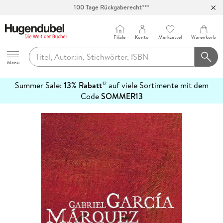
100 Tage Rückgaberecht***
Abholung in über 100 Filialen
Filiale
Konto
Merkzettel
Warenkorb
Hugendubel
Menu
Summer Sale:
13% Rabatt
auf viele Sortimente mit dem
12
mehr
Code
SOMMER13
erfahren