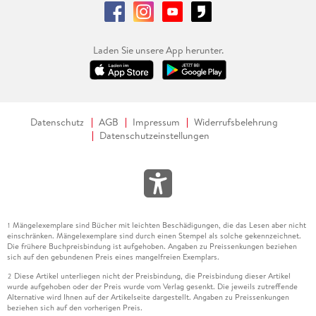
Laden Sie unsere App herunter.
Datenschutz
AGB
Impressum
Widerrufsbelehrung
Datenschutzeinstellungen
Mängelexemplare sind Bücher mit leichten Beschädigungen, die das Lesen aber nicht
1
einschränken. Mängelexemplare sind durch einen Stempel als solche gekennzeichnet.
Die frühere Buchpreisbindung ist aufgehoben. Angaben zu Preissenkungen beziehen
sich auf den gebundenen Preis eines mangelfreien Exemplars.
Diese Artikel unterliegen nicht der Preisbindung, die Preisbindung dieser Artikel
2
wurde aufgehoben oder der Preis wurde vom Verlag gesenkt. Die jeweils zutreffende
Alternative wird Ihnen auf der Artikelseite dargestellt. Angaben zu Preissenkungen
beziehen sich auf den vorherigen Preis.