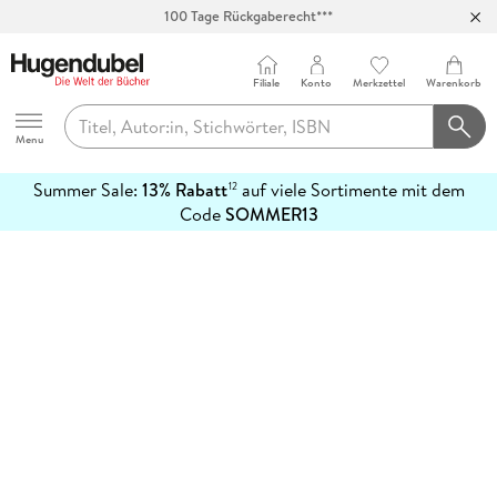
100 Tage Rückgaberecht***
Abholung in über 100 Filialen
Filiale
Konto
Merkzettel
Warenkorb
Hugendubel
Menu
Summer Sale:
13% Rabatt
auf viele Sortimente mit dem
12
mehr
Code
SOMMER13
erfahren