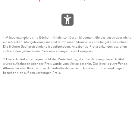
Mängelexemplare sind Bücher mit leichten Beschädigungen, die das Lesen aber nicht
1
einschränken. Mängelexemplare sind durch einen Stempel als solche gekennzeichnet.
Die frühere Buchpreisbindung ist aufgehoben. Angaben zu Preissenkungen beziehen
sich auf den gebundenen Preis eines mangelfreien Exemplars.
Diese Artikel unterliegen nicht der Preisbindung, die Preisbindung dieser Artikel
2
wurde aufgehoben oder der Preis wurde vom Verlag gesenkt. Die jeweils zutreffende
Alternative wird Ihnen auf der Artikelseite dargestellt. Angaben zu Preissenkungen
beziehen sich auf den vorherigen Preis.
Durch Öffnen der Leseprobe willigen Sie ein, dass Daten an den Anbieter der
3
Leseprobe übermittelt werden.
Der gebundene Preis dieses Artikels wird nach Ablauf des auf der Artikelseite
4
dargestellten Datums vom Verlag angehoben.
Der Preisvergleich bezieht sich auf die unverbindliche Preisempfehlung (UVP) des
5
Herstellers.
Der gebundene Preis dieses Artikels wurde vom Verlag gesenkt. Angaben zu
6
Preissenkungen beziehen sich auf den vorherigen Preis.
Die Preisbindung dieses Artikels wurde aufgehoben. Angaben zu Preissenkungen
7