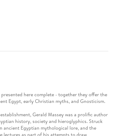
e presented here complete - together they offer the
ent Egypt, early Christian myths, and Gnosticism.
 establishment, Gerald Massey was a prolific author
ptian history, society and hieroglyphics. Struck
en ancient Egyptian mythological lore, and the
e lectures as part of his attempts to draw