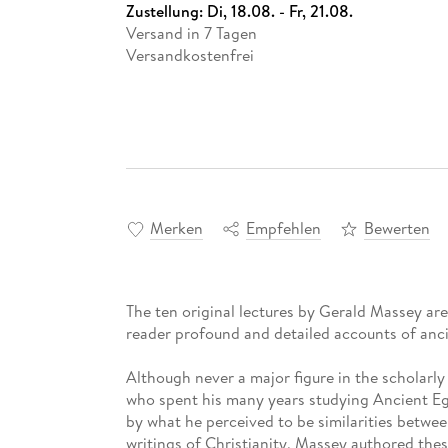
Zustellung:
Di, 18.08. - Fr, 21.08.
Versand in 7 Tagen
Versandkostenfrei
Merken
Empfehlen
Bewerten
The ten original lectures by Gerald Massey ar
reader profound and detailed accounts of anci
Although never a major figure in the scholarly
who spent his many years studying Ancient Egy
by what he perceived to be similarities betwe
writings of Christianity, Massey authored thes