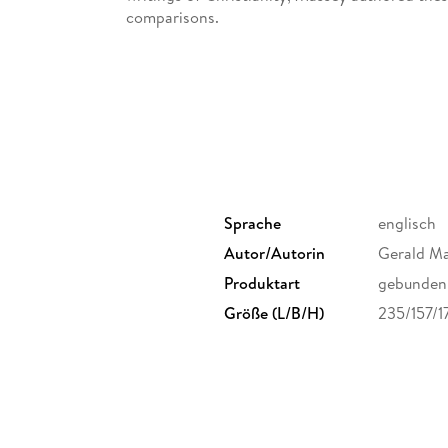
comparisons.
The resulting lectures were delivered in Londo
numerous similarities between the New Testam
of wise men, healing of the sick; resurrection;
Egyptian texts.
Sprache
englisch
Autor/Autorin
Gerald M
Produktart
gebunden
Größe (L/B/H)
235/157/