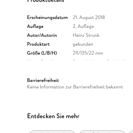
Erscheinungsdatum
21. August 2018
Auflage
2. Auflage
Autor/Autorin
Heinz Strunk
Produktart
gebunden
Größe (L/B/H)
211/135/22 mm
Herstelleradresse
Rowohlt Verlag GmbH, Kirch
Rowohlt Verlag GmbH, produ
Barrierefreiheit
Keine Information zur Barrierefreiheit bekannt
Entdecken Sie mehr