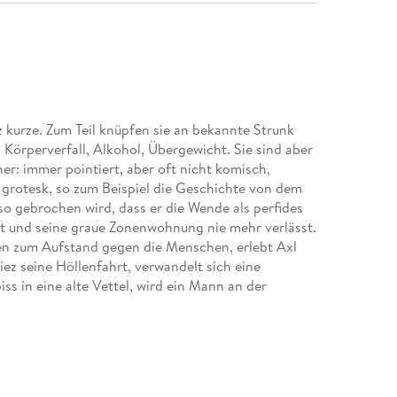
 kurze. Zum Teil knüpfen sie an bekannte Strunk
Körperverfall, Alkohol, Übergewicht. Sie sind aber
er: immer pointiert, aber oft nicht komisch,
 grotesk, so zum Beispiel die Geschichte von dem
o gebrochen wird, dass er die Wende als perfides
 und seine graue Zonenwohnung nie mehr verlässt.
en zum Aufstand gegen die Menschen, erlebt Axl
z seine Höllenfahrt, verwandelt sich eine
s in eine alte Vettel, wird ein Mann an der
t eine Wilhelm-Busch-Expertin im Radio komplett
z Strunk eine Sammlung mit Erzählungen von Botho
ihm am Herzen. Dies ist mithin kein Nebenwerk,
rn ein Buch, in dem Heinz Strunk als Autor