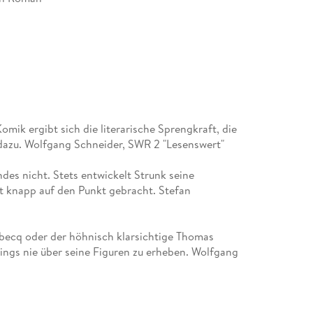
lmung lief im Wettbewerb der Berlinale. 2016
mik ergibt sich die literarische Sprengkraft, die
reis geehrt. Seine Romane
dazu. Wolfgang Schneider, SWR 2 "Lesenswert"
 indes nicht. Stets entwickelt Strunk seine
st knapp auf den Punkt gebracht. Stefan
becq oder der höhnisch klarsichtige Thomas
ings nie über seine Figuren zu erheben. Wolfgang
tzt erschien
usdrucksweise einer Person und insbesondere für
eise seiner Figuren charakterisiert und seine