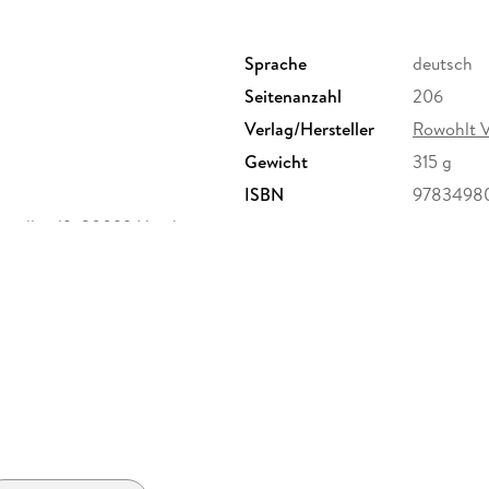
Sprache
deutsch
Seitenanzahl
206
Verlag/Hersteller
Rowohlt 
Gewicht
315 g
ISBN
9783498
enallee 19, 20099 Hamburg,
ktsicherheit@rowohlt.de