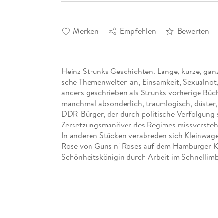
Merken
Empfehlen
Bewerten
Heinz Strunks Geschichten. Lange, kurze, ganz
sche Themenwelten an, Einsamkeit, Sexualnot, 
anders geschrieben als Strunks vorherige Büch
manchmal absonderlich, traumlogisch, düster,
DDR-Bürger, der durch politische Verfolgung s
Zersetzungsmanöver des Regimes missversteht
In anderen Stücken verabreden sich Kleinwag
Rose von Guns n' Roses auf dem Hamburger Kie
Schönheitskönigin durch Arbeit im Schnellimbis
Autobahn auf einem Windrad gekreuzigt, gerä
aus der Fassung. Vor einigen Jahren hat Hein
Strauss herausgegeben; die kurze Form liegt 
keine Sammlung von Gelegenheitstexten, sonde
wieder ein Stück weiter zu sich kommt.