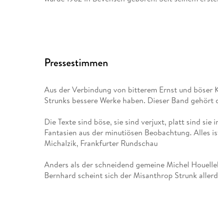
Fleisch ist mein Gemüse
hat er 16 weitere Bücher veröffentlicht.
Pressestimmen
Der goldene Handschuh
stand monatelang auf der Bestsellerliste; die Verfi
Aus der Verbindung von bitterem Ernst und böser Ko
wurde der Autor mit dem Wilhelm Raabe-Literaturp
Strunks bessere Werke haben. Dieser Band gehört 
Es ist immer so schön mit dir
Die Texte sind böse, sie sind verjuxt, platt sind sie
Fantasien aus der minutiösen Beobachtung. Alles i
und
Michalzik, Frankfurter Rundschau
Ein Sommer in Niendorf
Anders als der schneidend gemeine Michel Houelle
Bernhard scheint sich der Misanthrop Strunk allerd
waren für den Deutschen Buchpreis nominiert. Zule
Höbel, LiteraturSPIEGEL
Kein Geld Kein Glück Kein Sprit
Heinz Strunk besitzt ein absolutes Gehör für die A
die Aneinanderreihung von Phrasen, die die Sprechw