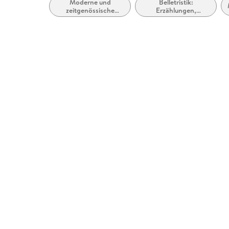
Moderne und
Belletristik:
zeitgenössische
Erzählungen,
Belletristik: allgemein
Kurzgeschichten,
und literarisch
Short Stories