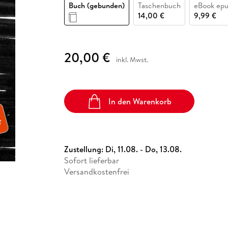
Fremdsprachige Bücher
Buch (gebunden)
Taschenbuch
eBook ep
n Lernhilfen
 Jugendbücher
eiber
Hörbuch Downloads im Bundle
cher
 Vergleich
 Puzzlezubehör
Lernen
New Adult
STABILO
14,00 €
9,99 €
Taschenbücher
hilfen
hriller
 Backen
er
lender
Ratgeber
op
hriller
Romance
20,00 €
inkl. Mwst.
Sachbücher
precher:innen
Science Fiction
Fremdsprachige Bücher
In den Warenkorb
Zustellung:
Di, 11.08. - Do, 13.08.
Sofort lieferbar
Versandkostenfrei