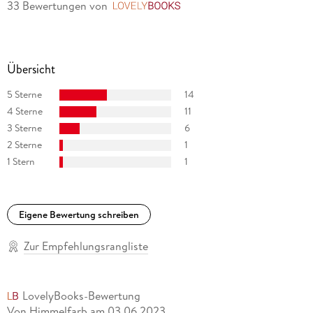
33 Bewertungen
von
LovelyBooks
Ein Sommer in Niendorf
waren für den Deutschen Buchpreis
nominiert. Zuletzt erschien
Kein Geld Kein Glück Kein Sprit
, für das Strunk mit dem Bremer
Übersicht
Literaturpreis ausgezeichnet wurde.
5 Sterne
14
4 Sterne
11
3 Sterne
6
2 Sterne
1
1 Stern
1
Eigene Bewertung schreiben
Zur Empfehlungsrangliste
LovelyBooks-Bewertung
Von Himmelfarb
am
03.06.2023