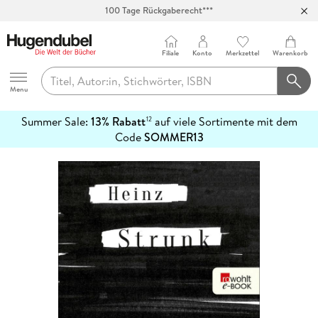
Abholung in über 100 Filialen
Filiale
Konto
Merkzettel
Warenkorb
Hugendubel
Menu
Summer Sale:
13% Rabatt
auf viele Sortimente mit dem
12
mehr
Code
SOMMER13
erfahren