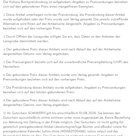
Die frühere Buchpreisbindung ist aufgehoben. Angaben zu Preissenkungen beziehen
sich auf den gebundenen Preis eines mangelfreien Exemplars.
Diese Artikel unterliegen nicht der Preisbindung, die Preisbindung dieser Artikel
2
wurde aufgehoben oder der Preis wurde vom Verlag gesenkt. Die jeweils zutreffende
Alternative wird Ihnen auf der Artikelseite dargestellt. Angaben zu Preissenkungen
beziehen sich auf den vorherigen Preis.
Durch Öffnen der Leseprobe willigen Sie ein, dass Daten an den Anbieter der
3
Leseprobe übermittelt werden.
Der gebundene Preis dieses Artikels wird nach Ablauf des auf der Artikelseite
4
dargestellten Datums vom Verlag angehoben.
Der Preisvergleich bezieht sich auf die unverbindliche Preisempfehlung (UVP) des
5
Herstellers.
Der gebundene Preis dieses Artikels wurde vom Verlag gesenkt. Angaben zu
6
Preissenkungen beziehen sich auf den vorherigen Preis.
Die Preisbindung dieses Artikels wurde aufgehoben. Angaben zu Preissenkungen
7
beziehen sich auf den letzten gebundenen Preis.
Der gebundene Preis dieses Artikels wird nach Ablauf des auf der Artikelseite
8
dargestellten Datums vom Verlag angehoben.
Ihr Gutschein SOMMER13 gilt bis einschließlich 10.08.2026. Sie können den
12
Gutschein ausschließlich online einlösen unter www.hugendubel.de. Keine Bestellung
zur Abholung mit Zahlung in der Filiale möglich. Der Gutschein ist nicht gültig für
gesetzlich preisgebundene Artikel (deutschsprachige Bücher und eBooks) sowie für
preisgebundene Kalender, tolino shine (4016621130466), tolino select und das
Hugendubel Hörbuch Abo. Der Gutschein ist nicht mit anderen Gutscheinen und