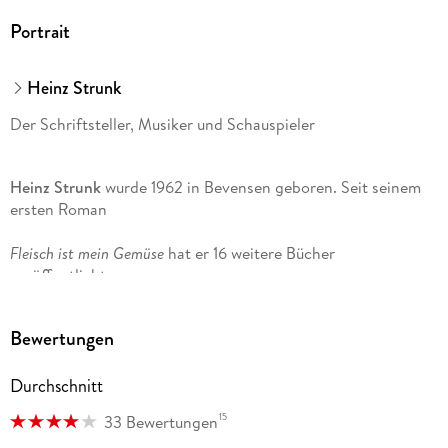
Portrait
Heinz Strunk
Der Schriftsteller, Musiker und Schauspieler
Heinz Strunk
wurde 1962 in Bevensen geboren. Seit seinem
ersten Roman
Fleisch ist mein Gemüse
hat er 16 weitere Bücher
veröffentlicht.
Der goldene Handschuh
stand monatelang auf der
Bewertungen
Bestsellerliste; die Verfilmung lief im Wettbewerb der
Berlinale. 2016 wurde der Autor mit dem Wilhelm Raabe-
Durchschnitt
Literaturpreis geehrt. Seine Romane
15
33 Bewertungen
Es ist immer so schön mit dir
und