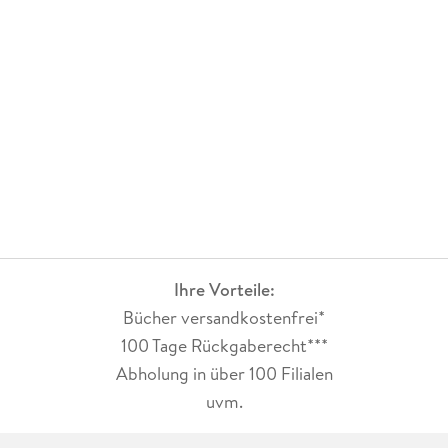
sondern es bleibt bei der Beschreibung der
Hauptfiguren.Warum soll man so etwas lesen? Ich verstehe es
nicht.
Ihre Vorteile:
Bücher versandkostenfrei*
100 Tage Rückgaberecht***
Abholung in über 100 Filialen
uvm.