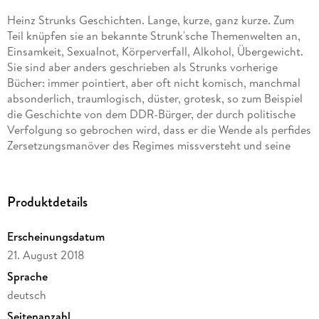
Heinz Strunks Geschichten. Lange, kurze, ganz kurze. Zum
Teil knüpfen sie an bekannte Strunk'sche Themenwelten an,
Einsamkeit, Sexualnot, Körperverfall, Alkohol, Übergewicht.
Sie sind aber anders geschrieben als Strunks vorherige
Bücher: immer pointiert, aber oft nicht komisch, manchmal
absonderlich, traumlogisch, düster, grotesk, so zum Beispiel
die Geschichte von dem DDR-Bürger, der durch politische
Verfolgung so gebrochen wird, dass er die Wende als perfides
Zersetzungsmanöver des Regimes missversteht und seine
graue Zonenwohnung nie mehr verlässt. In anderen Stücken
verabreden sich Kleinwagen zum Aufstand gegen die
Menschen, erlebt Axl Rose von Guns n' Roses auf dem
Produktdetails
Hamburger Kiez seine Höllenfahrt, verwandelt sich eine
Schönheitskönigin durch Arbeit im Schnellimbiss in eine alte
Erscheinungsdatum
Vettel, wird ein Mann an der Autobahn auf einem Windrad
21. August 2018
gekreuzigt, gerät eine Wilhelm-Busch-Expertin im Radio
komplett aus der Fassung. Vor einigen Jahren hat Heinz
Sprache
Strunk eine Sammlung mit Erzählungen von Botho Strauss
deutsch
herausgegeben; die kurze Form liegt ihm am Herzen. Dies ist
Seitenanzahl
mithin kein Nebenwerk, keine Sammlung von