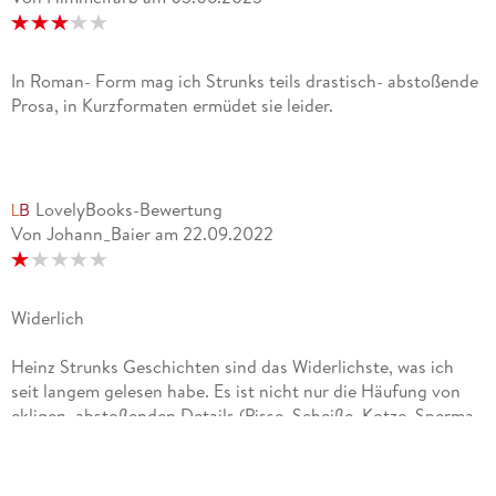
In Roman- Form mag ich Strunks teils drastisch- abstoßende
Prosa, in Kurzformaten ermüdet sie leider.
LovelyBooks-Bewertung
Von Johann_Baier
am
22.09.2022
Widerlich
Heinz Strunks Geschichten sind das Widerlichste, was ich
seit langem gelesen habe. Es ist nicht nur die Häufung von
ekligen, abstoßenden Details (Pisse, Scheiße, Kotze, Sperma,
Speichelfäden, Rülpser, Gestank, Dreck, körperliche
Behinderungen, körperlicher Verfall), die ich von seinen
Figuren erfahre. Alle seine Figuren sind Loser der