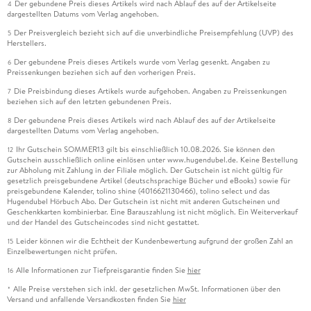
Der gebundene Preis dieses Artikels wird nach Ablauf des auf der Artikelseite
4
dargestellten Datums vom Verlag angehoben.
Der Preisvergleich bezieht sich auf die unverbindliche Preisempfehlung (UVP) des
5
Herstellers.
Der gebundene Preis dieses Artikels wurde vom Verlag gesenkt. Angaben zu
6
Preissenkungen beziehen sich auf den vorherigen Preis.
Die Preisbindung dieses Artikels wurde aufgehoben. Angaben zu Preissenkungen
7
beziehen sich auf den letzten gebundenen Preis.
Der gebundene Preis dieses Artikels wird nach Ablauf des auf der Artikelseite
8
dargestellten Datums vom Verlag angehoben.
Ihr Gutschein SOMMER13 gilt bis einschließlich 10.08.2026. Sie können den
12
Gutschein ausschließlich online einlösen unter www.hugendubel.de. Keine Bestellung
zur Abholung mit Zahlung in der Filiale möglich. Der Gutschein ist nicht gültig für
gesetzlich preisgebundene Artikel (deutschsprachige Bücher und eBooks) sowie für
preisgebundene Kalender, tolino shine (4016621130466), tolino select und das
Hugendubel Hörbuch Abo. Der Gutschein ist nicht mit anderen Gutscheinen und
Geschenkkarten kombinierbar. Eine Barauszahlung ist nicht möglich. Ein Weiterverkauf
und der Handel des Gutscheincodes sind nicht gestattet.
Leider können wir die Echtheit der Kundenbewertung aufgrund der großen Zahl an
15
Einzelbewertungen nicht prüfen.
Alle Informationen zur Tiefpreisgarantie finden Sie
hier
16
Alle Preise verstehen sich inkl. der gesetzlichen MwSt. Informationen über den
*
Versand und anfallende Versandkosten finden Sie
hier