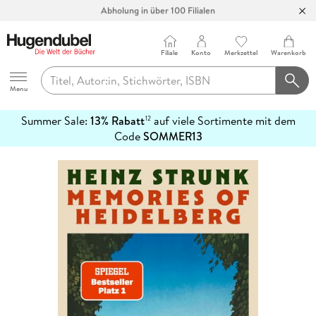
Abholung in über 100 Filialen
Filiale
Konto
Merkzettel
Warenkorb
Hugendubel
Menu
Summer Sale:
13% Rabatt
auf viele Sortimente mit dem
12
mehr
Code
SOMMER13
erfahren