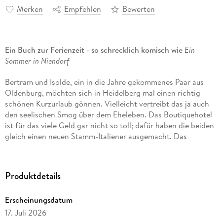
Merken
Empfehlen
Bewerten
Ein Buch zur Ferienzeit - so schrecklich komisch wie
Ein
Sommer in Niendorf
Bertram und Isolde, ein in die Jahre gekommenes Paar aus
Oldenburg, möchten sich in Heidelberg mal einen richtig
schönen Kurzurlaub gönnen. Vielleicht vertreibt das ja auch
den seelischen Smog über dem Eheleben. Das Boutiquehotel
ist für das viele Geld gar nicht so toll; dafür haben die beiden
gleich einen neuen Stamm-Italiener ausgemacht. Das
Restaurant voller Flair befindet sich auf einem alten
Flussschiff im Neckar.
Produktdetails
Während die Ehe der beiden im Verlauf einer Woche
zusehends aus der Form gerät, wird auch der abendliche
Erscheinungsdatum
Gang auf das Restaurantschiff immer mehr zur Enttäuschung,
zur Strafe, zur Höllenqual. Das Teuflische bricht mit
17. Juli 2026