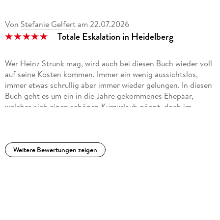
Strunk erweist sich als exzellenter Beobachter der
Von
Stefanie Gelfert
am
22.07.2026
zwischenmenschlichen Abgründe. Aber auch die romantische
Totale Eskalation in Heidelberg
Stadt am Neckar bekommt ihr Fettweg. Rüdiger Busch,
Rhein-Neckar-Zeitung
Wer Heinz Strunk mag, wird auch bei diesen Buch wieder voll
auf seine Kosten kommen. Immer ein wenig aussichtslos,
immer etwas schrullig aber immer wieder gelungen. In diesen
Buch geht es um ein in die Jahre gekommenes Ehepaar,
welches sich einen schönen Kurzurlaub gönnt, doch im
Verlauf dieser Woche gerät die Ehe der beiden immer mehr
aus der Form. Typisch Strunk, erbarmungslos und
unterhaltsam trocken.
Weitere Bewertungen zeigen