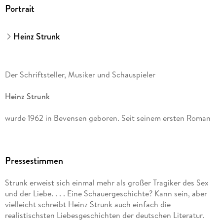
Portrait
Heinz Strunk
Der Schriftsteller, Musiker und Schauspieler
Heinz Strunk
wurde 1962 in Bevensen geboren. Seit seinem ersten Roman
Fleisch ist mein Gemüse
Pressestimmen
hat er 16 weitere Bücher veröffentlicht.
Strunk erweist sich einmal mehr als großer Tragiker des Sex
Der goldene Handschuh
und der Liebe. . . . Eine Schauergeschichte? Kann sein, aber
vielleicht schreibt Heinz Strunk auch einfach die
stand monatelang auf der Bestsellerliste; die Verfilmung lief
realistischsten Liebesgeschichten der deutschen Literatur.
im Wettbewerb der Berlinale. 2016 wurde der Autor mit dem