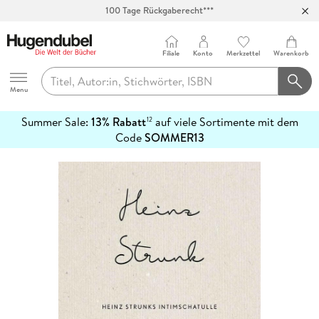
100 Tage Rückgaberecht***
Abholung in über 100 Filialen
Filiale
Konto
Merkzettel
Warenkorb
Hugendubel
Menu
Summer Sale:
13% Rabatt
auf viele Sortimente mit dem
12
mehr
Code
SOMMER13
erfahren