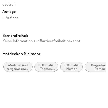
deutsch
Auflage
1. Auflage
Seitenanzahl
252
Barrierefreiheit
Reihe
Keine Information zur Barrierefreiheit bekannt
rowohlt Hundert Augen
Autor/Autorin
Entdecken Sie mehr
Heinz Strunk
Moderne und
Belletristik:
Belletristik:
Biografisch
Verlag/Hersteller
zeitgenössische
Themen,
Humor
Roman /
Rowohlt Verlag GmbH
Belletristik:
Stoffe,
Autobiografis
allgemein und
Motive:
Roman
Originalsprache
literarisch
Seelenleben
deutsch
Produktart
gebunden
Gewicht