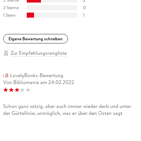
Strunk erneut, den Leser durch seine typische Schreibweise
hibbelig, wirr, abrupt, ehrlich, witzig vollends in den Bann zu
2 Sterne
0
ziehen. Ingrun Gade, Szene Hamburg
1 Stern
1
Gute Tagebücher legen die Seele des Autors frei. Und ganz
nebenbei macht dieses hier beim Lesen auch noch richtig
Eigene Bewertung schreiben
Spaß. Bild am Sonntag
Zur Empfehlungsrangliste
Fazit: Die "Titanic"-Kolumne in Buchform ist absurd, sehr
lustig, genau beobachtet und manchmal berührend. Ein
Lesevergnügen! Bild
LovelyBooks-Bewertung
Von Bibliomania
am
24.02.2022
Schon ganz witzig, aber auch immer wieder derb und unter
der Gürtellinie, unmöglich, was er über den Osten sagt