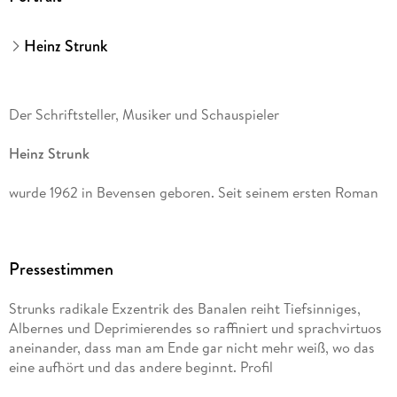
Heinz Strunk
Der Schriftsteller, Musiker und Schauspieler
Heinz Strunk
wurde 1962 in Bevensen geboren. Seit seinem ersten Roman
Fleisch ist mein Gemüse
Pressestimmen
hat er 16 weitere Bücher veröffentlicht.
Strunks radikale Exzentrik des Banalen reiht Tiefsinniges,
Der goldene Handschuh
Albernes und Deprimierendes so raffiniert und sprachvirtuos
aneinander, dass man am Ende gar nicht mehr weiß, wo das
stand monatelang auf der Bestsellerliste; die Verfilmung lief
eine aufhört und das andere beginnt. Profil
im Wettbewerb der Berlinale. 2016 wurde der Autor mit dem
Wilhelm Raabe-Literaturpreis geehrt. Seine Romane