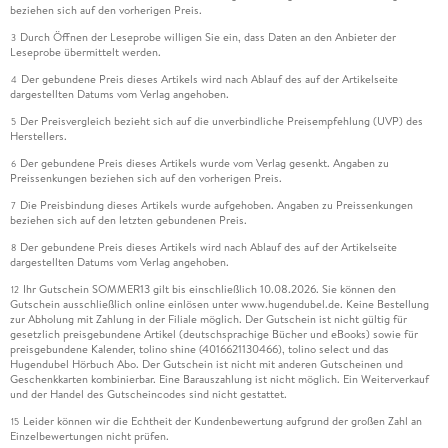
beziehen sich auf den vorherigen Preis.
Durch Öffnen der Leseprobe willigen Sie ein, dass Daten an den Anbieter der
3
Leseprobe übermittelt werden.
Der gebundene Preis dieses Artikels wird nach Ablauf des auf der Artikelseite
4
dargestellten Datums vom Verlag angehoben.
Der Preisvergleich bezieht sich auf die unverbindliche Preisempfehlung (UVP) des
5
Herstellers.
Der gebundene Preis dieses Artikels wurde vom Verlag gesenkt. Angaben zu
6
Preissenkungen beziehen sich auf den vorherigen Preis.
Die Preisbindung dieses Artikels wurde aufgehoben. Angaben zu Preissenkungen
7
beziehen sich auf den letzten gebundenen Preis.
Der gebundene Preis dieses Artikels wird nach Ablauf des auf der Artikelseite
8
dargestellten Datums vom Verlag angehoben.
Ihr Gutschein SOMMER13 gilt bis einschließlich 10.08.2026. Sie können den
12
Gutschein ausschließlich online einlösen unter www.hugendubel.de. Keine Bestellung
zur Abholung mit Zahlung in der Filiale möglich. Der Gutschein ist nicht gültig für
gesetzlich preisgebundene Artikel (deutschsprachige Bücher und eBooks) sowie für
preisgebundene Kalender, tolino shine (4016621130466), tolino select und das
Hugendubel Hörbuch Abo. Der Gutschein ist nicht mit anderen Gutscheinen und
Geschenkkarten kombinierbar. Eine Barauszahlung ist nicht möglich. Ein Weiterverkauf
und der Handel des Gutscheincodes sind nicht gestattet.
Leider können wir die Echtheit der Kundenbewertung aufgrund der großen Zahl an
15
Einzelbewertungen nicht prüfen.