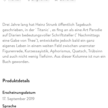
Drei Jahre lang hat Heinz Strunk öffentlich Tagebuch
geschrieben, in der ' Titanic' , es fing an als eine Art Parodie
auf Diarien bedeutungsvoller Schriftsteller (" Nachmittags
eine Gabe von Thee"), entwickelte jedoch bald ein ganz
eigenes Leben in einem weiten Feld zwischen unernster
Figurenrede, Kurzessayistik, Aphorismus, Quatsch, Trübsinn
und auch nicht wenig Tiefsinn. Aus dieser Kolumne ist nun ein
Buch geworden.
Aufgeteilt in 12 Monate bringt Strunk hier weltenweit
Produktdetails
Entferntes zusammen: " Alltagsbeobachtungen" , Lektüren,
Privatfernsehabende bei viel Alkohol, Aphorismen,
Erscheinungsdatum
Selbstbeobachtung beim Altern, alberne " Karrieretipps" ,
17. September 2019
manchmal auch Poesie. Damit ist die " Intimschatulle" ganz
große Humoristenklasse und in dieser Form ohne Vorbild.
Sprache