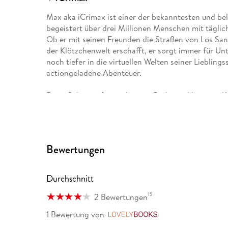
Max aka iCrimax ist einer der bekanntesten und be
begeistert über drei Millionen Menschen mit tägli
Ob er mit seinen Freunden die Straßen von Los Sant
der Klötzchenwelt erschafft, er sorgt immer für Un
noch tiefer in die virtuellen Welten seiner Liebling
actiongeladene Abenteuer.
Björn Sülter, aufgewachsen in Berlin und heute in Kie
Moderator, Podcaster, Hörbuchsprecher und Verle
Sachbüchern sowie Romanen und seiner Tätigkeit als
Kolumnist und Redakteur für Printmagazine, Online
sein Herz besonders für alles rund um die Themen 
Bewertungen
Durchschnitt
15
2 Bewertungen
1 Bewertung
von
LovelyBooks