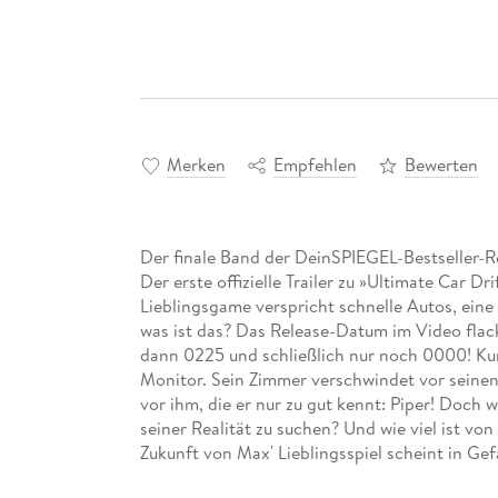
Merken
Empfehlen
Bewerten
Der finale Band der DeinSPIEGEL-Bestseller-Re
Der erste offizielle Trailer zu »Ultimate Car Dri
Lieblingsgame verspricht schnelle Autos, ein
was ist das? Das Release-Datum im Video flack
dann 0225 und schließlich nur noch 0000! Kur
Monitor. Sein Zimmer verschwindet vor seine
vor ihm, die er nur zu gut kennt: Piper! Doch w
seiner Realität zu suchen? Und wie viel ist von
Zukunft von Max' Lieblingsspiel scheint in Gef
lebt! Er weiß zwar noch nicht, wie - aber dass