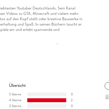
liebtesten Youtuber Deutschlands. Sein Kanal
chen Videos zu GTA, Minecraft und vielem mehr.
os auf den Kopf stellt oder kreative Bauwerke in
terhaltung und Spaß. In seinen Büchern taucht er
sspiele ein und erlebt spannende und
l ansässig, ist Autor, Journalist, Übersetzer,
ger. Neben dem Verfassen von Jugend- und
 Verleger ist Sülter als Chefredakteur,
portale und lokale Medien tätig. Dabei schlägt
Serien, Filme & Gaming.
Übersicht
5 Sterne
0
4 Sterne
2
3 Sterne
0