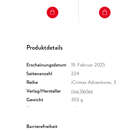
Produktdetails
Erscheinungsdatum
19. Februar 2025
Seitenanzahl
224
Reihe
iCrimax Adventures, 3
Verlag/Hersteller
riva Verlag
Gewicht
303 g
Sonstiges
1-farbig
Herstelleradresse
Münchner Verlagsgruppe Gm
München, info@m-vg.de
Barrierefreiheit