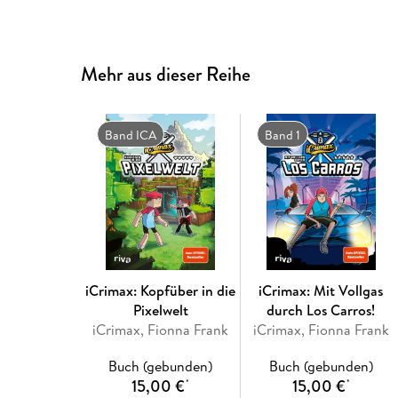
Mehr aus dieser Reihe
Band ICA
Band 1
iCrimax: Kopfüber in die
iCrimax: Mit Vollgas
Pixelwelt
durch Los Carros!
iCrimax, Fionna Frank
iCrimax, Fionna Frank
Buch (gebunden)
Buch (gebunden)
15,00 €
15,00 €
*
*