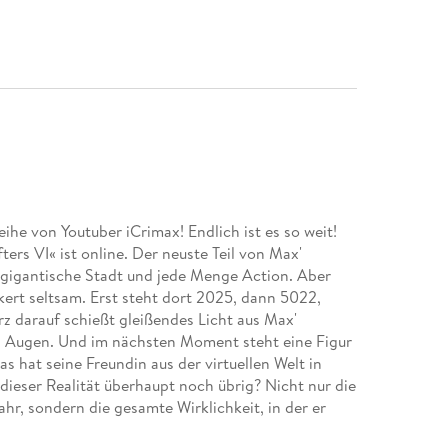
ihe von Youtuber iCrimax! Endlich ist es so weit!
fters VI« ist online. Der neuste Teil von Max'
e gigantische Stadt und jede Menge Action. Aber
ert seltsam. Erst steht dort 2025, dann 5022,
z darauf schießt gleißendes Licht aus Max'
n Augen. Und im nächsten Moment steht eine Figur
as hat seine Freundin aus der virtuellen Welt in
 dieser Realität überhaupt noch übrig? Nicht nur die
ahr, sondern die gesamte Wirklichkeit, in der er
 er dieses Chaos in Ordnung bringen muss, ist ihm