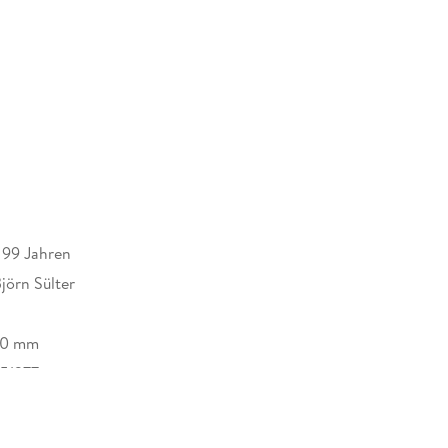
s 99 Jahren
jörn Sülter
20 mm
51277