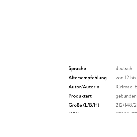
Sprache
deutsch
Altersempfehlung
von 12 bi
Autor/Autorin
iCrimax, B
Produktart
gebunden
Größe (L/B/H)
212/148/
ISBN
97839677
bH, Türkenstraße 89, 80799