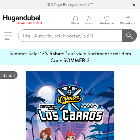
100 Tage Rückgaberecht***
Abholung in über 100 Filialen
Filiale
Konto
Merkzettel
Warenkorb
Hugendubel
Menu
Summer Sale:
13% Rabatt
auf viele Sortimente mit dem
12
mehr
Code
SOMMER13
erfahren
Band 1