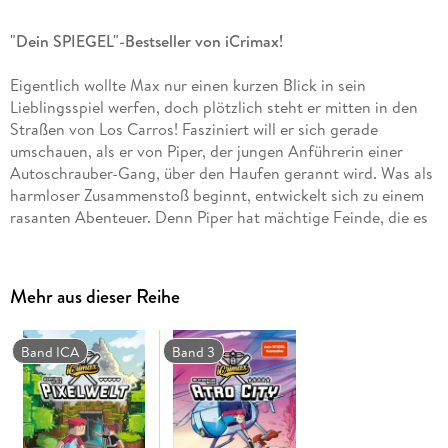
"Dein SPIEGEL"-Bestseller von iCrimax!
Eigentlich wollte Max nur einen kurzen Blick in sein
Lieblingsspiel werfen, doch plötzlich steht er mitten in den
Straßen von Los Carros! Fasziniert will er sich gerade
umschauen, als er von Piper, der jungen Anführerin einer
Autoschrauber-Gang, über den Haufen gerannt wird. Was als
harmloser Zusammenstoß beginnt, entwickelt sich zu einem
rasanten Abenteuer. Denn Piper hat mächtige Feinde, die es
jetzt auch auf Max abgesehen haben!
Um einen Weg zurück nach Hause zu finden, muss Max ihr
Mehr aus dieser Reihe
helfen, den Gangstern das Handwerk zu legen. Piper hat zum
Glück schon einen Plan einen hochgradig riskanten Plan. Nur
wenn die Mission gelingt, kann Max zurück in seine Welt.
Band ICA
Band 3
Scheitert sie aber Darüber will er lieber gar nicht erst
nachdenken. Max hat keine Wahl. Es geht mit Vollgas durch
Los Carros!